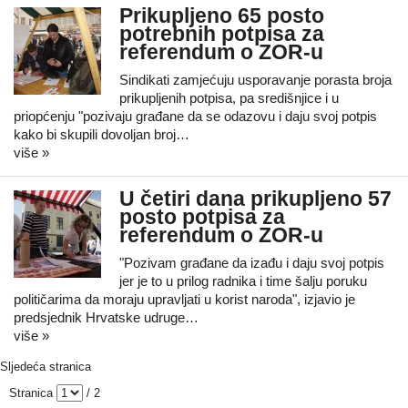
Prikupljeno 65 posto
potrebnih potpisa za
referendum o ZOR-u
Sindikati zamjećuju usporavanje porasta broja
prikupljenih potpisa, pa središnjice i u
priopćenju "pozivaju građane da se odazovu i daju svoj potpis
kako bi skupili dovoljan broj…
više »
U četiri dana prikupljeno 57
posto potpisa za
referendum o ZOR-u
"Pozivam građane da izađu i daju svoj potpis
jer je to u prilog radnika i time šalju poruku
političarima da moraju upravljati u korist naroda", izjavio je
predsjednik Hrvatske udruge…
više »
Sljedeća stranica
Stranica
/ 2