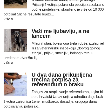
Prijatelji životinja pokrenula peticiju za zabranu
bučne pirotehnike, skupljeno je više od 10 000
potpisa! Slične rezultate bilježi…
više »
Veži me ljubavlju, a ne
lancem
Mladi ili stari, bolesnoga tijela i duše, izgladnjeli
ili za veterinarsku inspekciju „dobrog gojnog
stanja", prljavi, smrdljivi, bolnog vrata, u
uređenom dvorištu ili,…
više »
U dva dana prikupljena
trećina potpisa za
referendum o braku
Zahtjev za raspisivanje referenduma, kojim bi
se u hrvatski Ustav unijela odredba da je brak
životna zajednica žene i muškarca, dosad je, drugoga dana
potpisivanja, potpisalo…