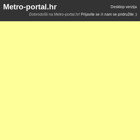
Metro-portal.hr
Desktop verzija
Dobrodošli na Metro-portal.hr!
Prijavite se
ili
nam se pridružite :)