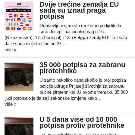
Dvije trećine zemalja EU
sada su iznad praga
potpisa
Oduševljeni smo što možemo podijeliti da
smo dosegli nacionalni prag u 16.
(Nizozemska), 17. (Portugal) i 18. (Belgija) zemlji EU! To znači
da je sada dvije trećine od 27…
više »
35 000 potpisa za zabranu
pirotehnike
U samo nekoliko dana skočio je broj potpisa
peticije udruge Prijatelji životinja za zabranu
bučne pirotehnike! „U ovome trenutku 35 000
ljudi potpisalo je da želi zakonske izmjene kako…
više »
U 5 dana vise od 10 000
potpisa protiv pirotehnike
U samo nekoliko dana, otkako je udruga