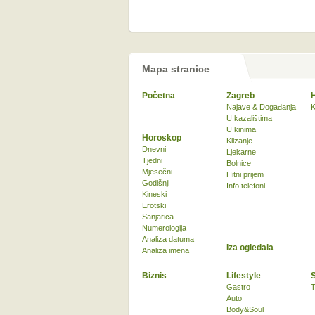
Mapa stranice
Početna
Zagreb
Najave & Događanja
K
U kazalištima
U kinima
Horoskop
Klizanje
Dnevni
Ljekarne
Tjedni
Bolnice
Mjesečni
Hitni prijem
Godišnji
Info telefoni
Kineski
Erotski
Sanjarica
Numerologija
Analiza datuma
Iza ogledala
Analiza imena
Biznis
Lifestyle
Gastro
T
Auto
Body&Soul