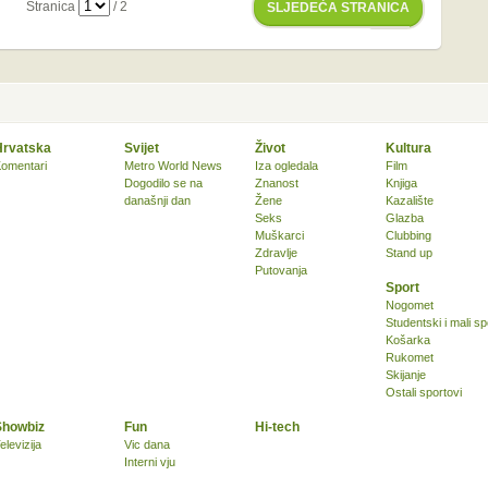
Stranica
/ 2
SLJEDEĆA STRANICA
Hrvatska
Svijet
Život
Kultura
omentari
Metro World News
Iza ogledala
Film
Dogodilo se na
Znanost
Knjiga
današnji dan
Žene
Kazalište
Seks
Glazba
Muškarci
Clubbing
Zdravlje
Stand up
Putovanja
Sport
Nogomet
Studentski i mali sp
Košarka
Rukomet
Skijanje
Ostali sportovi
Showbiz
Fun
Hi-tech
elevizija
Vic dana
Interni vju