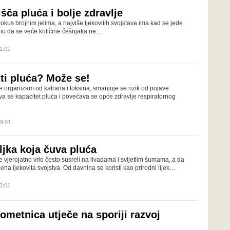
išča pluća i bolje zdravlje
okus brojnim jelima, a najviše ljekovitih svojstava ima kad se jede
 umu da se veće količine češnjaka ne…
11:01
iti pluća? Može se!
e organizam od katrana i toksina, smanjuje se rizik od pojave
ava se kapacitet pluća i povećava se opće zdravlje respiratornog
09:01
ljka koja čuva pluća
te vjerojatno vrlo često susreli na livadama i svijetlim šumama, a da
jena ljekovita svojstva. Od davnina se koristi kao prirodni lijek…
13:01
rometnica utječe na sporiji razvoj