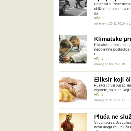
Britanski su znanstven
obližnjih prometnica re
da…
više »
objavljeno 25.11.2019. u 
Klimatske pr
Klimatske promjene utj
nepovratne posljedice 
i…
više »
objavljeno 08.09.2018. u 
Eliksir koji 
Pušači i bivši pušači 
cigarete, no ni oni koj
više »
objavljeno 31.05.2017. u 
Pluća ne slu
Stručnjaci sa Sveučiliš
novu ulogu koju pluća 