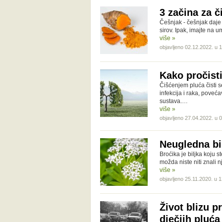
3 začina za č
Češnjak - češnjak daje 
sirov. Ipak, imajte na
više »
objavljeno 02.12.2022. u 
Kako pročist
Čišćenjem pluća čisti s
infekcija i raka, poveć
sustava.…
više »
objavljeno 27.04.2022. u 
Neugledna bi
Broćika je biljka koju s
možda niste niti znali n
više »
objavljeno 25.11.2020. u 
Život blizu p
dječjih pluća