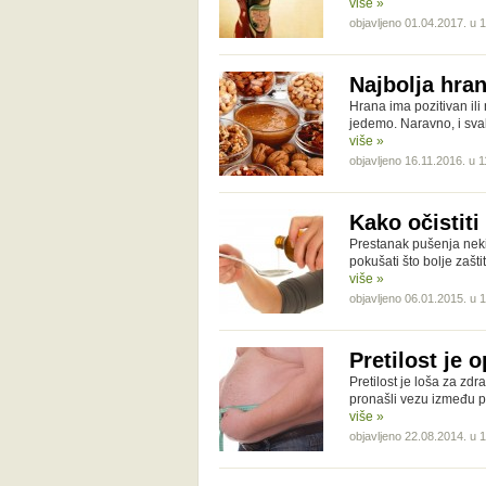
više »
objavljeno 01.04.2017. u 
Najbolja hran
Hrana ima pozitivan ili
jedemo. Naravno, i svak
više »
objavljeno 16.11.2016. u 1
Kako očistit
Prestanak pušenja nek
pokušati što bolje zašt
više »
objavljeno 06.01.2015. u 
Pretilost je 
Pretilost je loša za zdr
pronašli vezu između pr
više »
objavljeno 22.08.2014. u 