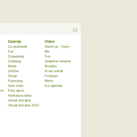
Galerije
Video
Za opuštanje
Stand-up - Open
Fun
Mic
Događanja
Fun
Clubbing
Smiješne reklame
Moda
Brutalno
Izložbe
Vi ste snimili
Dizajn
Foršpani
Putovanja
Metro
Auto-moto
Iza ogledala
ort
Foto vijesti
Karikatura dana
Uhvati duh ljeta
Uhvati duh ljeta 2010