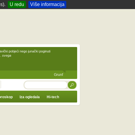
s).
U redu
Više informacija
avički pobjeći nego junački poginuti
... svega
Grunf
TRAŽI
roskop
Iza ogledala
Hi-tech