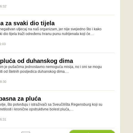
16:32
a za svaki dio tijela
 negativan utjecaj na naš organizam, jer nije svejedno što i kako
i dio tijela traži određenu hranu punu nutrijenata koji će…
1:03
i pluća od duhanskog dima
im je pušačima jednostavno nemoguća misija, no i oni se mogu
ititi od štetnih posljedica duhanskog dima.…
18:30
opasna za pluća
avlje, što potvrđuju i istraživači sa Sveučilišta Regensburg koji su
etilosti i kronične opstruktivne bolest pluća,…
16:31