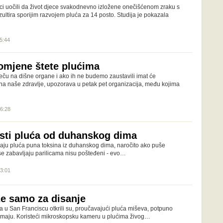
ici uočili da život djece svakodnevno izložene onečišćenom zraku s
zultira sporijim razvojem pluća za 14 posto. Studija je pokazala
15:44
omjene štete plućima
eču na dišne organe i ako ih ne budemo zaustavili imat će
na naše zdravlje, upozorava u petak pet organizacija, među kojima
16:28
čisti pluća od duhanskog dima
imaju pluća puna toksina iz duhanskog dima, naročito ako puše
i se zabavljaju parilicama nisu pošteđeni - evo…
13:01
že samo za disanje
ta u San Franciscu otkrili su, proučavajući pluća miševa, potpuno
imaju. Koristeći mikroskopsku kameru u plućima živog…