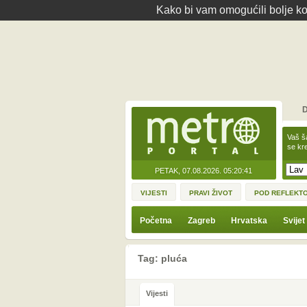
Kako bi vam omogućili bolje kor
D
Vaš š
se kre
PETAK, 07.08.2026.
05:20:41
VIJESTI
PRAVI ŽIVOT
POD REFLEKT
Početna
Zagreb
Hrvatska
Svijet
Tag: pluća
Vijesti