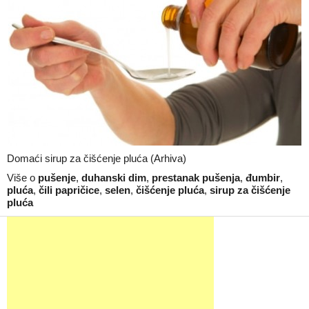
Domaći sirup za čišćenje pluća (Arhiva)
Više o
pušenje
,
duhanski dim
,
prestanak pušenja
,
đumbir
,
pluća
,
čili papričice
,
selen
,
čišćenje pluća
,
sirup za čišćenje
pluća