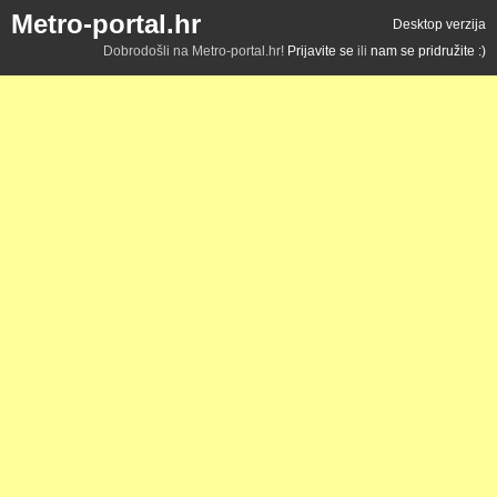
Metro-portal.hr
Desktop verzija
Dobrodošli na Metro-portal.hr!
Prijavite se
ili
nam se pridružite :)