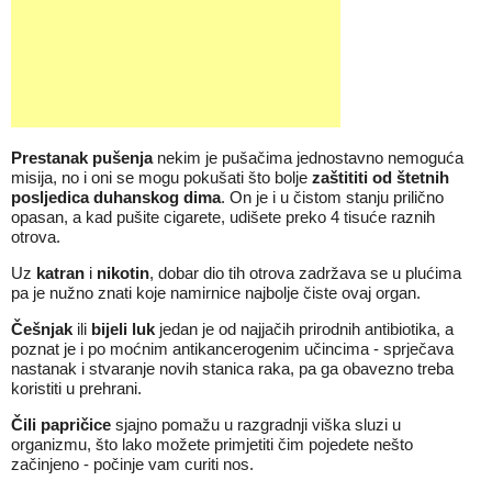
Prestanak pušenja
nekim je pušačima jednostavno nemoguća
misija, no i oni se mogu pokušati što bolje
zaštititi od štetnih
posljedica duhanskog dima
. On je i u čistom stanju prilično
opasan, a kad pušite cigarete, udišete preko 4 tisuće raznih
otrova.
Uz
katran
i
nikotin
, dobar dio tih otrova zadržava se u plućima
pa je nužno znati koje namirnice najbolje čiste ovaj organ.
Češnjak
ili
bijeli luk
jedan je od najjačih prirodnih antibiotika, a
poznat je i po moćnim antikancerogenim učincima - sprječava
nastanak i stvaranje novih stanica raka, pa ga obavezno treba
koristiti u prehrani.
Čili papričice
sjajno pomažu u razgradnji viška sluzi u
organizmu, što lako možete primjetiti čim pojedete nešto
začinjeno - počinje vam curiti nos.