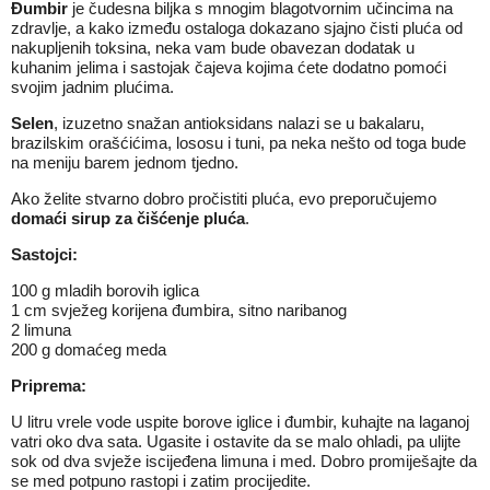
Đumbir
je čudesna biljka s mnogim blagotvornim učincima na
zdravlje, a kako između ostaloga dokazano sjajno čisti pluća od
nakupljenih toksina, neka vam bude obavezan dodatak u
kuhanim jelima i sastojak čajeva kojima ćete dodatno pomoći
svojim jadnim plućima.
Selen
, izuzetno snažan antioksidans nalazi se u bakalaru,
brazilskim orašćićima, lososu i tuni, pa neka nešto od toga bude
na meniju barem jednom tjedno.
Ako želite stvarno dobro pročistiti pluća, evo preporučujemo
domaći sirup za čišćenje pluća
.
Sastojci:
100 g mladih borovih iglica
1 cm svježeg korijena đumbira, sitno naribanog
2 limuna
200 g domaćeg meda
Priprema:
U litru vrele vode uspite borove iglice i đumbir, kuhajte na laganoj
vatri oko dva sata. Ugasite i ostavite da se malo ohladi, pa ulijte
sok od dva svježe iscijeđena limuna i med. Dobro promiješajte da
se med potpuno rastopi i zatim procijedite.