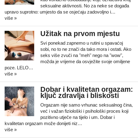
seksualne aktivnosti. No za neke se događa
upravo suprotno: umjesto da se osjećaju zadovoljno i…
više »
Užitak na prvom mjestu
Svi ponekad zapnemo u rutini u spavaćoj
sobi, no to ne znači da tako mora i ostati. Ako
seks više zvuči na "meh" nego na "wow",
možda je vrijeme da osvježite svoje omiljene
poze. LELO…
više »
Dobar i kvalitetan orgazam:
ključ zdravlja i bliskosti
Orgazam nije samo vrhunac seksualnog čina,
već i važan fiziološki i psihološki proces koji
pozitivno utječe na tijelo i um. Dobar i
kvalitetan orgazam može donijeti niz…
više »