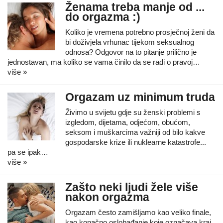
Ženama treba manje od ...
do orgazma :)
Koliko je vremena potrebno prosječnoj ženi da
bi doživjela vrhunac tijekom seksualnog
odnosa? Odgovor na to pitanje prilično je
jednostavan, ma koliko se vama činilo da se radi o pravoj…
više »
Orgazam uz minimum truda
Živimo u svijetu gdje su ženski problemi s
izgledom, dijetama, odjećom, obućom,
seksom i muškarcima važniji od bilo kakve
gospodarske krize ili nuklearne katastrofe...
pa se ipak…
više »
Zašto neki ljudi žele više
nakon orgazma
Orgazam često zamišljamo kao veliko finale,
kao konačno oslobađanje koje označava kraj