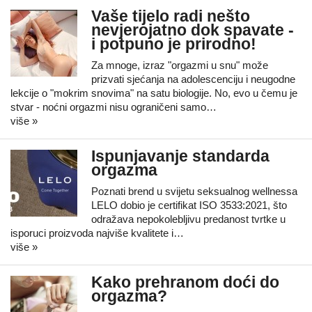
Vaše tijelo radi nešto
nevjerojatno dok spavate -
i potpuno je prirodno!
Za mnoge, izraz "orgazmi u snu" može
prizvati sjećanja na adolescenciju i neugodne
lekcije o "mokrim snovima" na satu biologije. No, evo u čemu je
stvar - noćni orgazmi nisu ograničeni samo…
više »
Ispunjavanje standarda
orgazma
Poznati brend u svijetu seksualnog wellnessa
LELO dobio je certifikat ISO 3533:2021, što
odražava nepokolebljivu predanost tvrtke u
isporuci proizvoda najviše kvalitete i…
više »
Kako prehranom doći do
orgazma?