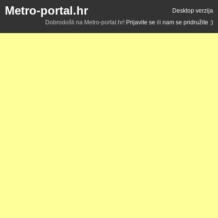
Metro-portal.hr
Desktop verzija
Dobrodošli na Metro-portal.hr!
Prijavite se
ili
nam se pridružite :)