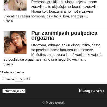
Prehrana igra ključnu ulogu u cjelokupnom
zdravlju, a to uključuje i seksualno zdravlje.
Hrana koju konzumiramo može izravno
utjecati na razinu hormona, cirkulaciju krvi, energiju i…
više »
Par zanimljivih posljedica
orgazma
Orgazam, vrhunac seksualnog užitka, često
se percipira samo kao trenutak ekstaze.
Međutim, znanstvena istraživanja otkrivaju da
su posljedice orgazma znatno šire nego što većina…
više »
Sljedeća stranica
Stranica
/ 33
Natrag na vrh ↑
©
Metro portal
.