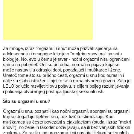
Za mnoge, izraz "orgazmi u snu" može prizvati sjećanja na
adolescenciju i neugodne lekcije o "mokrim snovima" na satu
biologije. No, evo u čemu je stvar - noćni orgazmi nisu ograničeni
samo na pubertet. Oni su prirodna, normalna pojava koja se
može nastaviti u odrasloj dobi, pogađajući i muškarce i žene.
Unatoč tome što su prilično česti, orgazmi u snu kod odraslih i
dalje su slabo istraženi i rijetko se o njima otvoreno govori. Zato je
LELO
odlučio rasvijetliti ovu pojavu, s ciljem boljeg razumijevanja
i poticanja otvorenijeg pristupa ljudskoj seksualnosti.
Što su orgazmi u snu?
Orgazmi u snu, poznati i kao noćni orgazmi, spontani su orgazmi
koji se događaju tijekom sna, bez fizičke stimulacije. Kod
muškaraca su često povezani s ejakulacijom (otuda i izraz "mokri
snovi"), no žene ih također doživljavaju, sa ili bez vanjskih fizičkih
znakova. Za razliku od orgazama koji nastaju tijekom seksualnih