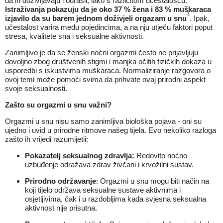
da ih doživljavaju i odrasli, iako s različitom učestalošću.
Istraživanja pokazuju da je oko 37 % žena i 83 % muškaraca
1
izjavilo da su barem jednom doživjeli orgazam u snu
. Ipak,
učestalost varira među pojedincima, a na nju utječu faktori poput
stresa, kvalitete sna i seksualne aktivnosti.
Zanimljivo je da se ženski noćni orgazmi često ne prijavljuju
dovoljno zbog društvenih stigmi i manjka očitih fizičkih dokaza u
usporedbi s iskustvima muškaraca. Normaliziranje razgovora o
ovoj temi može pomoći svima da prihvate ovaj prirodni aspekt
svoje seksualnosti.
Zašto su orgazmi u snu važni?
Orgazmi u snu nisu samo zanimljiva biološka pojava - oni su
ujedno i uvid u prirodne ritmove našeg tijela. Evo nekoliko razloga
zašto ih vrijedi razumijetii:
Pokazatelj seksualnog zdravlja:
Redovito noćno
uzbuđenje odražava zdrav živčani i krvožilni sustav.
Prirodno održavanje
: Orgazmi u snu mogu biti način na
koji tijelo održava seksualne sustave aktivnima i
osjetljivima, čak i u razdobljima kada svjesna seksualna
aktivnost nije prisutna.