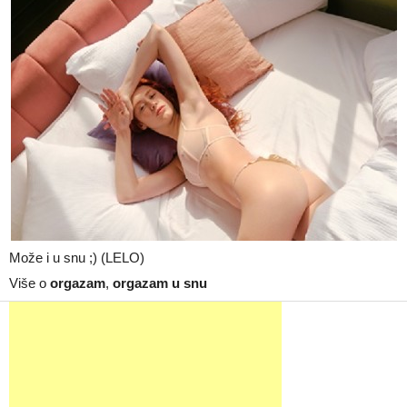
Može i u snu ;) (LELO)
Više o
orgazam
,
orgazam u snu