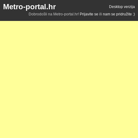
Metro-portal.hr
Desktop verzija
Dobrodošli na Metro-portal.hr!
Prijavite se
ili
nam se pridružite :)