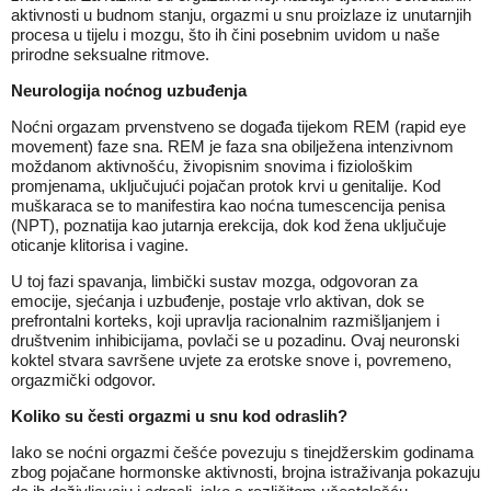
aktivnosti u budnom stanju, orgazmi u snu proizlaze iz unutarnjih
procesa u tijelu i mozgu, što ih čini posebnim uvidom u naše
prirodne seksualne ritmove.
Neurologija noćnog uzbuđenja
Noćni orgazam prvenstveno se događa tijekom REM (rapid eye
movement) faze sna. REM je faza sna obilježena intenzivnom
moždanom aktivnošću, živopisnim snovima i fiziološkim
promjenama, uključujući pojačan protok krvi u genitalije. Kod
muškaraca se to manifestira kao noćna tumescencija penisa
(NPT), poznatija kao jutarnja erekcija, dok kod žena uključuje
oticanje klitorisa i vagine.
U toj fazi spavanja, limbički sustav mozga, odgovoran za
emocije, sjećanja i uzbuđenje, postaje vrlo aktivan, dok se
prefrontalni korteks, koji upravlja racionalnim razmišljanjem i
društvenim inhibicijama, povlači se u pozadinu. Ovaj neuronski
koktel stvara savršene uvjete za erotske snove i, povremeno,
orgazmički odgovor.
Koliko su česti orgazmi u snu kod odraslih?
Iako se noćni orgazmi češće povezuju s tinejdžerskim godinama
zbog pojačane hormonske aktivnosti, brojna istraživanja pokazuju