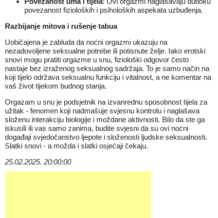
Povezanost uma i tijela
: Ovi orgazmi naglašavaju duboku
povezanost fizioloških i psiholoških aspekata uzbuđenja.
Razbijanje mitova i rušenje tabua
Uobičajena je zabluda da noćni orgazmi ukazuju na
nezadovoljene seksualne potrebe ili potisnute želje. Iako erotski
snovi mogu pratiti orgazme u snu, fiziološki odgovor često
nastaje bez izraženog seksualnog sadržaja. To je samo način na
koji tijelo održava seksualnu funkciju i vitalnost, a ne komentar na
vaš život tijekom budnog stanja.
Orgazam u snu je podsjetnik na izvanrednu sposobnost tijela za
užitak - fenomen koji nadmašuje svjesnu kontrolu i naglašava
složenu interakciju biologije i moždane aktivnosti. Bilo da ste ga
iskusili ili vas samo zanima, budite svjesni da su ovi noćni
događaji svjedočanstvo ljepote i složenosti ljudske seksualnosti.
Slatki snovi - a možda i slatki osjećaji čekaju.
25.02.2025. 20:00:00