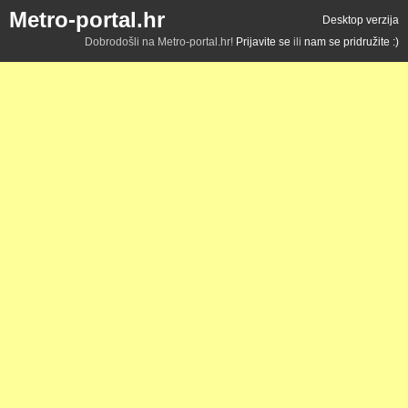
Metro-portal.hr
Desktop verzija
Dobrodošli na Metro-portal.hr!
Prijavite se
ili
nam se pridružite :)