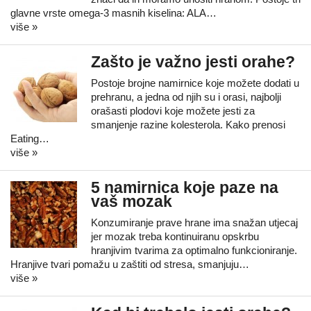
glavne vrste omega-3 masnih kiselina: ALA…
više »
Zašto je važno jesti orahe?
Postoje brojne namirnice koje možete dodati u
prehranu, a jedna od njih su i orasi, najbolji
orašasti plodovi koje možete jesti za
smanjenje razine kolesterola. Kako prenosi
Eating…
više »
5 namirnica koje paze na
vaš mozak
Konzumiranje prave hrane ima snažan utjecaj
jer mozak treba kontinuiranu opskrbu
hranjivim tvarima za optimalno funkcioniranje.
Hranjive tvari pomažu u zaštiti od stresa, smanjuju…
više »