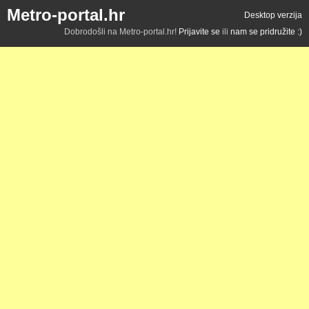
Metro-portal.hr
Desktop verzija
Dobrodošli na Metro-portal.hr!
Prijavite se
ili
nam se pridružite :)