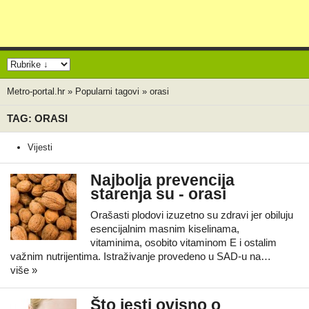
Metro-portal.hr
»
Popularni tagovi
»
orasi
TAG: ORASI
Vijesti
Najbolja prevencija
starenja su - orasi
Orašasti plodovi izuzetno su zdravi jer obiluju
esencijalnim masnim kiselinama,
vitaminima, osobito vitaminom E i ostalim
važnim nutrijentima. Istraživanje provedeno u SAD-u na…
više »
Što jesti ovisno o