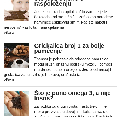
raspoloženju
Jeste li se ikada zapitali zašto vam se jede
čokolada kad ste tužni? Ili zašto vas određene
namirnice uspijevaju smiriti kad ste napeti i
nervozni? Različita hrana djeluje na…
više »
Grickalica broj 1 za bolje
pamćenje
Znanost je pokazala da određene namirnice
mogu pružiti snažnu podršku mozgu i pomoći
mu da radi punom snagom. Jedna od najboljih
grickalica za tu svrhu je hrskava, orašasta i…
više »
Što je puno omega 3, a nije
losos?
Za razliku od drugih vrsta masti, tijelo ih ne
može proizvesti u dovoljnim količinama, što
znači da ih moramo unositi hranom. Postoje tri