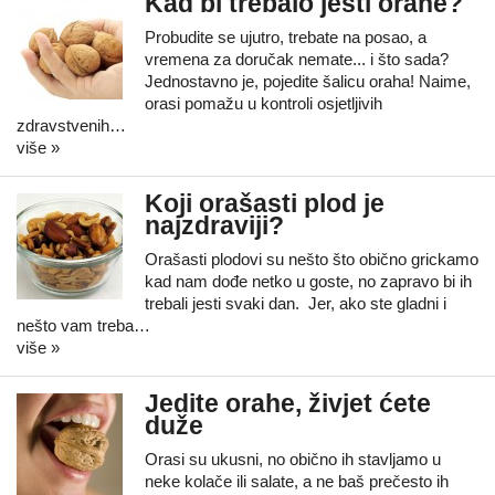
Kad bi trebalo jesti orahe?
Probudite se ujutro, trebate na posao, a
vremena za doručak nemate... i što sada?
Jednostavno je, pojedite šalicu oraha! Naime,
orasi pomažu u kontroli osjetljivih
zdravstvenih…
više »
Koji orašasti plod je
najzdraviji?
Orašasti plodovi su nešto što obično grickamo
kad nam dođe netko u goste, no zapravo bi ih
trebali jesti svaki dan. Jer, ako ste gladni i
nešto vam treba…
više »
Jedite orahe, živjet ćete
duže
Orasi su ukusni, no obično ih stavljamo u
neke kolače ili salate, a ne baš prečesto ih