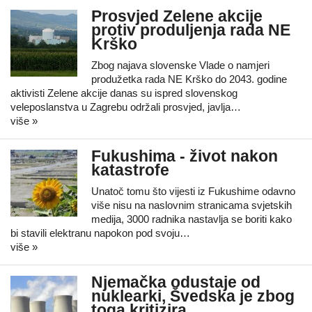
Prosvjed Zelene akcije
protiv produljenja rada NE
Krško
Zbog najava slovenske Vlade o namjeri
produžetka rada NE Krško do 2043. godine
aktivisti Zelene akcije danas su ispred slovenskog
veleposlanstva u Zagrebu održali prosvjed, javlja…
više »
Fukushima - život nakon
katastrofe
Unatoč tomu što vijesti iz Fukushime odavno
više nisu na naslovnim stranicama svjetskih
medija, 3000 radnika nastavlja se boriti kako
bi stavili elektranu napokon pod svoju…
više »
Njemačka odustaje od
nuklearki, Švedska je zbog
toga kritizira