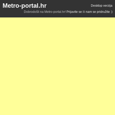
Metro-portal.hr
Desktop verzija
Dobrodošli na Metro-portal.hr!
Prijavite se
ili
nam se pridružite :)