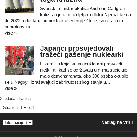
Švedski ministar okoliša Andreas Carlgren
kritizirao je u ponedjeljak odluku Njemačke da
do 2022. odustane od nuklearne energije što je, smatra on, u
suprotnosti s…
više »
Japanci prosvjedovali
tražeći gašenje nuklearki
U zemlji u kojoj su antinuklearni prosvjedi
rijetki, a i kad se održavaju u njima sudjeluje
malo demonstranata, oko 300 osoba okupilo
se u Nagoyi, izražavajući zabrinutost zbog stanja u…
više »
Sljedeća stranica
Stranica
/ 3
Natrag na vrh ↑