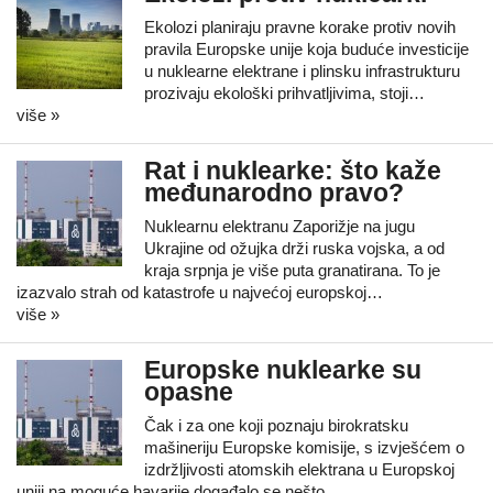
Ekolozi planiraju pravne korake protiv novih
pravila Europske unije koja buduće investicije
u nuklearne elektrane i plinsku infrastrukturu
prozivaju ekološki prihvatljivima, stoji…
više »
Rat i nuklearke: što kaže
međunarodno pravo?
Nuklearnu elektranu Zaporižje na jugu
Ukrajine od ožujka drži ruska vojska, a od
kraja srpnja je više puta granatirana. To je
izazvalo strah od katastrofe u najvećoj europskoj…
više »
Europske nuklearke su
opasne
Čak i za one koji poznaju birokratsku
mašineriju Europske komisije, s izvješćem o
izdržljivosti atomskih elektrana u Europskoj
uniji na moguće havarije događalo se nešto…