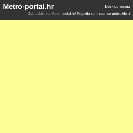
Metro-portal.hr
Desktop verzija
Dobrodošli na Metro-portal.hr!
Prijavite se
ili
nam se pridružite :)