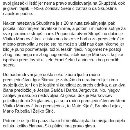
svoj glasački listić jer nema pravo sudjelovanja na Skupštini, dok
je glavni tajnik HNS-a Zorislav Srebrić zatražio da Skupština
napokon počne.
Nakon natezanja Skupština je s 20 minuta zakašnjenja ipak
počela intoniranjem hrvatske himne, a potom i minutom šutnje za
sve preminule skupštinare. Prigodu da otvori Skupštinu dobio je
Vlatko Marković koji je istaknuo kako se borba za predsjedničko
mjesto pretvorila u nešto što ne može služiti nas čast nikome jer
bilo je puno podmetanja, tužbi, teških riječi. Nogomet ne postoji
zbog nas, nego mi zbog nogometa, istaknuo je Marković koji se
ispričao predstavniku Uefe Františeku Laurinecu zbog nemilih
scena.
Do nadmudrivanja je došlo i oko izbora ljudi u radno
predsjedništvo. Igor Štimac je zatražio da u radnom tijelu ima
svoje ljude, jer i on je legitimni kandidat za predsjednika, a za dva
člana predložio je Josipa Šarića i Darka Jergovića. No, njegov
zahtjev je sakupio nedovoljna 23 glasa, dok je Markovićev
prijedlog dobio 25 glasova, pa su u radno predsjedništvo uvršteni
Vlatko Marković kao predsjednik, te Mato Kljaić, Branko Laljak,
Mario Rubeša i Željko Širić.
Potom je uslijedila pauza kako bi Verifikacijska komisija donoijela
odluku koliko članova Skupštine ima pravo glasa.