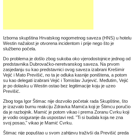
Izborna skupština Hrvatskog nogometnog saveza (HNS) u hotelu
Westin nažalost je otvorena incidentom i prije nego što je
službeno počela.
Do problema je došlo zbog sukoba oko vjerodostojnice jednog od
predstavnika Dubrovačko-neretvanskog saveza. Na prvom
zasjedanju su kao predstavnici ovog saveza izabrani Krešimir
Vejić i Mato Previšić, no ta je odluka kasnije poništena, a potom
su kao delegati izabrani Vejić i Tomislav Jurjević. Međutim, Vejić
je po dolasku u Westin ostao bez legitimacije koju je uzeo
Previšić.
Zbog toga Igor Štimac nije dozvolio početak rada Skupštine, što
je izazvalo burnu reakciju Zdravka Mamića koji je Štimcu poručio
da je razbojnik. Mamić je potom vikao i prema Zoranu Cvrku koji
je vodio osiguranje da uspostavi red. "Ti si budala koja ne zna
svoj posao," vikao je Mamić Cvrku.
Štimac nije popuštao u svom zahtjevu traživši da Previšić preda