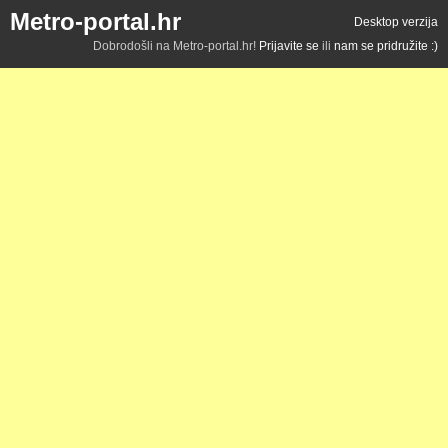
Metro-portal.hr
Desktop verzija
Dobrodošli na Metro-portal.hr!
Prijavite se
ili
nam se pridružite :)