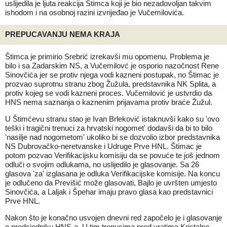
uslijedila je ljuta reakcija Štimca koji je bio nezadovoljan takvim
ishodom i na osobnoj razini izvrijeđao je Vučemilovića.
PREPUCAVANJU NEMA KRAJA
Štimca je primirio Srebrić izrekavši mu opomenu. Problema je
bilo i sa Zadarskim NS, a Vučemilovć je osporio nazočnost Rene
Sinovčića jer se protiv njega vodi kazneni postupak, no Štimac je
prozvao suprotnu stranu zbog Žužula, predstavnika NK Splita, a
protiv kojeg se vodi kazneni proces. Vučemilović je ustvrdio da
HNS nema saznanja o kaznenim prijavama protiv braće Žužul.
U Štimćevu stranu stao je Ivan Brleković istaknuvši kako su 'ovo
teški i tragični trenuci za hrvatski nogomet' dodavši da bi to bilo
'nasilje nad nogometom' ukoliko bi se dozvolio izbor predstavnika
NS Dubrovačko-neretvanske i Udruge Prve HNL. Štimac je
potom pozvao Verifikacijsku komisiju da se povuće te još jednom
odluči o svojim odlukama, no uslijedilo je glasovanje. Sa 26
glasova 'za' izglasana je odluka Verifikacijske komisije. Na koncu
je odlučeno da Previšić može glasovati, Bajlo je uvršten umjesto
Sinovčića, a Laljak i Špehar imaju pravo glasa kao predstavnici
Prve HNL.
Nakon što je konačno usvojen dnevni red započelo je i glasovanje
o predsjedniku HNS-a. U tim trenucima pred vratima Kristalne