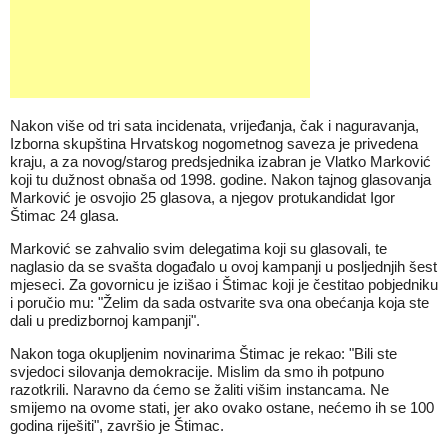
Nakon više od tri sata incidenata, vrijeđanja, čak i naguravanja,
Izborna skupština Hrvatskog nogometnog saveza je privedena
kraju, a za novog/starog predsjednika izabran je Vlatko Marković
koji tu dužnost obnaša od 1998. godine. Nakon tajnog glasovanja
Marković je osvojio 25 glasova, a njegov protukandidat Igor
Štimac 24 glasa.
Marković se zahvalio svim delegatima koji su glasovali, te
naglasio da se svašta događalo u ovoj kampanji u posljednjih šest
mjeseci. Za govornicu je izišao i Štimac koji je čestitao pobjedniku
i poručio mu: "Želim da sada ostvarite sva ona obećanja koja ste
dali u predizbornoj kampanji".
Nakon toga okupljenim novinarima Štimac je rekao: "Bili ste
svjedoci silovanja demokracije. Mislim da smo ih potpuno
razotkrili. Naravno da ćemo se žaliti višim instancama. Ne
smijemo na ovome stati, jer ako ovako ostane, nećemo ih se 100
godina riješiti", završio je Štimac.