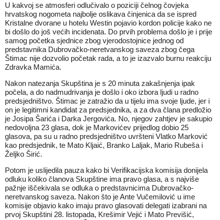
U kakvoj se atmosferi odlučivalo o poziciji čelnog čovjeka
hrvatskog nogometa najbolje oslikava činjenica da se ispred
Kristalne dvorane u hotelu Westin pojavio kordon policije kako ne
bi došlo do još većih incidenata. Do prvih problema došlo je i prije
samog početka sjednice zbog vjerodostojnice jednog od
predstavnika Dubrovačko-neretvanskog saveza zbog čega
Štimac nije dozvolio početak rada, a to je izazvalo burnu reakciju
Zdravka Mamića.
Nakon natezanja Skupština je s 20 minuta zakašnjenja ipak
počela, a do nadmudrivanja je došlo i oko izbora ljudi u radno
predsjedništvo. Štimac je zatražio da u tijelu ima svoje ljude, jer i
on je legitimni kandidat za predsjednika, a za dva člana predložio
je Josipa Šarića i Darka Jergovića. No, njegov zahtjev je sakupio
nedovoljna 23 glasa, dok je Markovićev prijedlog dobio 25
glasova, pa su u radno predsjedništvo uvršteni Vlatko Marković
kao predsjednik, te Mato Kljaić, Branko Laljak, Mario Rubeša i
Željko Širić.
Potom je uslijedila pauza kako bi Verifikacijska komisija donijela
odluku koliko članova Skupštine ima pravo glasa, a s najviše
pažnje iščekivala se odluka o predstavnicima Dubrovačko-
neretvanskog saveza. Nakon što je Ante Vučemilović u ime
komisije objavio kako imaju pravo glasovati delegati izabrani na
prvoj Skupštini 28. listopada, Krešimir Vejić i Mato Previšić,