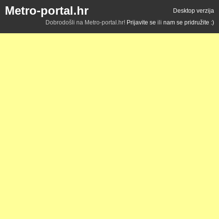
Metro-portal.hr
Desktop verzija
Dobrodošli na Metro-portal.hr!
Prijavite se
ili
nam se pridružite :)