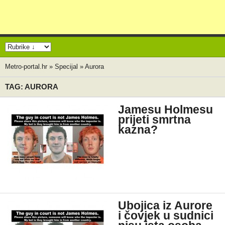
Metro-portal.hr
»
Specijal
»
Aurora
TAG: AURORA
Jamesu Holmesu
prijeti smrtna
kazna?
Ubojica iz Aurore
i čovjek u sudnici