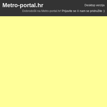
Metro-portal.hr
Desktop verzija
Dobrodošli na Metro-portal.hr!
Prijavite se
ili
nam se pridružite :)