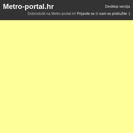
Metro-portal.hr
Desktop verzija
Dobrodošli na Metro-portal.hr!
Prijavite se
ili
nam se pridružite :)