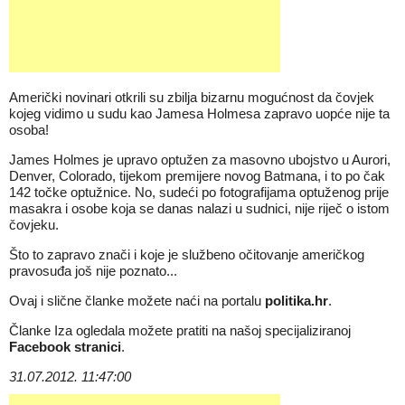
Američki novinari otkrili su zbilja bizarnu mogućnost da čovjek
kojeg vidimo u sudu kao Jamesa Holmesa zapravo uopće nije ta
osoba!
James Holmes je upravo optužen za masovno ubojstvo u Aurori,
Denver, Colorado, tijekom premijere novog Batmana, i to po čak
142 točke optužnice. No, sudeći po fotografijama optuženog prije
masakra i osobe koja se danas nalazi u sudnici, nije riječ o istom
čovjeku.
Što to zapravo znači i koje je službeno očitovanje američkog
pravosuđa još nije poznato...
Ovaj i slične članke možete naći na portalu
politika.hr
.
Članke Iza ogledala možete pratiti na našoj specijaliziranoj
Facebook stranici
.
31.07.2012. 11:47:00