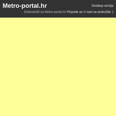
Metro-portal.hr
Desktop verzija
Dobrodošli na Metro-portal.hr!
Prijavite se
ili
nam se pridružite :)