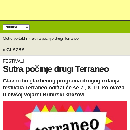
Metro-portal.hr
»
Sutra počinje drugi Terraneo
« GLAZBA
FESTIVALI
Sutra počinje drugi Terraneo
Glavni dio glazbenog programa drugog izdanja
festivala Terraneo održat će se 7., 8. i 9. kolovoza
u bivšoj vojarni Bribirski knezovi