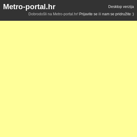
Metro-portal.hr
Desktop verzija
Dobrodošli na Metro-portal.hr!
Prijavite se
ili
nam se pridružite :)