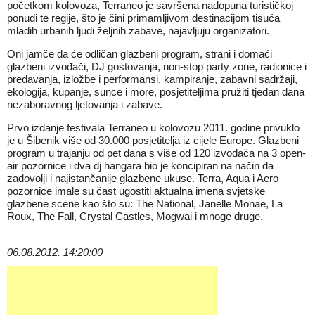
početkom kolovoza, Terraneo je savršena nadopuna turističkoj
ponudi te regije, što je čini primamljivom destinacijom tisuća
mladih urbanih ljudi željnih zabave, najavljuju organizatori.
Oni jamče da će odličan glazbeni program, strani i domaći
glazbeni izvođači, DJ gostovanja, non-stop party zone, radionice i
predavanja, izložbe i performansi, kampiranje, zabavni sadržaji,
ekologija, kupanje, sunce i more, posjetiteljima pružiti tjedan dana
nezaboravnog ljetovanja i zabave.
Prvo izdanje festivala Terraneo u kolovozu 2011. godine privuklo
je u Šibenik više od 30.000 posjetitelja iz cijele Europe. Glazbeni
program u trajanju od pet dana s više od 120 izvođača na 3 open-
air pozornice i dva dj hangara bio je koncipiran na način da
zadovolji i najistančanije glazbene ukuse. Terra, Aqua i Aero
pozornice imale su čast ugostiti aktualna imena svjetske
glazbene scene kao što su: The National, Janelle Monae, La
Roux, The Fall, Crystal Castles, Mogwai i mnoge druge.
06.08.2012. 14:20:00