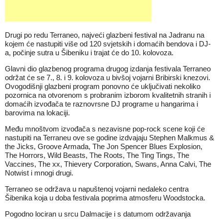
Drugi po redu Terraneo, najveći glazbeni festival na Jadranu na
kojem će nastupiti više od 120 svjetskih i domaćih bendova i DJ-
a, počinje sutra u Šibeniku i trajat će do 10. kolovoza.
Glavni dio glazbenog programa drugog izdanja festivala Terraneo
održat će se 7., 8. i 9. kolovoza u bivšoj vojarni Bribirski knezovi.
Ovogodišnji glazbeni program ponovno će uključivati nekoliko
pozornica na otvorenom s probranim izborom kvalitetnih stranih i
domaćih izvođača te raznovrsne DJ programe u hangarima i
barovima na lokaciji.
Među mnoštvom izvođača s nezavisne pop-rock scene koji će
nastupiti na Terraneu ove se godine izdvajaju Stephen Malkmus &
the Jicks, Groove Armada, The Jon Spencer Blues Explosion,
The Horrors, Wild Beasts, The Roots, The Ting Tings, The
Vaccines, The xx, Thievery Corporation, Swans, Anna Calvi, The
Notwist i mnogi drugi.
Terraneo se održava u napuštenoj vojarni nedaleko centra
Šibenika koja u doba festivala poprima atmosferu Woodstocka.
Pogodno lociran u srcu Dalmacije i s datumom održavanja