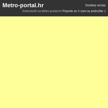
Metro-portal.hr
Desktop verzija
Dobrodošli na Metro-portal.hr!
Prijavite se
ili
nam se pridružite :)