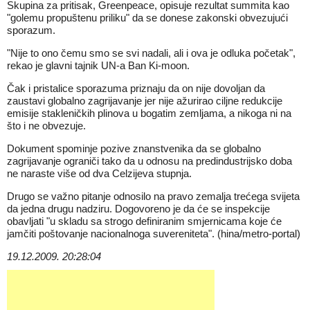
Skupina za pritisak, Greenpeace, opisuje rezultat summita kao
"golemu propuštenu priliku" da se donese zakonski obvezujući
sporazum.
"Nije to ono čemu smo se svi nadali, ali i ova je odluka početak",
rekao je glavni tajnik UN-a Ban Ki-moon.
Čak i pristalice sporazuma priznaju da on nije dovoljan da
zaustavi globalno zagrijavanje jer nije ažurirao ciljne redukcije
emisije stakleničkih plinova u bogatim zemljama, a nikoga ni na
što i ne obvezuje.
Dokument spominje pozive znanstvenika da se globalno
zagrijavanje ograniči tako da u odnosu na predindustrijsko doba
ne naraste više od dva Celzijeva stupnja.
Drugo se važno pitanje odnosilo na pravo zemalja trećega svijeta
da jedna drugu nadziru. Dogovoreno je da će se inspekcije
obavljati "u skladu sa strogo definiranim smjernicama koje će
jamčiti poštovanje nacionalnoga suvereniteta". (hina/metro-portal)
19.12.2009. 20:28:04