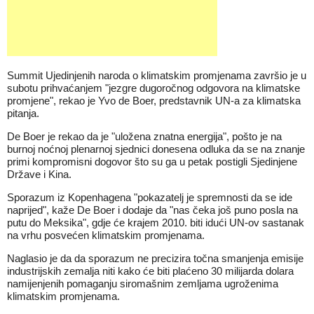
Summit Ujedinjenih naroda o klimatskim promjenama završio je u
subotu prihvaćanjem "jezgre dugoročnog odgovora na klimatske
promjene", rekao je Yvo de Boer, predstavnik UN-a za klimatska
pitanja.
De Boer je rekao da je "uložena znatna energija", pošto je na
burnoj noćnoj plenarnoj sjednici donesena odluka da se na znanje
primi kompromisni dogovor što su ga u petak postigli Sjedinjene
Države i Kina.
Sporazum iz Kopenhagena "pokazatelj je spremnosti da se ide
naprijed", kaže De Boer i dodaje da "nas čeka još puno posla na
putu do Meksika", gdje će krajem 2010. biti idući UN-ov sastanak
na vrhu posvećen klimatskim promjenama.
Naglasio je da da sporazum ne precizira točna smanjenja emisije
industrijskih zemalja niti kako će biti plaćeno 30 milijarda dolara
namijenjenih pomaganju siromašnim zemljama ugroženima
klimatskim promjenama.