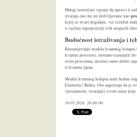
Mnogi teoretičari vjeruju da upravo ti mi
pr
stvaraju ono što mi doživljavamo kao
kojoj se stvari događaju, već rezultat sta
u vječnoj superpoziciji svih mogućih ishod
Budućnost istraživanja i te
Razumijevanje modela kvantnog kolapsa kl
kvantne procesore, moramo razumjeti što 
ovim procesima, nećemo samo dobiti super-
iz kvantne pjene.
Modeli kvantnog kolapsa nude hrabar odgo
Einsteina i Bohra. Oni sugeriraju da je sv
vjerojatnosti, stvarajući čvrstu stazu k
10.05.2026. 20:00:00