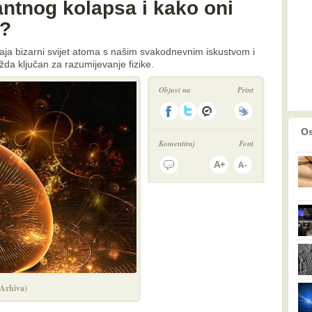
antnog kolapsa i kako oni
e?
spaja bizarni svijet atoma s našim svakodnevnim iskustvom i
da ključan za razumijevanje fizike.
Objavi na
Print
prethodno
2
Os
Komentiraj
Font
(Arhiva)