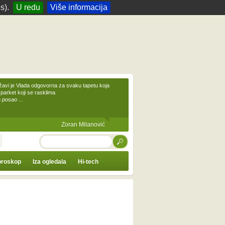
s).
U redu
Više informacija
žavi je Vlada odgovorna za svaku tapetu koja
 parket koji se rasklima
 posao ...
Zoran Milanović
TRAŽI
roskop
Iza ogledala
Hi-tech