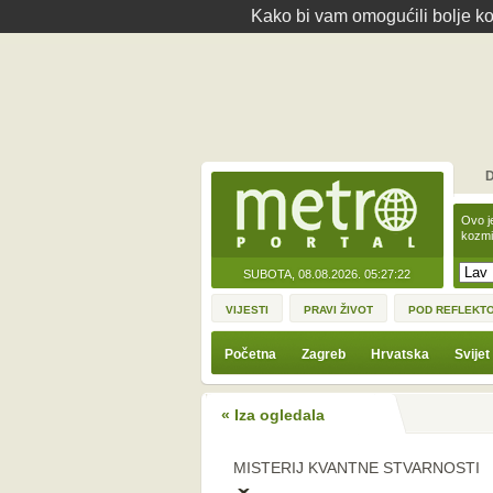
Kako bi vam omogućili bolje kor
D
Ovo j
kozmi
SUBOTA, 08.08.2026.
05:27:22
VIJESTI
PRAVI ŽIVOT
POD REFLEKT
Početna
Zagreb
Hrvatska
Svijet
« Iza ogledala
MISTERIJ KVANTNE STVARNOSTI