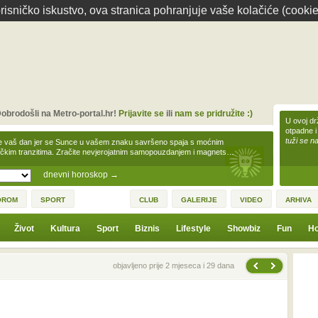
isničko iskustvo, ova stranica pohranjuje vaše kolačiće (cookie
obrodošli na Metro-portal.hr!
Prijavite se
ili
nam se pridružite :)
U ovoj dr
otpadne i
tuži se na
e vaš dan jer se Sunce u vašem znaku savršeno spaja s moćnim
čkim tranzitima. Zračite nevjerojatnim samopouzdanjem i magnets…
dnevni horoskop
→
OROM
SPORT
CLUB
GALERIJE
VIDEO
ARHIVA
Život
Kultura
Sport
Biznis
Lifestyle
Showbiz
Fun
Ho
Sljedeća vijest
Prethodna vijest
objavljeno prije 2 mjeseca i 29 dana