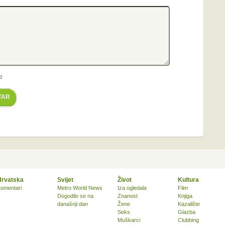
e
TAR
Hrvatska
Svijet
Život
Kultura
omentari
Metro World News
Iza ogledala
Film
Dogodilo se na
Znanost
Knjiga
današnji dan
Žene
Kazalište
Seks
Glazba
Muškarci
Clubbing