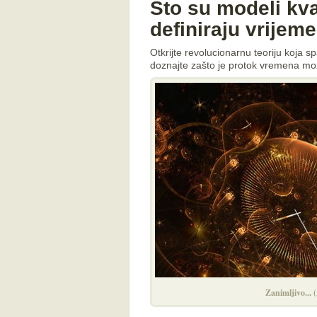
Što su modeli kv
definiraju vrijem
Otkrijte revolucionarnu teoriju koja 
doznajte zašto je protok vremena mož
Zanimljivo... 