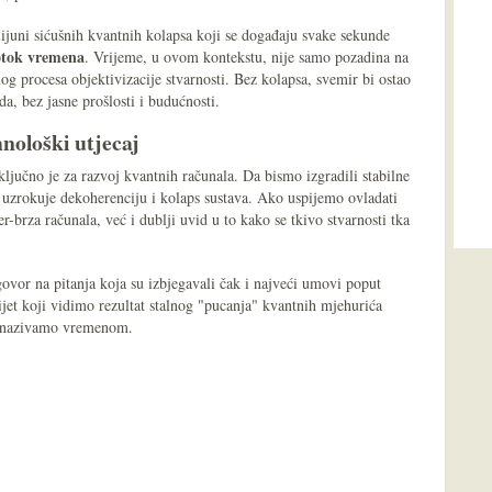
lijuni sićušnih kvantnih kolapsa koji se događaju svake sekunde
otok vremena
. Vrijeme, u ovom kontekstu, nije samo pozadina na
lnog procesa objektivizacije stvarnosti. Bez kolapsa, svemir bi ostao
a, bez jasne prošlosti i budućnosti.
hnološki utjecaj
jučno je za razvoj kvantnih računala. Da bismo izgradili stabilne
uzrokuje dekoherenciju i kolaps sustava. Ako uspijemo ovladati
brza računala, već i dublji uvid u to kako se tkivo stvarnosti tka
vor na pitanja koja su izbjegavali čak i najveći umovi poput
ijet koji vidimo rezultat stalnog "pucanja" kvantnih mjehurića
oju nazivamo vremenom.