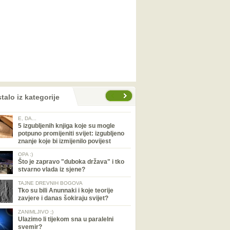
talo iz kategorije
E, DA...
5 izgubljenih knjiga koje su mogle
potpuno promijeniti svijet: izgubljeno
znanje koje bi izmijenilo povijest
OPA :)
Što je zapravo "duboka država" i tko
stvarno vlada iz sjene?
TAJNE DREVNIH BOGOVA
Tko su bili Anunnaki i koje teorije
zavjere i danas šokiraju svijet?
ZANIMLJIVO ;)
Ulazimo li tijekom sna u paralelni
svemir?