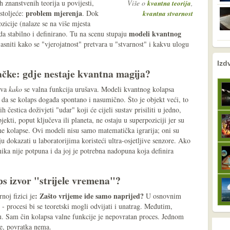
 znanstvenih teorija u povijesti,
Više o
,
kvantna teorija
problem mjerenja
stoljeće:
. Dok
kvantna stvarnost
ozicije (nalaze se na više mjesta
modeli kvantnog
a stabilno i definirano. Tu na scenu stupaju
jasniti kako se "vjerojatnost" pretvara u "stvarnost" i kakvu ulogu
nema prethodne s
nema sljede
Izd
čke: gdje nestaje kvantna magija?
ava
kako
se valna funkcija urušava. Modeli kvantnog kolapsa
 da se kolaps događa spontano i nasumično. Što je objekt veći, to
 čestica doživjeti "udar" koji će cijeli sustav prisiliti u jedno,
ekti, poput ključeva ili planeta, ne ostaju u superpoziciji jer su
tane kolapse. Ovi modeli nisu samo matematička igrarija; oni su
ju dokazati u laboratorijima koristeći ultra-osjetljive senzore. Ako
ika nije potpuna i da joj je potrebna nadopuna koja definira
ps izvor "strijele vremena"?
: Zašto vrijeme ide samo naprijed?
noj fizici je
U osnovnim
- procesi bi se teoretski mogli odvijati i unatrag. Međutim,
. Sam čin kolapsa valne funkcije je nepovratan proces. Jednom
je, povratka nema.