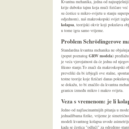
Kvantna mehanika, jedna od najuspješnijih
krije duboku tajnu koja muči fizičare već 
su čestice u mikro-svijetu u stanju superp
odjednom), naš makroskopski svijet izgled
kolapsa
, teorijski okvir koji pokušava ob
u tome igra samo vrijeme.
Problem Schrödingerove ma
Standardna kvantna mehanika ne objašnj
GRW modela
(poput poznatog
) predlažu
je veća vjerojatnost da će jedna od njegovih
fiksno stanje.To znači da makroskopski obj
preveliki da bi izbjegli ove stalne, spon
testne teorije koje fizičari danas pokušava
se dokažu, to bi značilo da kvantna mehan
granicu između mikro i makro svijeta.
Veza s vremenom: je li kola
Jedno od najfascinantnijih pitanja u moder
jednadžbama fizike, vrijeme je simetrično 
modeli kvantnog kolapsa uvode asimetriju
kada se čestica "odluči" za određeno stan