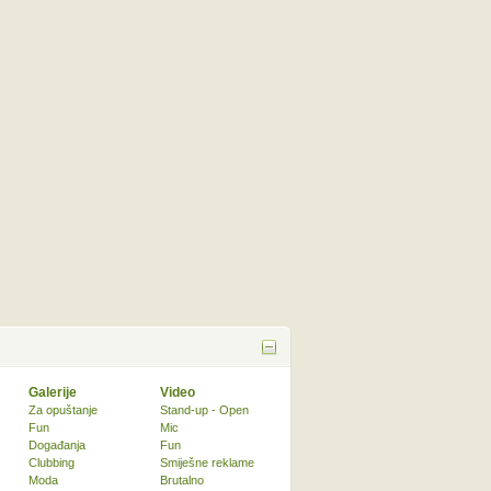
Galerije
Video
Za opuštanje
Stand-up - Open
Fun
Mic
Događanja
Fun
Clubbing
Smiješne reklame
Moda
Brutalno