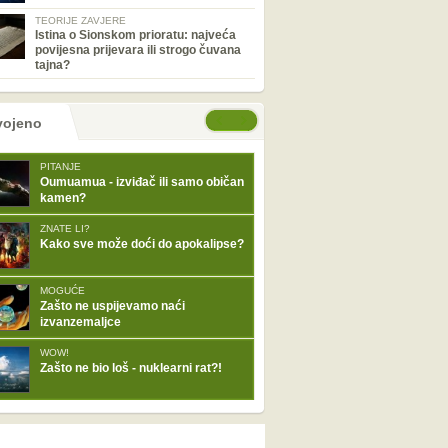
TEORIJE ZAVJERE
Istina o Sionskom prioratu: najveća
povijesna prijevara ili strogo čuvana
tajna?
tranice
će stranice
vojeno
PITANJE
Oumuamua - izviđač ili samo običan
kamen?
ZNATE LI?
Kako sve može doći do apokalipse?
MOGUĆE
Zašto ne uspijevamo naći
izvanzemaljce
WOW!
Zašto ne bio loš - nuklearni rat?!