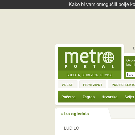
Kako bi vam omogućili bolje kor
D
Ovo j
kozmi
SUBOTA, 08.08.2026.
18:39:30
VIJESTI
PRAVI ŽIVOT
POD REFLEKT
Početna
Zagreb
Hrvatska
Svijet
« Iza ogledala
LUDILO