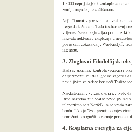
10.000 neprijateljskih zrakoplova odjedno
zemlju neprobojno zaštićenom.
Najluđi narativ povezuje ove zrake s mi
Legenda kaže da je Tesla testirao svoj en
vrijeme. Navodno je ciljao prema Arktiku,
izazvala nuklearnu eksploziju u nenaseljen
povijesnih dokaza da je Wardenclyffe tada
internetu.
3. Zloglasni Filadelfijski e
Kada se spominje kontrola vremena i prost
eksperimentu iz 1943. godine sugerira da
nevidljivim za radare koristeći Tesline t
Najekstremnije verzije ove priče tvrde da
Brod navodno nije postao nevidljiv samo z
teleportirao se u Norfolk, te se vratio n
broda. Iako je Tesla preminuo mjesecima p
proračuni omogućili otvaranje portala u 
4. Besplatna energija za cije