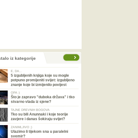
talo iz kategorije
E, DA...
5 izgubljenih knjiga koje su mogle
potpuno promijeniti svijet: izgubljeno
znanje koje bi izmijenilo povijest
OPA :)
Što je zapravo "duboka država" i tko
stvarno vlada iz sjene?
TAJNE DREVNIH BOGOVA
Tko su bili Anunnaki i koje teorije
zavjere i danas šokiraju svijet?
ZANIMLJIVO ;)
Ulazimo li tijekom sna u paralelni
svemir?