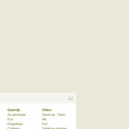
Galerije
Video
Za opuštanje
Stand-up - Open
Fun
Mic
Događanja
Fun
Clubbing
Smiješne reklame