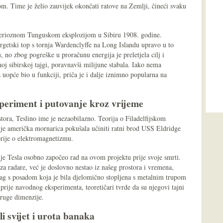
m. Time je želio zauvijek okončati ratove na Zemlji, čineći svaku
sterioznom Tunguskom eksplozijom u Sibiru 1908. godine.
ergetski top s tornja Wardenclyffe na Long Islandu upravo u to
 no zbog pogreške u proračunu energija je preletjela cilj i
oj sibirskoj tajgi, poravnavši milijune stabala. Iako nema
 uopće bio u funkciji, priča je i dalje iznimno popularna na
ksperiment i putovanje kroz vrijeme
ora, Teslino ime je nezaobilazno. Teorija o Filadelfijskom
 je američka mornarica pokušala učiniti ratni brod USS Eldridge
eorije o elektromagnetizmu.
 je Tesla osobno započeo rad na ovom projektu prije svoje smrti.
a radare, već je doslovno nestao iz našeg prostora i vremena,
atrag s posadom koja je bila djelomično stopljena s metalnim trupom
rije navodnog eksperimenta, teoretičari tvrde da su njegovi tajni
druge dimenzije.
li svijet i urota banaka