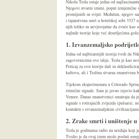
Nikola Tesla ostaje jedna od najfascinantni
Njegovi stvarni izumi, poput izmjenične s
promijenili su svijet. Međutim, njegov sa
i tajanstvena smrt u hotelskoj sobi 3327 u
njih toliko su nevjerojatne da zvuče kao 
najluđe teorije koje već desetljećima golic
1. Izvanzemaljsko podrijetlo
Jedna od najbizarnijih teorija tvrdi da N
zagovornicima ove ideje, Tesla je kao no
Poticaj za ovu teoriju dali su deklasifi
kultova, ali i Teslina stvarna znanstvena 
Tijekom eksperimenata u Colorado Springs
ritmične signale. Sam je javno izjavio kak
Venere. Danas znanstvenici smatraju da j
signale s rotirajućih zvijezda (pulsara), n
kontaktu s izvanzemaljskim civilizacijama
2. Zrake smrti i uništenje 
Tesla je godinama radio na uređaju koji j
Tvrdio je da ovaj izum može poslati usmjer