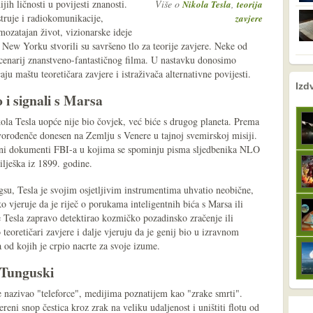
jih ličnosti u povijesti znanosti.
Više o
,
Nikola Tesla
teorija
truje i radiokomunikacije,
zavjere
mozatajan život, vizionarske ideje
 New Yorku stvorili su savršeno tlo za teorije zavjere. Neke od
scenarij znanstveno-fantastičnog filma. U nastavku donosimo
aju maštu teoretičara zavjere i istraživača alternativne povijesti.
nema prethodne s
nema sljede
Izd
 i signali s Marsa
ikola Tesla uopće nije bio čovjek, već biće s drugog planeta. Prema
vorođenče donesen na Zemlju s Venere u tajnoj svemirskoj misiji.
cirani dokumenti FBI-a u kojima se spominju pisma sljedbenika NLO
bilješka iz 1899. godine.
u, Tesla je svojim osjetljivim instrumentima uhvatio neobične,
o vjeruje da je riječ o porukama inteligentnih bića s Marsa ili
e Tesla zapravo detektirao kozmičko pozadinsko zračenje ili
o teoretičari zavjere i dalje vjeruju da je genij bio u izravnom
 od kojih je crpio nacrte za svoje izume.
u Tunguski
e nazivao "teleforce", medijima poznatijem kao "zrake smrti".
eni snop čestica kroz zrak na veliku udaljenost i uništiti flotu od