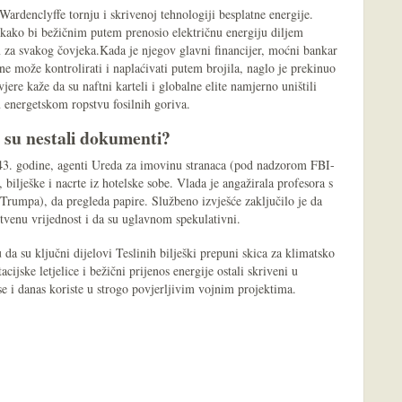
 Wardenclyffe tornju i skrivenoj tehnologiji besplatne energije.
je kako bi bežičnim putem prenosio električnu energiju diljem
m za svakog čovjeka.Kada je njegov glavni financijer, moćni bankar
ne može kontrolirati i naplaćivati putem brojila, naglo je prekinuo
vjere kaže da su naftni karteli i globalne elite namjerno uništili
u energetskom ropstvu fosilnih goriva.
je su nestali dokumenti?
43. godine, agenti Ureda za imovinu stranaca (pod nadzorom FBI-
, bilješke i nacrte iz hotelske sobe. Vlada je angažirala profesora s
rumpa), da pregleda papire. Službeno izvješće zaključilo je da
tvenu vrijednost i da su uglavnom spekulativni.
da su ključni dijelovi Teslinih bilješki prepuni skica za klimatsko
ijske letjelice i bežični prijenos energije ostali skriveni u
se i danas koriste u strogo povjerljivim vojnim projektima.