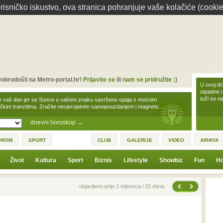
isničko iskustvo, ova stranica pohranjuje vaše kolačiće (cookie
obrodošli na Metro-portal.hr!
Prijavite se
ili
nam se pridružite :)
U ovoj dr
otpadne i
tuži se na
e vaš dan jer se Sunce u vašem znaku savršeno spaja s moćnim
čkim tranzitima. Zračite nevjerojatnim samopouzdanjem i magnets…
dnevni horoskop
→
OROM
SPORT
CLUB
GALERIJE
VIDEO
ARHIVA
Život
Kultura
Sport
Biznis
Lifestyle
Showbiz
Fun
Ho
Sljedeća vijest
Prethodna vijest
objavljeno prije 2 mjeseca i 15 dana