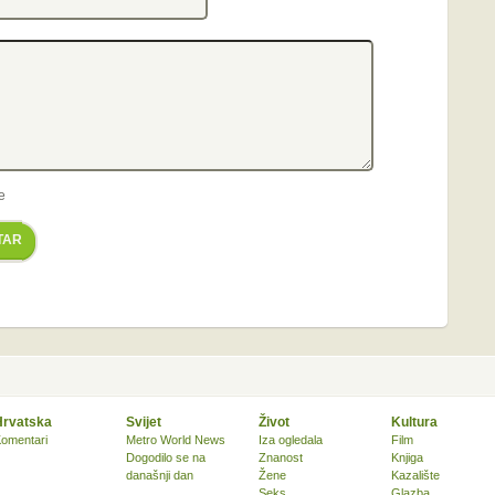
e
TAR
Hrvatska
Svijet
Život
Kultura
omentari
Metro World News
Iza ogledala
Film
Dogodilo se na
Znanost
Knjiga
današnji dan
Žene
Kazalište
Seks
Glazba