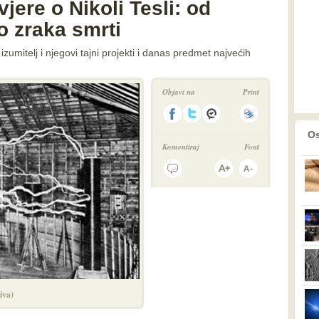
vjere o Nikoli Tesli: od
o zraka smrti
 izumitelj i njegovi tajni projekti i danas predmet najvećih
Objavi na
Print
prethodno
2
Os
Komentiraj
Font
iva)