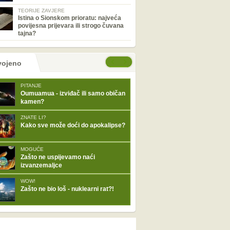
TEORIJE ZAVJERE
Istina o Sionskom prioratu: najveća
povijesna prijevara ili strogo čuvana
tajna?
tranice
će stranice
vojeno
PITANJE
Oumuamua - izviđač ili samo običan
kamen?
ZNATE LI?
Kako sve može doći do apokalipse?
MOGUĆE
Zašto ne uspijevamo naći
izvanzemaljce
WOW!
Zašto ne bio loš - nuklearni rat?!