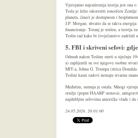
Vjerojatno najraširenija teorija jest ona o
Tesla je želio iskoristiti ionosferu Zeml
planeta, čineći je dostupnom i besplatno
J.P. Morgan, shvatio da se takva energija 
financiranje. Toranj je srušen, a teorija za
Teslin rad kako bi čovječanstvo zadržali 
5. FBI i skriveni sefovi: gd
Odmah nakon Tesline smrti u siječnju 19
a) zaplijenili su sve njegove osobne stvari
MIT-a, Johna G. Trumpa (strica Donalda T
Teslini kasni radovi nemaju stvarnu znans
Međutim, sumnja je ostala. Mnogi vjeruju 
oružje (poput HAARP sustava), antigravitac
najdubljim sefovima američke vlade i da 
24.05.2026. 20:01:00