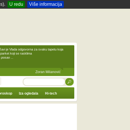
s).
U redu
Više informacija
žavi je Vlada odgovorna za svaku tapetu koja
 parket koji se rasklima
 posao ...
Zoran Milanović
TRAŽI
roskop
Iza ogledala
Hi-tech