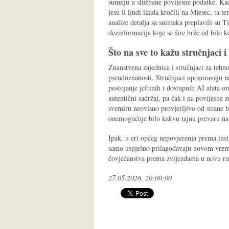
sumnju u službene povijesne podatke. Kada
jesu li ljudi ikada kročili na Mjesec, ta 
analize detalja sa snimaka preplavili su T
dezinformacija koje se šire brže od bilo ko
Što na sve to kažu stručnjaci i
Znanstvena zajednica i stručnjaci za tehno
pseudoznanosti. Stručnjaci upozoravaju na
postojanje jeftinih i dostupnih AI alata
autentični sadržaj, pa čak i na povijesne z
svemiru neovisno provjerljivo od strane b
onemogućuje bilo kakvu tajnu prevaru na 
Ipak, u eri općeg nepovjerenja prema inst
samo uspješno prilagođavaju novom vreme
čovječanstva prema zvijezdama u novu ru
27.05.2026. 20:00:00