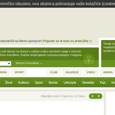
isničko iskustvo, ova stranica pohranjuje vaše kolačiće (cookie
obrodošli na Metro-portal.hr!
Prijavite se
ili
nam se pridružite :)
Teorije ev
'mađioni
neobično
e vaš dan jer se Sunce u vašem znaku savršeno spaja s moćnim
čkim tranzitima. Zračite nevjerojatnim samopouzdanjem i magnets…
dnevni horoskop
→
OROM
SPORT
CLUB
GALERIJE
VIDEO
ARHIVA
Život
Kultura
Sport
Biznis
Lifestyle
Showbiz
Fun
Ho
Sljedeća vijest
Prethodna vijest
objavljeno prije 2 mjeseca i 12 dana