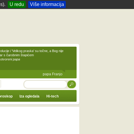
s).
U redu
Više informacija
olucije i 'Velikog praska' su točne, a Bog nije
čar s čarobnim štapićem
 otvoreni papa
papa Franjo
TRAŽI
roskop
Iza ogledala
Hi-tech