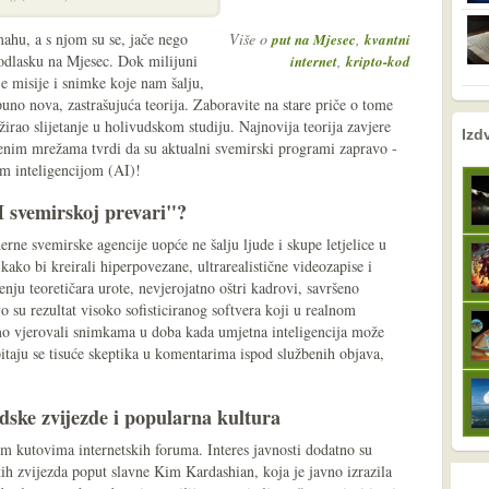
hu, a s njom su se, jače nego
Više o
,
put na Mjesec
kvantni
o odlasku na Mjesec. Dok milijuni
,
internet
kripto-kod
je misije i snimke koje nam šalju,
no nova, zastrašujuća teorija. Zaboravite na stare priče o tome
žirao slijetanje u holivudskom studiju. Najnovija teorija zavjere
nema prethodne s
nema sljede
Izd
enim mrežama tvrdi da su aktualni svemirski programi zapravo -
m inteligencijom (AI)!
I svemirskoj prevari"?
rne svemirske agencije uopće ne šalju ljude i skupe letjelice u
kako bi kreirali hiperpovezane, ultrarealistične videozapise i
nju teoretičara urote, nevjerojatno oštri kadrovi, savršeno
vo su rezultat visoko sofisticiranog softvera koji u realnom
mo vjerovali snimkama u doba kada umjetna inteligencija može
 pitaju se tisuće skeptika u komentarima ispod službenih objava,
udske zvijezde i popularna kultura
im kutovima internetskih foruma. Interes javnosti dodatno su
tih zvijezda poput slavne Kim Kardashian, koja je javno izrazila