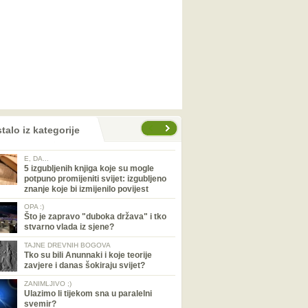
talo iz kategorije
E, DA...
5 izgubljenih knjiga koje su mogle
potpuno promijeniti svijet: izgubljeno
znanje koje bi izmijenilo povijest
OPA :)
Što je zapravo "duboka država" i tko
stvarno vlada iz sjene?
TAJNE DREVNIH BOGOVA
Tko su bili Anunnaki i koje teorije
zavjere i danas šokiraju svijet?
ZANIMLJIVO ;)
Ulazimo li tijekom sna u paralelni
svemir?