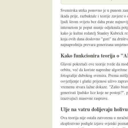
Svemirska utrka ponovno je u punom zama
ikada prije, razbuktale i teorije zavjere 
ljudi širom svijeta bez daha prate najnovi
internetom je poput munje odjeknula potpu
kako je kultni redatelj Stanley Kubrick re
koja ovih dana doslovno "gori" na društv
najnaprednija prevara generirana umjetno
Kako funkcionira teorija o "A
Glavni pokretači ove teorije tvrde da mode
orbitu, već da koriste napredne algoritme 
fotografije dubokog svemira. Prema mišlje
osvjetljenje i glatki prijenosi uživo zapra
vremenu stvara lažne dokaze. "Zašto bis
generirati ljudsko lice koje ne postoji?",
izazivajući masovne rasprave.
Ulje na vatru dolijevaju holiv
Ova teorija nije ostala zatvorena u mračn
eksplozivno podigle izjave svjetski pozna