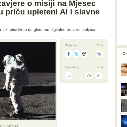
zavjere o misiji na Mjesec
 u priču upleteni AI i slavne
ir, skeptici tvrde da gledamo digitalnu prevaru stoljeća
Objavi na
Print
prethodno
2
Os
Komentiraj
Font
 ;) (Arhiva)