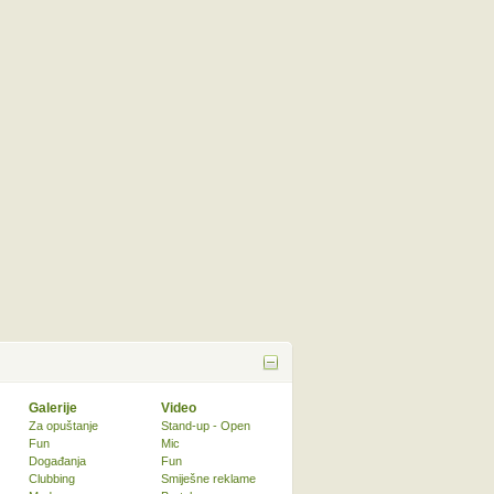
Galerije
Video
Za opuštanje
Stand-up - Open
Fun
Mic
Događanja
Fun
Clubbing
Smiješne reklame