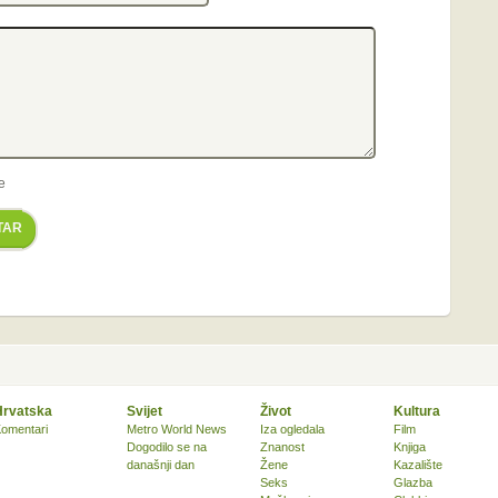
e
TAR
Hrvatska
Svijet
Život
Kultura
omentari
Metro World News
Iza ogledala
Film
Dogodilo se na
Znanost
Knjiga
današnji dan
Žene
Kazalište
Seks
Glazba