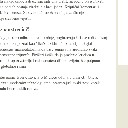
 slavne osobe s desecima milijuna pratitelja počnu preispitivati
tema odmah postaje viralni hit broj jedan. Kriptični komentari i
ikTok i mrežu X, stvarajući savršenu oluju za širenje
je službene vijesti.
 znanstvenici?
logiju oštro odbacuju ove tvrdnje, naglašavajući da se radi o čistoj
 fenomen poznat kao "liar's dividend" - situaciju u kojoj
 omogućuje manipulatorima da bace sumnju na apsolutno svaki
nanstvene trijumfe. Fizičari ističu da je praćenje letjelica u
rojnih opservatorija i radioamatera diljem svijeta, što potpuno
globalnoj razini.
itucijama, teorije zavjere o Mjesecu odbijaju umrijeti. One se
nu i modernim tehnologijama, pretvarajući svaki novi korak
ndu internetskih ratova.