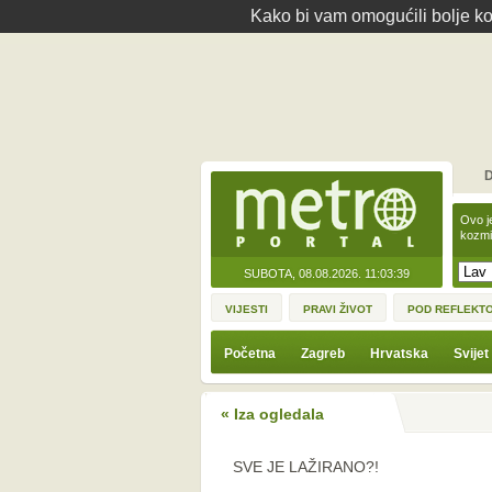
Kako bi vam omogućili bolje kor
D
Ovo j
kozmi
SUBOTA, 08.08.2026.
11:03:39
VIJESTI
PRAVI ŽIVOT
POD REFLEKT
Početna
Zagreb
Hrvatska
Svijet
« Iza ogledala
SVE JE LAŽIRANO?!