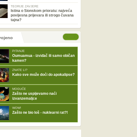
TEORIJE ZAVJERE
Istina o Sionskom prioratu: najveća
povijesna prijevara ili strogo čuvana
tajna?
tranice
će stranice
vojeno
PITANJE
Oumuamua - izviđač ili samo običan
kamen?
ZNATE LI?
Kako sve može doći do apokalipse?
MOGUĆE
Zašto ne uspijevamo naći
izvanzemaljce
WOW!
Zašto ne bio loš - nuklearni rat?!