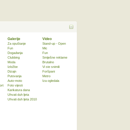
Galerije
Video
Za opuštanje
Stand-up - Open
Fun
Mic
Događanja
Fun
Clubbing
Smiješne reklame
Moda
Brutalno
Izložbe
Vi ste snimili
Dizajn
Foršpani
Putovanja
Metro
Auto-moto
Iza ogledala
ort
Foto vijesti
Karikatura dana
Uhvati duh ljeta
Uhvati duh ljeta 2010