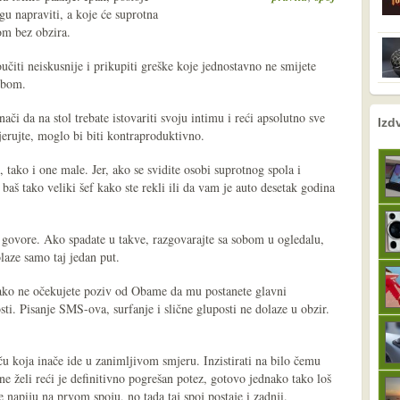
gu napraviti, a koje će suprotna
vom bez obzira.
čiti neiskusnije i prikupiti greške koje jednostavno ne smijete
sobom.
ači da na stol trebate istovariti svoju intimu i reći apsolutno sve
nema prethodne s
sljedeće
Izd
erujte, moglo bi biti kontraproduktivno.
 tako i one male. Jer, ako se svidite osobi suprotnog spola i
e baš tako veliki šef kako ste rekli ili da vam je auto desetak godina
o govore. Ako spadate u takve, razgovarajte sa sobom u ogledalu,
laze samo taj jedan put.
 ako ne očekujete poziv od Obame da mu postanete glavni
sti. Pisanje SMS-ova, surfanje i slične gluposti ne dolaze u obzir.
u koja inače ide u zanimljivom smjeru. Inzistirati na bilo čemu
ne želi reći je definitivno pogrešan potez, gotovo jednako tako loš
se napiju na prvom spoju, no tada taj spoj postaje i zadnji.