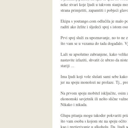
neke stvari koje ljudi u takvom stanju mo
strana primjetiti, zapamtiti i pobjeći gla
Ekipa s youtango.com odlučila je malo pou
raditi ako želite i sljedeći spoj s istom o
Prvi spoj služi za upoznavanje, no to ne zn
što vam se u vezama do tada događalo. Vj
Laži su apsolutno zabranjene, kako velike,
nastavite izlaziti, shvatit će ubrzo da nist
stariji ...
Ima ljudi koji vole slušati sami sebe kak
jer na spoju monolozi ne prolaze. Tj., pro
Na prvom spoju mobitel isključite, osim
ekonomski savjetnik ili nešto slične važno
Nikako i nikada.
Glupa pitanja mogu također pokvariti prič
što vam osoba s kojom ste na spoju očito 
kao i pretjerivanje u alkoholu. Da, ljudi 