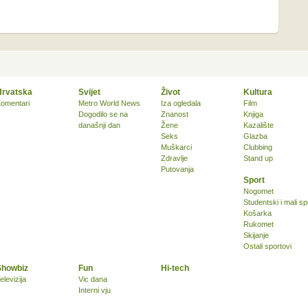
Hrvatska
Svijet
Život
Kultura
omentari
Metro World News
Iza ogledala
Film
Dogodilo se na
Znanost
Knjiga
današnji dan
Žene
Kazalište
Seks
Glazba
Muškarci
Clubbing
Zdravlje
Stand up
Putovanja
Sport
Nogomet
Studentski i mali sp
Košarka
Rukomet
Skijanje
Ostali sportovi
Showbiz
Fun
Hi-tech
elevizija
Vic dana
Interni vju