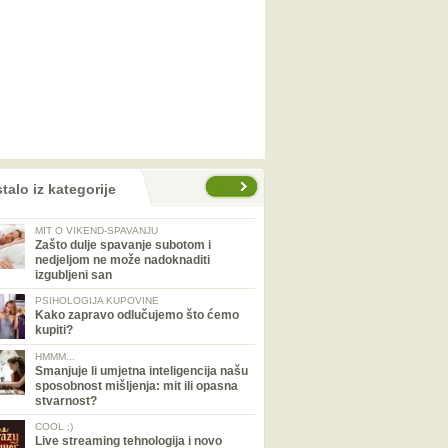
talo iz kategorije
MIT O VIKEND-SPAVANJU
Zašto dulje spavanje subotom i
nedjeljom ne može nadoknaditi
izgubljeni san
PSIHOLOGIJA KUPOVINE
Kako zapravo odlučujemo što ćemo
kupiti?
HMMM...
Smanjuje li umjetna inteligencija našu
sposobnost mišljenja: mit ili opasna
stvarnost?
COOL ;)
Live streaming tehnologija i novo