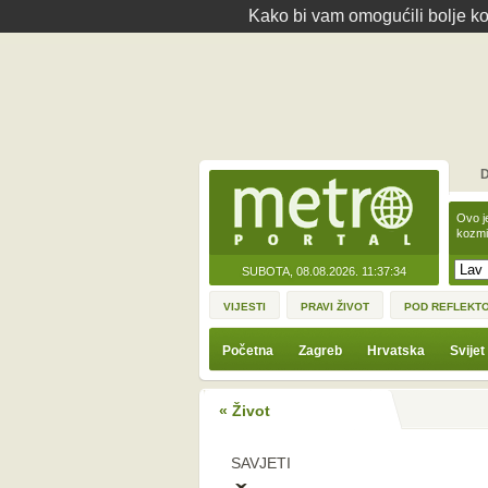
Kako bi vam omogućili bolje kor
D
Ovo j
kozmi
SUBOTA, 08.08.2026.
11:37:34
VIJESTI
PRAVI ŽIVOT
POD REFLEKT
Početna
Zagreb
Hrvatska
Svijet
« Život
SAVJETI