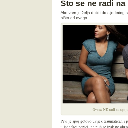
Što se ne radi na
Ako vam je želja doći i do sljedećeg 
ništa od ovoga
Ovo se NE radi na spoju
Prvi je spoj gotovo uvijek traumatičan i 
u jednakoj panici, na njih se ipak ne obra