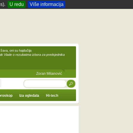
s).
U redu
Više informacija
žava, oni su hajdučija
ik Vlade o rezultatima izbora za predsjednika
Zoran Milanović
TRAŽI
roskop
Iza ogledala
Hi-tech