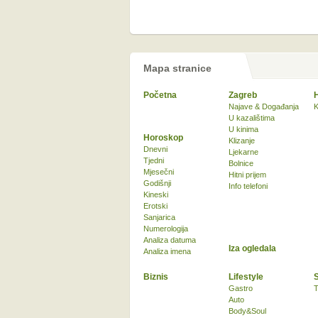
Mapa stranice
Početna
Zagreb
Najave & Događanja
K
U kazalištima
U kinima
Horoskop
Klizanje
Dnevni
Ljekarne
Tjedni
Bolnice
Mjesečni
Hitni prijem
Godišnji
Info telefoni
Kineski
Erotski
Sanjarica
Numerologija
Analiza datuma
Iza ogledala
Analiza imena
Biznis
Lifestyle
Gastro
T
Auto
Body&Soul