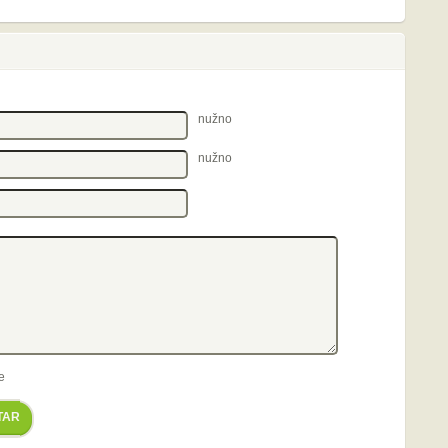
nužno
nužno
e
TAR