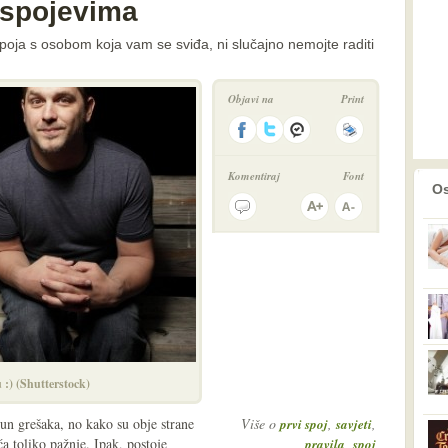
 spojevima
spoja s osobom koja vam se sviđa, ni slučajno nemojte raditi
Objavi na
Print
Komentiraj
Font
prethodno
2
Os
 :) (Shutterstock)
pun grešaka, no kako su obje strane
Više o
,
,
prvi spoj
savjeti
ća toliko pažnje. Ipak, postoje
,
pravila
spoj