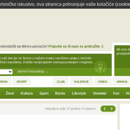
isničko iskustvo, ova stranica pohranjuje vaše kolačiće (cookie
obrodošli na Metro-portal.hr!
Prijavite se
ili
nam se pridružite :)
Mi smo dr
predsjedn
e vaš dan jer se Sunce u vašem znaku savršeno spaja s moćnim
čkim tranzitima. Zračite nevjerojatnim samopouzdanjem i magnets…
dnevni horoskop
→
OROM
SPORT
CLUB
GALERIJE
VIDEO
ARHIVA
Život
Kultura
Sport
Biznis
Lifestyle
Showbiz
Fun
Ho
Sljedeća vijest
Prethodna vijest
objavljeno prije 12 godina i 9 mjeseci