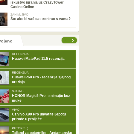
iskustvo igranja uz CrazyTower
Casino Online
ZANIMLJIVO
Što ako bi vaš sat trenirao s vama?
tranice
vojeno
RECENZIJA
Huawei MatePad 11.5 recenzija
RECENZIJA
Huawei P60 Pro - recenzija sjajnog
uređaja
SJAJNO
HONOR Magic5 Pro - snimajte bez
muke
VIVO
Uz vivo X90 Pro uhvatite ljepotu
prirode u proljeće
PUTOPIS :)
Tajland za početnike - Andamansko