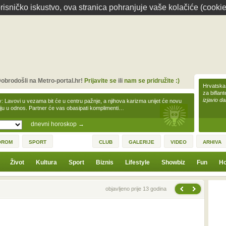
isničko iskustvo, ova stranica pohranjuje vaše kolačiće (cookie
obrodošli na Metro-portal.hr!
Prijavite se
ili
nam se pridružite :)
Hrvatska 
za biflan
izjavio da
v: Lavovi u vezama bit će u centru pažnje, a njihova karizma unijet će novu
iju u odnos. Partner će vas obasipati komplimenti…
dnevni horoskop
→
OROM
SPORT
CLUB
GALERIJE
VIDEO
ARHIVA
Život
Kultura
Sport
Biznis
Lifestyle
Showbiz
Fun
Ho
Sljedeća vijest
Prethodna vijest
objavljeno prije 13 godina