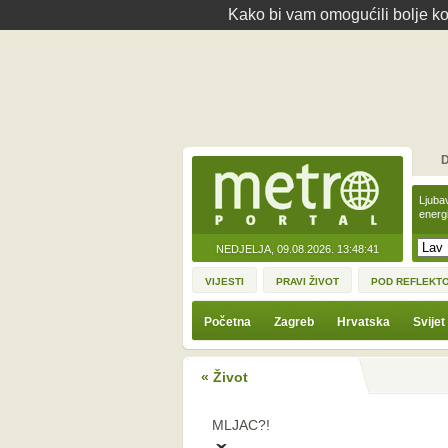
Kako bi vam omogućili bolje kor
D
Ljuba
energ
NEDJELJA, 09.08.2026.
13:48:41
VIJESTI
PRAVI ŽIVOT
POD REFLEKT
Početna
Zagreb
Hrvatska
Svijet
« Život
MLJAC?!