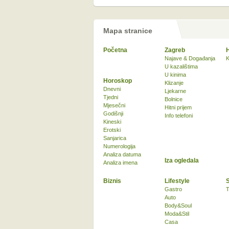
Mapa stranice
Početna
Zagreb
Najave & Događanja
K
U kazalištima
U kinima
Horoskop
Klizanje
Dnevni
Ljekarne
Tjedni
Bolnice
Mjesečni
Hitni prijem
Godišnji
Info telefoni
Kineski
Erotski
Sanjarica
Numerologija
Analiza datuma
Iza ogledala
Analiza imena
Biznis
Lifestyle
Gastro
T
Auto
Body&Soul
Moda&Stil
Casa