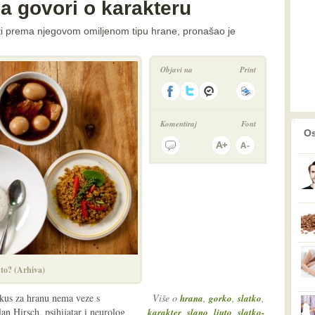
a govori o karakteru
iti prema njegovom omiljenom tipu hrane, pronašao je
Objavi na
Print
Komentiraj
Font
prethodno
2
Os
uto? (Arhiva)
 ukus za hranu nema veze s
Više o
,
,
,
hrana
gorko
slatko
lan Hirsch, psihijatar i neurolog
,
,
,
karakter
slano
ljuto
slatko-