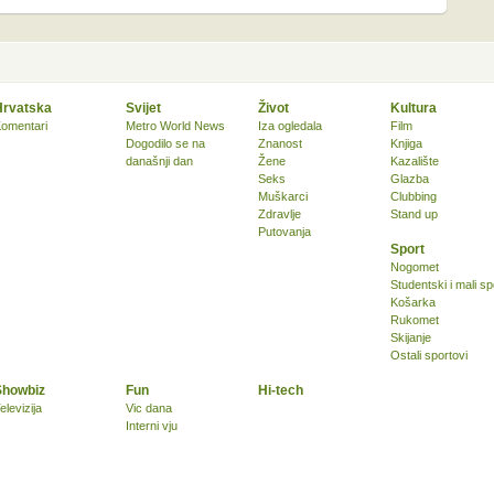
Hrvatska
Svijet
Život
Kultura
omentari
Metro World News
Iza ogledala
Film
Dogodilo se na
Znanost
Knjiga
današnji dan
Žene
Kazalište
Seks
Glazba
Muškarci
Clubbing
Zdravlje
Stand up
Putovanja
Sport
Nogomet
Studentski i mali sp
Košarka
Rukomet
Skijanje
Ostali sportovi
Showbiz
Fun
Hi-tech
elevizija
Vic dana
Interni vju