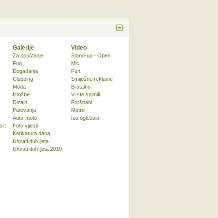
Galerije
Video
Za opuštanje
Stand-up - Open
Fun
Mic
Događanja
Fun
Clubbing
Smiješne reklame
Moda
Brutalno
Izložbe
Vi ste snimili
Dizajn
Foršpani
Putovanja
Metro
Auto-moto
Iza ogledala
ort
Foto vijesti
Karikatura dana
Uhvati duh ljeta
Uhvati duh ljeta 2010