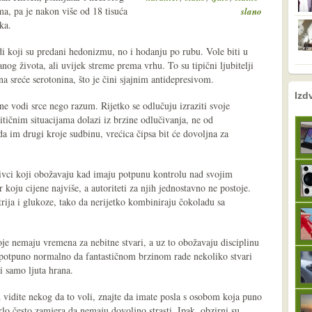
a, pa je nakon više od 18 tisuća
slano
aka.
udi koji su predani hedonizmu, no i hodanju po rubu. Vole biti u
nog života, ali uvijek streme prema vrhu. To su tipični ljubitelji
a sreće serotonina, što je čini sjajnim antidepresivom.
nema prethodne s
sljedeće
Izd
ne vodi srce nego razum. Rijetko se odlučuju izraziti svoje
itičnim situacijama dolazi iz brzine odlučivanja, ne od
da im drugi kroje sudbinu, vrećica čipsa bit će dovoljna za
tivci koji obožavaju kad imaju potpunu kontrolu nad svojim
koju cijene najviše, a autoriteti za njih jednostavno ne postoje.
rija i glukoze, tako da nerijetko kombiniraju čokoladu sa
e nemaju vremena za nebitne stvari, a uz to obožavaju disciplinu
e potpuno normalno da fantastičnom brzinom rade nekoliko stvari
i samo ljuta hrana.
d vidite nekog da to voli, znajte da imate posla s osobom koja puno
lo često zamjera da nemaju dovoljno strasti. Ipak, obzirni su