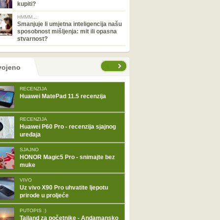
kupiti?
HMMM...
Smanjuje li umjetna inteligencija našu
sposobnost mišljenja: mit ili opasna
stvarnost?
tranice
vojeno
RECENZIJA
Huawei MatePad 11.5 recenzija
RECENZIJA
Huawei P60 Pro - recenzija sjajnog
uređaja
SJAJNO
HONOR Magic5 Pro - snimajte bez
muke
VIVO
Uz vivo X90 Pro uhvatite ljepotu
prirode u proljeće
PUTOPIS :)
Tajland za početnike - Andamansko