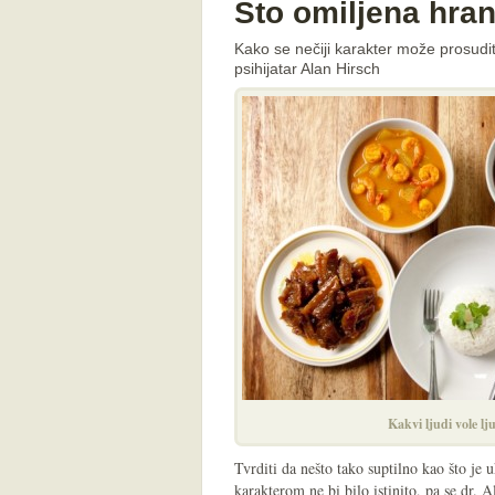
Što omiljena hran
Kako se nečiji karakter može prosud
psihijatar Alan Hirsch
Kakvi ljudi vole lj
Tvrditi da nešto tako suptilno kao što je
karakterom ne bi bilo istinito, pa se dr. A