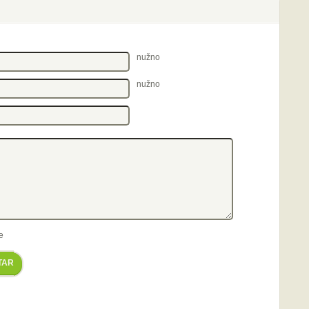
nužno
nužno
e
TAR