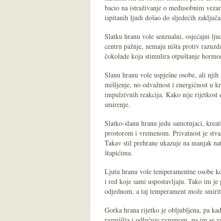
bacio na istraživanje o međusobnim vezam
ispitanih ljudi došao do sljedećih zaključ
Slatku hranu vole senzualni, osjećajni lj
centru pažnje, nemaju ništa protiv razuzda
čokolade koja stimulira otpuštanje hormon
Slanu hranu vole uspješne osobe, ali njih 
mišljenje, no odvažnost i energičnost u kr
impulzivnih reakcija. Kako nije rijetkost 
smirenje.
Slatko-slanu hranu jedu samotnjaci, krea
prostorom i vremenom. Privatnost je stvar 
Takav stil prehrane ukazuje na manjak nat
štapićima.
Ljutu hranu vole temperamentne osobe koj
i red koje sami uspostavljaju. Tako im j
odjednom, a taj temperament može smirit
Gorka hrana rijetko je obljubljena, pa ka
razmišlja i odlučuje razumom, pa im se vr