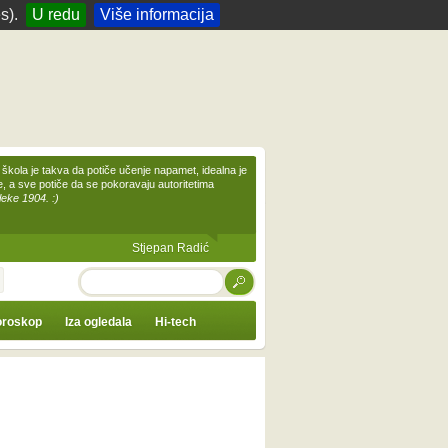
s).
U redu
Više informacija
škola je takva da potiče učenje napamet, idealna je
te, a sve potiče da se pokoravaju autoritetima
leke 1904. :)
Stjepan Radić
TRAŽI
roskop
Iza ogledala
Hi-tech