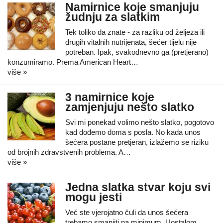
Namirnice koje smanjuju
žudnju za slatkim
Tek toliko da znate - za razliku od željeza ili
drugih vitalnih nutrijenata, šećer tijelu nije
potreban. Ipak, svakodnevno ga (pretjerano)
konzumiramo. Prema American Heart…
više »
3 namirnice koje
zamjenjuju nešto slatko
Svi mi ponekad volimo nešto slatko, pogotovo
kad dođemo doma s posla. No kada unos
šećera postane pretjeran, izlažemo se riziku
od brojnih zdravstvenih problema. A…
više »
Jedna slatka stvar koju svi
mogu jesti
Već ste vjerojatno čuli da unos šećera
trebamo smanjiti na minimum. Uostalom,