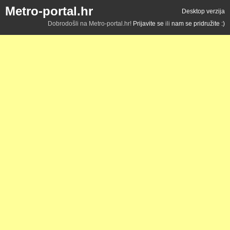
Metro-portal.hr
Desktop verzija
Dobrodošli na Metro-portal.hr!
Prijavite se
ili
nam se pridružite :)