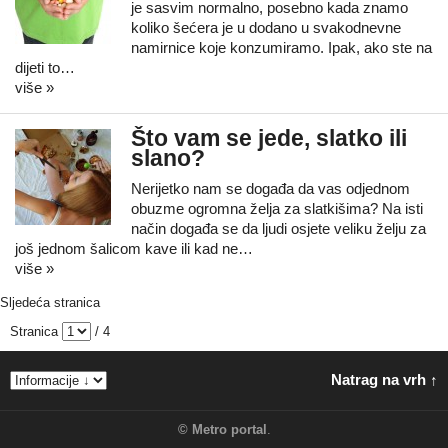
je sasvim normalno, posebno kada znamo
koliko šećera je u dodano u svakodnevne
namirnice koje konzumiramo. Ipak, ako ste na
dijeti to…
više »
Što vam se jede, slatko ili
slano?
Nerijetko nam se događa da vas odjednom
obuzme ogromna želja za slatkišima? Na isti
način događa se da ljudi osjete veliku želju za
još jednom šalicom kave ili kad ne…
više »
Sljedeća stranica
Stranica
/ 4
Natrag na vrh ↑
©
Metro portal
.