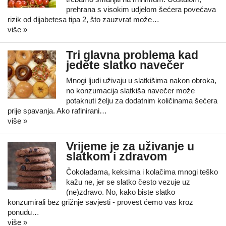
prehrana s visokim udjelom šećera povećava
rizik od dijabetesa tipa 2, što zauzvrat može…
više »
Tri glavna problema kad
jedete slatko navečer
Mnogi ljudi uživaju u slatkišima nakon obroka,
no konzumacija slatkiša navečer može
potaknuti želju za dodatnim količinama šećera
prije spavanja. Ako rafinirani…
više »
Vrijeme je za uživanje u
slatkom i zdravom
Čokoladama, keksima i kolačima mnogi teško
kažu ne, jer se slatko često vezuje uz
(ne)zdravo. No, kako biste slatko
konzumirali bez grižnje savjesti - provest ćemo vas kroz
ponudu…
više »