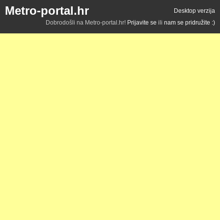
Metro-portal.hr
Desktop verzija
Dobrodošli na Metro-portal.hr!
Prijavite se
ili
nam se pridružite :)