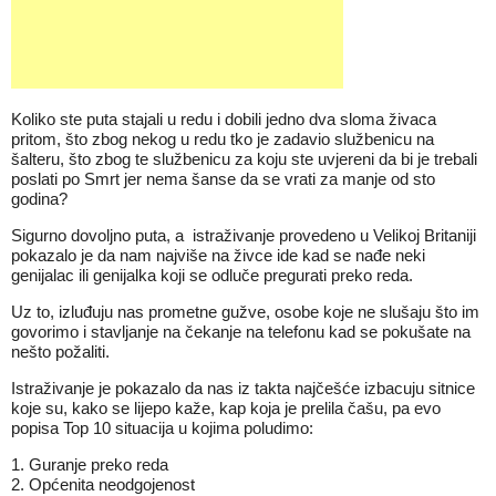
Koliko ste puta stajali u redu i dobili jedno dva sloma živaca
pritom, što zbog nekog u redu tko je zadavio službenicu na
šalteru, što zbog te službenicu za koju ste uvjereni da bi je trebali
poslati po Smrt jer nema šanse da se vrati za manje od sto
godina?
Sigurno dovoljno puta, a istraživanje provedeno u Velikoj Britaniji
pokazalo je da nam najviše na živce ide kad se nađe neki
genijalac ili genijalka koji se odluče pregurati preko reda.
Uz to, izluđuju nas prometne gužve, osobe koje ne slušaju što im
govorimo i stavljanje na čekanje na telefonu kad se pokušate na
nešto požaliti.
Istraživanje je pokazalo da nas iz takta najčešće izbacuju sitnice
koje su, kako se lijepo kaže, kap koja je prelila čašu, pa evo
popisa Top 10 situacija u kojima poludimo:
1. Guranje preko reda
2. Općenita neodgojenost