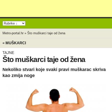
Metro-portal.hr
»
Što muškarci taje od žena
« MUŠKARCI
TAJNE
Što muškarci taje od žena
Nekoliko stvari koje svaki pravi muškarac skriva
kao zmija noge