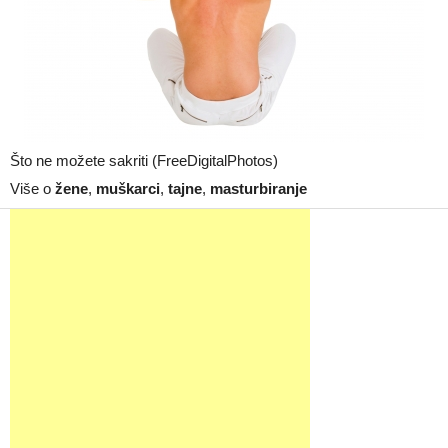
Što ne možete sakriti (FreeDigitalPhotos)
Više o
žene
,
muškarci
,
tajne
,
masturbiranje