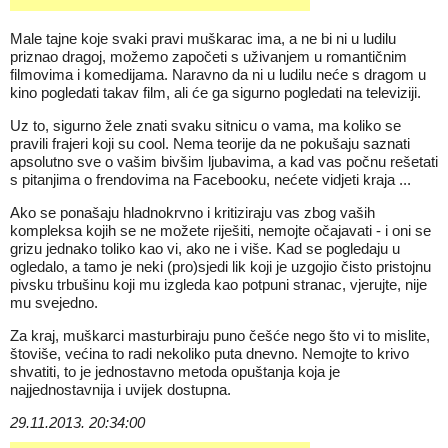
Male tajne koje svaki pravi muškarac ima, a ne bi ni u ludilu
priznao dragoj, možemo započeti s uživanjem u romantičnim
filmovima i komedijama. Naravno da ni u ludilu neće s dragom u
kino pogledati takav film, ali će ga sigurno pogledati na televiziji.
Uz to, sigurno žele znati svaku sitnicu o vama, ma koliko se
pravili frajeri koji su cool. Nema teorije da ne pokušaju saznati
apsolutno sve o vašim bivšim ljubavima, a kad vas počnu rešetati
s pitanjima o frendovima na Facebooku, nećete vidjeti kraja ...
Ako se ponašaju hladnokrvno i kritiziraju vas zbog vaših
kompleksa kojih se ne možete riješiti, nemojte očajavati - i oni se
grizu jednako toliko kao vi, ako ne i više. Kad se pogledaju u
ogledalo, a tamo je neki (pro)sjedi lik koji je uzgojio čisto pristojnu
pivsku trbušinu koji mu izgleda kao potpuni stranac, vjerujte, nije
mu svejedno.
Za kraj, muškarci masturbiraju puno češće nego što vi to mislite,
štoviše, većina to radi nekoliko puta dnevno. Nemojte to krivo
shvatiti, to je jednostavno metoda opuštanja koja je
najjednostavnija i uvijek dostupna.
29.11.2013. 20:34:00