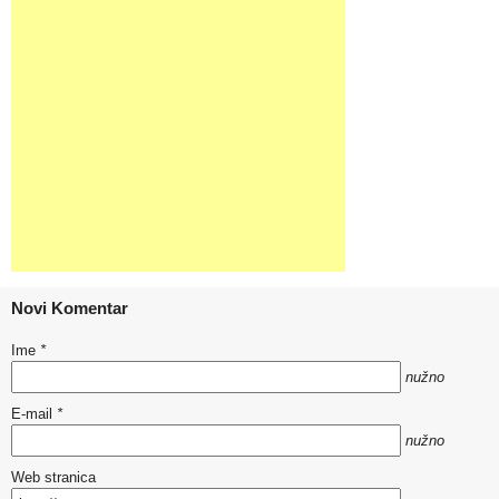
Novi Komentar
Ime
*
nužno
E-mail
*
nužno
Web stranica