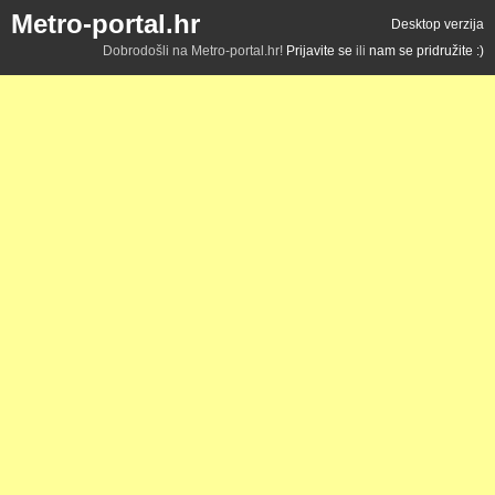
Metro-portal.hr
Desktop verzija
Dobrodošli na Metro-portal.hr!
Prijavite se
ili
nam se pridružite :)