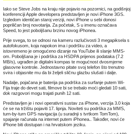
Iako se Steve Jobs na kraju nije pojavio na pozornici, na godišnjoj
konferenciji Apple developera predstavljen je novi iPhone 3GS.
Izgledom identičan staroj verziji, novi iPhone u sebi donosi
popriličan broj novotarija. Za početak, S u imenu označava
Speed, to jest poboljšanu brzinu novog iPhonea.
Prije svega, to se odnosi na kameru razlučivosti 3 megapiksela s
autofokusom, koja napokon ima i podršku za video, a
istovremeno je omogućeno dizanje na YouTube ili slanje MMS-
om. Poboljšana je i podrška za HSDPA prijenos podataka (7.2
MB/s), ugrađen je digitalni kompas te mogućnost dvosmjerne
glasovne kontrole. Jednostavno pitate svoj telefon što trenutno
svira i objasnite mu da bi željeli sličnu glazbu slušati i dalje.
Nadalje, pojačana je baterija pa podrška za surfanje putem Wi-
Fija traje do devet sati, filmove bi se trebalo moći gledati 10 sati,
dok razgovori mogu trajati punih 12 sati.
Predstavljen je i novi operativni sustav za iPhone, verzija 3.0 koja
će se na tržištu pojaviti 17. lipnja. Noviteti su podrška za MMS,
turn-by-turn GPS navigacija (u suradnji s tvrtkom TomTom),
spajanje računala na internet putem iPhonea.. Također, novi će
iPhone biti dostupan i na hrvatskom jeziku.