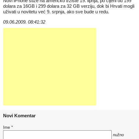
Novi iPhone stiže na američko tržište 19. lipnja, po cijeni od 199
dolara za 16GB i 299 dolara za 32 GB verziju, dok bi Hrvati mogli
uživati u novitetu već 9. srpnja, ako sve bude u redu.
09.06.2009. 08:41:32
Novi Komentar
Ime
*
nužno