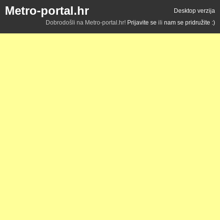
Metro-portal.hr
Desktop verzija
Dobrodošli na Metro-portal.hr!
Prijavite se
ili
nam se pridružite :)