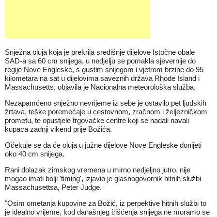
Snježna oluja koja je prekrila središnje dijelove Istočne obale
SAD-a sa 60 cm snijega, u nedjelju se pomakla sjevernije do
regije Nove Engleske, s gustim snijegom i vjetrom brzine do 95
kilometara na sat u dijelovima saveznih država Rhode Island i
Massachusetts, objavila je Nacionalna meteorološka služba.
Nezapamćeno snježno nevrijeme iz sebe je ostavilo pet ljudskih
žrtava, teške poremećaje u cestovnom, zračnom i željezničkom
prometu, te opustjele trgovačke centre koji se nadali navali
kupaca zadnji vikend prije Božića.
Očekuje se da će oluja u južne dijelove Nove Engleske donijeti
oko 40 cm snijega.
Rani dolazak zimskog vremena u mirno nedjeljno jutro, nije
mogao imati bolji 'timing', izjavio je glasnogovornik hitnih službi
Massachusettsa, Peter Judge.
"Osim ometanja kupovine za Božić, iz perpektive hitnih službi to
je idealno vrijeme, kod današnjeg čišćenja snijega ne moramo se