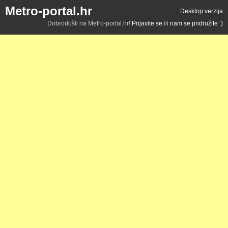
Metro-portal.hr
Desktop verzija
Dobrodošli na Metro-portal.hr!
Prijavite se
ili
nam se pridružite :)