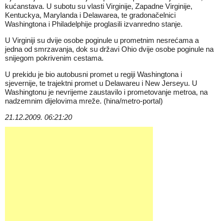
kućanstava. U subotu su vlasti Virginije, Zapadne Virginije,
Kentuckya, Marylanda i Delawarea, te gradonačelnici
Washingtona i Philadelphije proglasili izvanredno stanje.
U Virginiji su dvije osobe poginule u prometnim nesrećama a
jedna od smrzavanja, dok su državi Ohio dvije osobe poginule na
snijegom pokrivenim cestama.
U prekidu je bio autobusni promet u regiji Washingtona i
sjevernije, te trajektni promet u Delawareu i New Jerseyu. U
Washingtonu je nevrijeme zaustavilo i prometovanje metroa, na
nadzemnim dijelovima mreže. (hina/metro-portal)
21.12.2009. 06:21:20