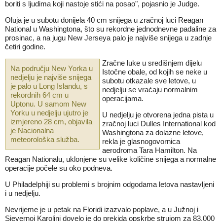
boriti s ljudima koji nastoje stići na posao", pojasnio je Judge.
Oluja je u subotu donijela 40 cm snijega u zračnoj luci Reagan
National u Washingtona, što su rekordne jednodnevne padaline za
prosinac, a na jugu New Jerseya palo je najviše snijega u zadnje
četiri godine.
Zračne luke u središnjem dijelu
Na području New Yorka u
Istočne obale, od kojih se neke u
nedjelju je najviše snijega
subotu otkazale sve letove, u
je palo u Long Islandu, s
nedjelju se vraćaju normalnim
rekordnih 64 cm u
operacijama.
Uptonu. U samom New
Yorku u nedjelju ujutro je
U nedjelju je otvorena jedna pista u
izmjereno 28 cm, objavila
zračnoj luci Dulles International kod
je Nacionalna
Washingtona za dolazne letove,
meteorološka služba.
rekla je glasnogovornica
aerodroma Tara Hamilton. Na
Reagan Nationalu, uklonjene su velike količine snijega a normalne
operacije počele su oko podneva.
U Philadelphiji su problemi s brojnim odgodama letova nastavljeni
i u nedjelju.
Nevrijeme je u petak na Floridi izazvalo poplave, a u Južnoj i
Sjevernoj Karolini dovelo je do prekida opskrbe strujom za 83,000