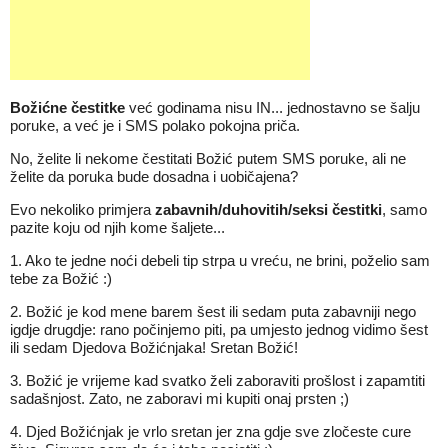
Božićne čestitke
već godinama nisu IN... jednostavno se šalju
poruke, a već je i SMS polako pokojna priča.
No, želite li nekome čestitati Božić putem SMS poruke, ali ne
želite da poruka bude dosadna i uobičajena?
Evo nekoliko primjera
zabavnih/duhovitih/seksi čestitki
, samo
pazite koju od njih kome šaljete...
1. Ako te jedne noći debeli tip strpa u vreću, ne brini, poželio sam
tebe za Božić :)
2. Božić je kod mene barem šest ili sedam puta zabavniji nego
igdje drugdje: rano počinjemo piti, pa umjesto jednog vidimo šest
ili sedam Djedova Božićnjaka! Sretan Božić!
3. Božić je vrijeme kad svatko želi zaboraviti prošlost i zapamtiti
sadašnjost. Zato, ne zaboravi mi kupiti onaj prsten ;)
4. Djed Božićnjak je vrlo sretan jer zna gdje sve zločeste cure