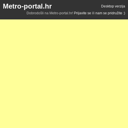
Metro-portal.hr
Desktop verzija
Dobrodošli na Metro-portal.hr!
Prijavite se
ili
nam se pridružite :)