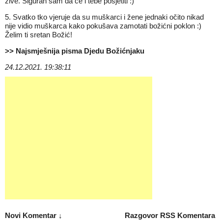
žive. Siguran sam da će i tebe posjetiti :)
5. Svatko tko vjeruje da su muškarci i žene jednaki očito nikad
nije vidio muškarca kako pokušava zamotati božićni poklon :)
Želim ti sretan Božić!
>> Najsmješnija pisma Djedu Božićnjaku
24.12.2021. 19:38:11
Novi Komentar ↓
Razgovor
RSS Komentara