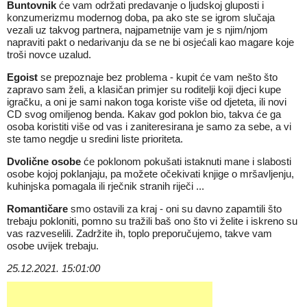
Buntovnik
će vam održati predavanje o ljudskoj gluposti i
konzumerizmu modernog doba, pa ako ste se igrom slučaja
vezali uz takvog partnera, najpametnije vam je s njim/njom
napraviti pakt o nedarivanju da se ne bi osjećali kao magare koje
troši novce uzalud.
Egoist
se prepoznaje bez problema - kupit će vam nešto što
zapravo sam želi, a klasičan primjer su roditelji koji djeci kupe
igračku, a oni je sami nakon toga koriste više od djeteta, ili novi
CD svog omiljenog benda. Kakav god poklon bio, takva će ga
osoba koristiti više od vas i zaniteresirana je samo za sebe, a vi
ste tamo negdje u sredini liste prioriteta.
Dvolične osobe
će poklonom pokušati istaknuti mane i slabosti
osobe kojoj poklanjaju, pa možete očekivati knjige o mršavljenju,
kuhinjska pomagala ili rječnik stranih riječi ...
Romantičare
smo ostavili za kraj - oni su davno zapamtili što
trebaju
pokloniti
, pomno su tražili baš ono što vi želite i iskreno su
vas razveselili. Zadržite ih, toplo preporučujemo, takve vam
osobe uvijek trebaju.
25.12.2021. 15:01:00