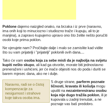
Poklone
dajemo naizgled onako, na brzaka i iz prve (naravno,
ima onih koji to minuciozno i studiozno traže i kupuju, ali to je
manjina), a zapravo kupujemo upravo ono što želite nešto poručiti
osobi koje prima poklon.
Ne vjerujete nam? Pročitajte dalje i malo se zamislite kad vidite
što su vam prijatelji i "prijatelji" poklonili ovih dana....
Tako će vam
osoba koja za sebe misli da je najbolja na svijetu
kupiti nešto skupo
, ali kad ga otvorite, morate biti jednostavno
preneraženi i ushićeni, jer će inače objesiti nos do poda i duriti se
barem mjesec dana, ako ne i dulje.
S druge strane,
parferm poznate
Naravno, radi se o čistoj
ličnosti, kravata ili košulja
mogu
kompenzacije za
uputiti na
nezainteresiranu osobu
nesigurnost i strahove
koja nije dugo tražila
poklon
, ili je
koje takva osoba ima.
kupovala u zadnji trenutak, a ne
poznaje vas baš predobro.