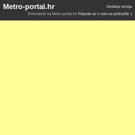
Metro-portal.hr
Desktop verzija
Dobrodošli na Metro-portal.hr!
Prijavite se
ili
nam se pridružite :)