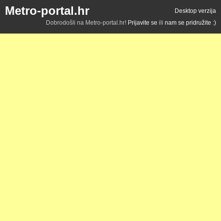
Metro-portal.hr
Desktop verzija
Dobrodošli na Metro-portal.hr!
Prijavite se
ili
nam se pridružite :)