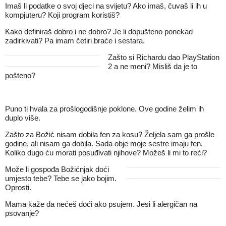
Imaš li podatke o svoj djeci na svijetu? Ako imaš, čuvaš li ih u
kompjuteru? Koji program koristiš?
Kako definiraš dobro i ne dobro? Je li dopušteno ponekad
zadirkivati? Pa imam četiri braće i sestara.
Zašto si Richardu dao PlayStation
2 a ne meni? Misliš da je to
pošteno?
Puno ti hvala za prošlogodišnje poklone. Ove godine želim ih
duplo više.
Zašto za Božić nisam dobila fen za kosu? Željela sam ga prošle
godine, ali nisam ga dobila. Sada obje moje sestre imaju fen.
Koliko dugo ću morati posuđivati njihove? Možeš li mi to reći?
Može li gospođa Božićnjak doći
umjesto tebe? Tebe se jako bojim.
Oprosti.
Mama kaže da nećeš doći ako psujem. Jesi li alergičan na
psovanje?