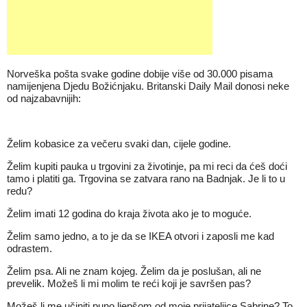
Norveška pošta svake godine dobije više od 30.000 pisama
namijenjena Djedu Božićnjaku. Britanski Daily Mail donosi neke
od najzabavnijih:
Želim kobasice za večeru svaki dan, cijele godine.
Želim kupiti pauka u trgovini za životinje, pa mi reci da ćeš doći
tamo i platiti ga. Trgovina se zatvara rano na Badnjak. Je li to u
redu?
Želim imati 12 godina do kraja života ako je to moguće.
Želim samo jedno, a to je da se IKEA otvori i zaposli me kad
odrastem.
Želim psa. Ali ne znam kojeg. Želim da je poslušan, ali ne
prevelik. Možeš li mi molim te reći koji je savršen pas?
Možeš li me učiniti puno ljepšom od moje prijateljice Sabrine? To