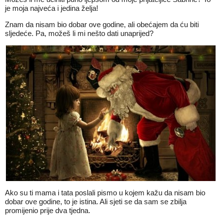
je moja najveća i jedina želja!
Znam da nisam bio dobar ove godine, ali obećajem da ću biti
sljedeće. Pa, možeš li mi nešto dati unaprijed?
Ako su ti mama i tata poslali pismo u kojem kažu da nisam bio
dobar ove godine, to je istina. Ali sjeti se da sam se zbilja
promijenio prije dva tjedna.