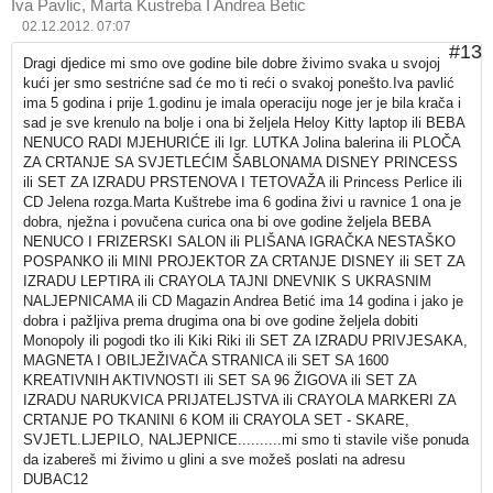
Iva Pavlic, Marta Kustreba I Andrea Betic
02.12.2012. 07:07
#13
Dragi djedice mi smo ove godine bile dobre živimo svaka u svojoj
kući jer smo sestrićne sad će mo ti reći o svakoj ponešto.Iva pavlić
ima 5 godina i prije 1.godinu je imala operaciju noge jer je bila krača i
sad je sve krenulo na bolje i ona bi željela Heloy Kitty laptop ili BEBA
NENUCO RADI MJEHURIĆE ili Igr. LUTKA Jolina balerina ili PLOČA
ZA CRTANJE SA SVJETLEĆIM ŠABLONAMA DISNEY PRINCESS
ili SET ZA IZRADU PRSTENOVA I TETOVAŽA ili Princess Perlice ili
CD Jelena rozga.Marta Kuštrebe ima 6 godina živi u ravnice 1 ona je
dobra, nježna i povučena curica ona bi ove godine željela BEBA
NENUCO I FRIZERSKI SALON ili PLIŠANA IGRAČKA NESTAŠKO
POSPANKO ili MINI PROJEKTOR ZA CRTANJE DISNEY ili SET ZA
IZRADU LEPTIRA ili CRAYOLA TAJNI DNEVNIK S UKRASNIM
NALJEPNICAMA ili CD Magazin Andrea Betić ima 14 godina i jako je
dobra i pažljiva prema drugima ona bi ove godine željela dobiti
Monopoly ili pogodi tko ili Kiki Riki ili SET ZA IZRADU PRIVJESAKA,
MAGNETA I OBILJEŽIVAČA STRANICA ili SET SA 1600
KREATIVNIH AKTIVNOSTI ili SET SA 96 ŽIGOVA ili SET ZA
IZRADU NARUKVICA PRIJATELJSTVA ili CRAYOLA MARKERI ZA
CRTANJE PO TKANINI 6 KOM ili CRAYOLA SET - SKARE,
SVJETL.LJEPILO, NALJEPNICE..........mi smo ti stavile više ponuda
da izabereš mi živimo u glini a sve možeš poslati na adresu
DUBAC12