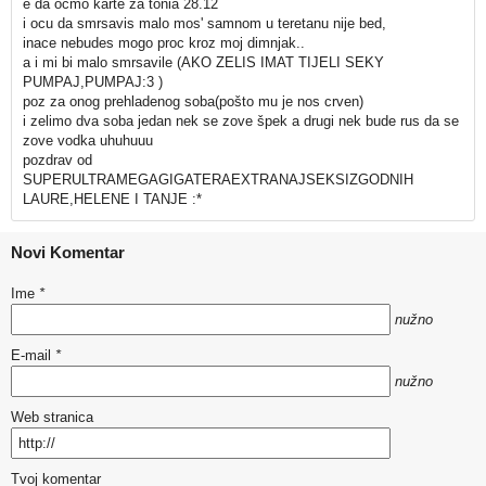
e da ocmo karte za tonia 28.12
i ocu da smrsavis malo mos' samnom u teretanu nije bed,
inace nebudes mogo proc kroz moj dimnjak..
a i mi bi malo smrsavile (AKO ZELIS IMAT TIJELI SEKY
PUMPAJ,PUMPAJ:3 )
poz za onog prehladenog soba(pošto mu je nos crven)
i zelimo dva soba jedan nek se zove špek a drugi nek bude rus da se
zove vodka uhuhuuu
pozdrav od
SUPERULTRAMEGAGIGATERAEXTRANAJSEKSIZGODNIH
LAURE,HELENE I TANJE :*
Novi Komentar
Ime
*
nužno
E-mail
*
nužno
Web stranica
Tvoj komentar