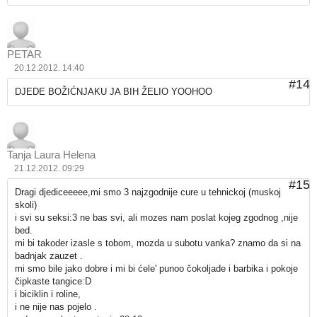
PETAR
20.12.2012. 14:40
#14
DJEDE BOŽIĆNJAKU JA BIH ŽELIO YOOHOO
Tanja Laura Helena
21.12.2012. 09:29
#15
Dragi djediceeeee,mi smo 3 najzgodnije cure u tehnickoj (muskoj
skoli)
i svi su seksi:3 ne bas svi, ali mozes nam poslat kojeg zgodnog ,nije
bed.
mi bi takoder izasle s tobom, mozda u subotu vanka? znamo da si na
badnjak zauzet .
mi smo bile jako dobre i mi bi ćele' punoo čokoljade i barbika i pokoje
čipkaste tangice:D
i biciklin i roline,
i ne nije nas pojelo .