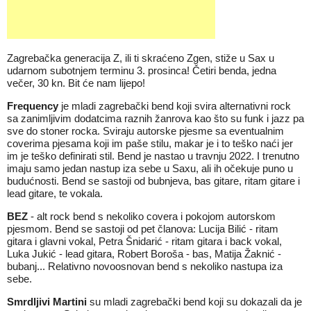
Zagrebačka generacija Z, ili ti skraćeno Zgen, stiže u Sax u
udarnom subotnjem terminu 3. prosinca! Četiri benda, jedna
večer, 30 kn. Bit će nam lijepo!
Frequency
je mladi zagrebački bend koji svira alternativni rock
sa zanimljivim dodatcima raznih žanrova kao što su funk i jazz pa
sve do stoner rocka. Sviraju autorske pjesme sa eventualnim
coverima pjesama koji im paše stilu, makar je i to teško naći jer
im je teško definirati stil. Bend je nastao u travnju 2022. I trenutno
imaju samo jedan nastup iza sebe u Saxu, ali ih očekuje puno u
budućnosti. Bend se sastoji od bubnjeva, bas gitare, ritam gitare i
lead gitare, te vokala.
BEZ
- alt rock bend s nekoliko covera i pokojom autorskom
pjesmom. Bend se sastoji od pet članova: Lucija Bilić - ritam
gitara i glavni vokal, Petra Šnidarić - ritam gitara i back vokal,
Luka Jukić - lead gitara, Robert Boroša - bas, Matija Žaknić -
bubanj... Relativno novoosnovan bend s nekoliko nastupa iza
sebe.
Smrdljivi Martini
su mladi zagrebački bend koji su dokazali da je