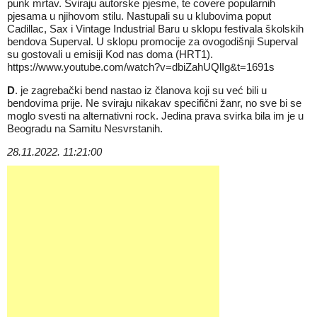
punk mrtav. Sviraju autorske pjesme, te covere popularnih
pjesama u njihovom stilu. Nastupali su u klubovima poput
Cadillac, Sax i Vintage Industrial Baru u sklopu festivala školskih
bendova Superval. U sklopu promocije za ovogodišnji Superval
su gostovali u emisiji Kod nas doma (HRT1).
https://www.youtube.com/watch?v=dbiZahUQlIg&t=1691s
D
. je zagrebački bend nastao iz članova koji su već bili u
bendovima prije. Ne sviraju nikakav specifični žanr, no sve bi se
moglo svesti na alternativni rock. Jedina prava svirka bila im je u
Beogradu na Samitu Nesvrstanih.
28.11.2022. 11:21:00