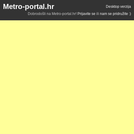
Metro-portal.hr
Desktop verzija
Dobrodošli na Metro-portal.hr!
Prijavite se
ili
nam se pridružite :)