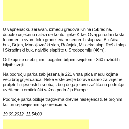
U vapnenačku zaravan, između gradova Knina i Skradina,
duboko usječeno nalazi se korito rijeke Krke. Ovaj prirodni i krški
fenomen u svom toku gradi sedam sedrenih slapova: Bilušića
buk, Brljan, Manojlovački slap, Rošnjak, Miljacka slap, Roški slap
i Skradinski buk, najviše slapište u Sredozemlju (46m).
Odlikuje se osebujnim i bogatim biljnim svijetom - 860 različitih
biljnih svojti.
Na području parka zabilježena je 221 vrsta ptica među kojima
veći broj gnjezdarica. Neke vrste ovdje borave samo za vrijeme
proljetnih i jesenskih seoba, zbog čega je ovo zaštićeno područje
uvršteno u ornitološki važna područja Europe.
Područje parka obiluje tragovima drevne naseljenosti, te brojnim
kulturno-povijesnim spomenicima.
19.09.2012. 11:54:00