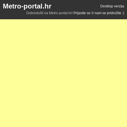
Metro-portal.hr
Desktop verzija
Dobrodošli na Metro-portal.hr!
Prijavite se
ili
nam se pridružite :)