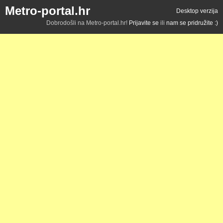
Metro-portal.hr
Desktop verzija
Dobrodošli na Metro-portal.hr!
Prijavite se
ili
nam se pridružite :)