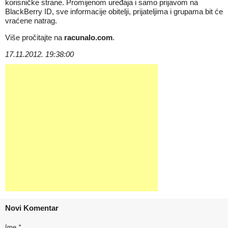
korisničke strane. Promijenom uređaja i samo prijavom na
BlackBerry ID, sve informacije obitelji, prijateljima i grupama bit će
vraćene natrag.
Više pročitajte na
racunalo.com
.
17.11.2012. 19:38:00
Novi Komentar
Ime
*