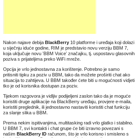
Nakon najave debija
BlackBerry
10 platforme i uređaja koji dolazi
u siječnju iduće godine, RIM je predstavio
novu
verziju BBM 7,
koja uključuje novu 'BBM Voice' značajku, tj. uspostavu glasovnih
poziva s prijateljima preko WiFi mreže.
Opcija je vrlo jednostavna za korištenje. Potrebno je samo
pritisniti tipku za poziv u BBM, tako da možete proširiti chat ako
situacija to zahtijeva. U BBM također ćete biti u mogućnosti vidjeti
tko je od korisnika
dostupan
za poziv.
Tijekom razgovora je vidljiv podijeljeni
zaslon
tako da je moguće
koristiti druge
aplikacije
na BlackBerry uređaju, provjere e-maila,
koristiti preglednik, ili jednostavno nastaviti koristiti chat funkciju
za slanje slika u BBM.
Prema nekim ispitivanjima, multitasking radi vrlo glatko i stabilno.
U BBM 7, svi kontakti i chat grupe će biti izravno povezani s
našim
BlackBerry ID
računom, što je vrlo korisno i smisleno s