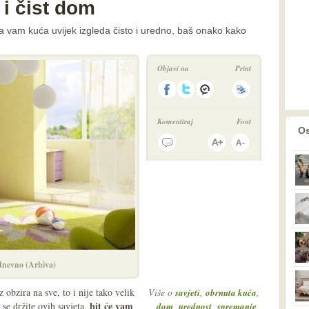
 i čist dom
 vam kuća uvijek izgleda čisto i uredno, baš onako kako
Objavi na
Print
Komentiraj
Font
prethodno
2
Os
 dnevno (Arhiva)
 obzira na sve, to i nije tako velik
Više o
,
,
savjeti
obrnuta kuća
bit će vam
se držite ovih savjeta,
,
,
,
dom
urednost
spremanje