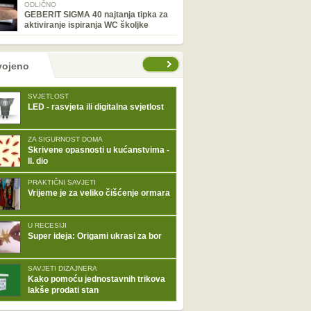
ODLIČNO
GEBERIT SIGMA 40 najtanja tipka za
aktiviranje ispiranja WC školjke
tranice
vojeno
SVJETLOST
LED - rasvjeta ili digitalna svjetlost
ZA SIGURNOST DOMA
Skrivene opasnosti u kućanstvima -
II. dio
PRAKTIČNI SAVJETI
Vrijeme je za veliko čišćenje ormara
U RECESIJI
Super ideja: Origami ukrasi za bor
SAVJETI DIZAJNERA
Kako pomoću jednostavnih trikova
lakše prodati stan