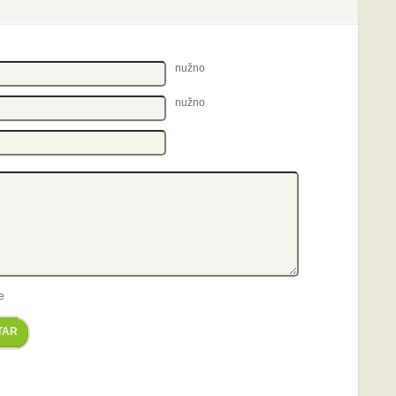
nužno
nužno
e
TAR