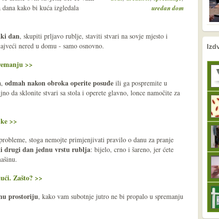
dana kako bi kuća izgledala
uredan dom
aki dan
, skupiti prljavo rublje, staviti stvari na sovje mjesto i
nema prethodne s
sljedeće
u najveći nered u domu - samo osnovno.
Izd
premanju >>
odmah nakon obroka operite posuđe
a,
ili ga pospremite u
no da sklonite stvari sa stola i operete glavno, lonce namočite za
jke >>
e probleme, stoga nemojte primjenjivati pravilo o danu za pranje
ki drugi dan jednu vrstu rublja
: bijelo, crno i šareno, jer ćete
mašinu.
ući. Zašto? >>
nu prostoriju
, kako vam subotnje jutro ne bi propalo u spremanju