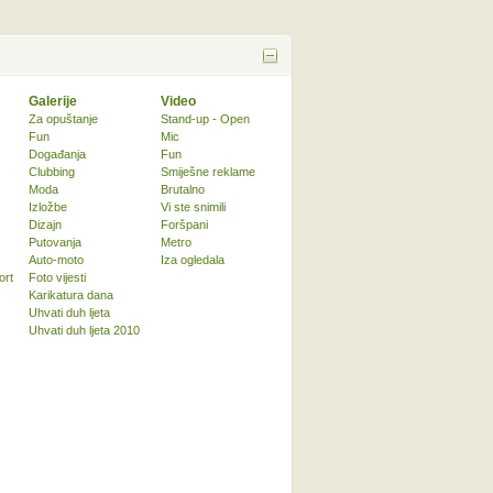
Galerije
Video
Za opuštanje
Stand-up - Open
Fun
Mic
Događanja
Fun
Clubbing
Smiješne reklame
Moda
Brutalno
Izložbe
Vi ste snimili
Dizajn
Foršpani
Putovanja
Metro
Auto-moto
Iza ogledala
ort
Foto vijesti
Karikatura dana
Uhvati duh ljeta
Uhvati duh ljeta 2010