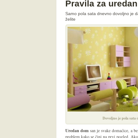
Pravila za uredan
Samo pola sata dnevno dovoljno je da
želite
Dovoljno je pola sata
Uredan dom
san je svake domaćice, a bez
problem kako se čini na prvi pogled. Ako 