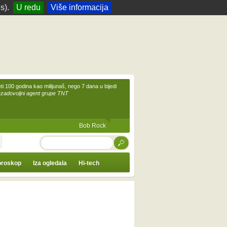
s).
U redu
Više informacija
eti 100 godina kao milijunaš, nego 7 dana u bijedi
ezadovoljni agent grupe TNT
Bob Rock
TRAŽI
roskop
Iza ogledala
Hi-tech