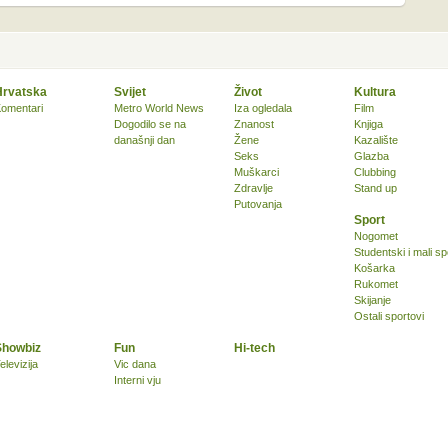
Hrvatska
Svijet
Život
Kultura
omentari
Metro World News
Iza ogledala
Film
Dogodilo se na
Znanost
Knjiga
današnji dan
Žene
Kazalište
Seks
Glazba
Muškarci
Clubbing
Zdravlje
Stand up
Putovanja
Sport
Nogomet
Studentski i mali sp
Košarka
Rukomet
Skijanje
Ostali sportovi
Showbiz
Fun
Hi-tech
elevizija
Vic dana
Interni vju