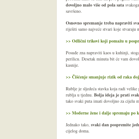
dovoljno malo više od pola sata
svakoga 
savršeno.
Osnovno spremanje treba napraviti sv
riješiti samo najveće stvari koje stvaraj
>> Odlični trikovi koji pomažu u pos
Posuđe zna napraviti kaos u kuhinji, stog
perilicu. Desetak minuta bit će vam dovolj
kasnije.
>> Čišćenje smanjuje rizik od raka do
Rublje je sljedeća stavka koja radi velik
Bolja ideja je prati sva
rublja u tjednu.
tako svaki puta imati dovoljno za cijelu 
>> Moderne žene i dalje spremaju po k
svaki dan pospremite jed
Jednako tako,
cijelog doma.