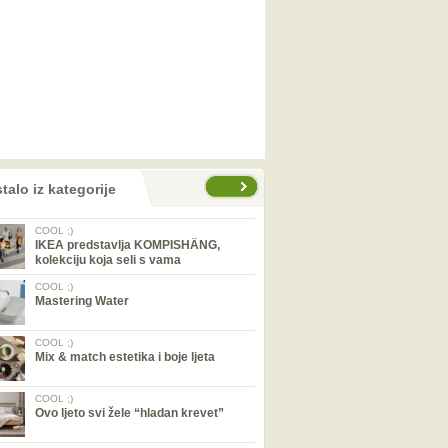
talo iz kategorije
COOL ;)
IKEA predstavlja KOMPISHÄNG,
kolekciju koja seli s vama
COOL ;)
Mastering Water
COOL ;)
Mix & match estetika i boje ljeta
COOL ;)
Ovo ljeto svi žele “hladan krevet”