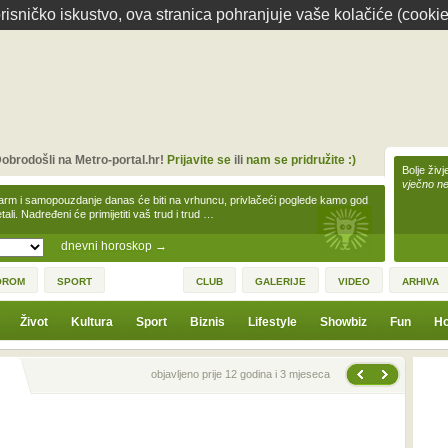
isničko iskustvo, ova stranica pohranjuje vaše kolačiće (cookie
obrodošli na Metro-portal.hr!
Prijavite se
ili
nam se pridružite :)
Bolje živj
vječno n
arm i samopouzdanje danas će biti na vrhuncu, privlačeći poglede kamo god
tali. Nadređeni će primijetiti vaš trud i trud …
dnevni horoskop
→
OROM
SPORT
CLUB
GALERIJE
VIDEO
ARHIVA
Život
Kultura
Sport
Biznis
Lifestyle
Showbiz
Fun
Ho
Sljedeća vijest
Prethodna vijest
objavljeno prije 12 godina i 3 mjeseca