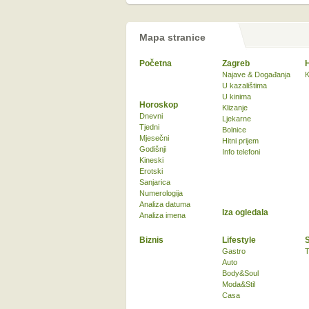
Mapa stranice
Početna
Zagreb
Najave & Događanja
K
U kazalištima
U kinima
Horoskop
Klizanje
Dnevni
Ljekarne
Tjedni
Bolnice
Mjesečni
Hitni prijem
Godišnji
Info telefoni
Kineski
Erotski
Sanjarica
Numerologija
Analiza datuma
Iza ogledala
Analiza imena
Biznis
Lifestyle
Gastro
T
Auto
Body&Soul
Moda&Stil
Casa