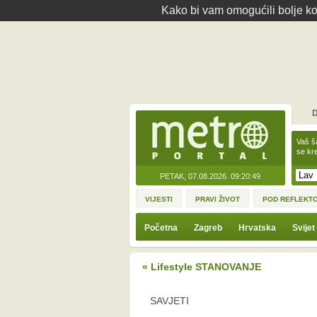
Kako bi vam omogućili bolje kor
D
Vaš š
se kre
PETAK, 07.08.2026.
09:20:49
VIJESTI
PRAVI ŽIVOT
POD REFLEKT
Početna
Zagreb
Hrvatska
Svijet
« Lifestyle STANOVANJE
SAVJETI