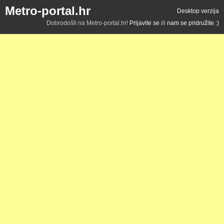
Metro-portal.hr
Desktop verzija
Dobrodošli na Metro-portal.hr!
Prijavite se
ili
nam se pridružite :)