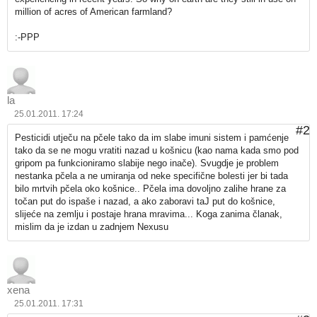
million of acres of American farmland?
:-PPP
la
25.01.2011. 17:24
#2
Pesticidi utječu na pčele tako da im slabe imuni sistem i pamćenje
tako da se ne mogu vratiti nazad u košnicu (kao nama kada smo pod
gripom pa funkcioniramo slabije nego inače). Svugdje je problem
nestanka pčela a ne umiranja od neke specifične bolesti jer bi tada
bilo mrtvih pčela oko košnice.. Pčela ima dovoljno zalihe hrane za
točan put do ispaše i nazad, a ako zaboravi taJ put do košnice,
slijeće na zemlju i postaje hrana mravima... Koga zanima članak,
mislim da je izdan u zadnjem Nexusu
xena
25.01.2011. 17:31