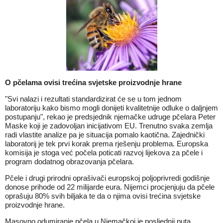
O pčelama ovisi trećina svjetske proizvodnje hrane
"Svi nalazi i rezultati standardizirat će se u tom jednom
laboratoriju kako bismo mogli donijeti kvalitetnije odluke o daljnjem
postupanju", rekao je predsjednik njemačke udruge pčelara Peter
Maske koji je zadovoljan inicijativom EU. Trenutno svaka zemlja
radi vlastite analize pa je situacija pomalo kaotična. Zajednički
laboratorij je tek prvi korak prema rješenju problema. Europska
komisija je stoga već počela poticati razvoj lijekova za pčele i
program dodatnog obrazovanja pčelara.
Pčele i drugi prirodni oprašivači europskoj poljoprivredi godišnje
donose prihode od 22 milijarde eura. Nijemci procjenjuju da pčele
oprašuju 80% svih biljaka te da o njima ovisi trećina svjetske
proizvodnje hrane.
Masovno odumiranje pčela u Njemačkoj je posljednji puta