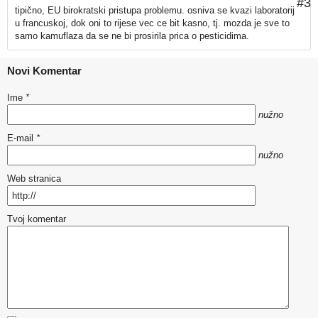
#3
tipično, EU birokratski pristupa problemu. osniva se kvazi laboratorij
u francuskoj, dok oni to rijese vec ce bit kasno, tj. mozda je sve to
samo kamuflaza da se ne bi prosirila prica o pesticidima.
Novi Komentar
Ime
*
nužno
E-mail
*
nužno
Web stranica
Tvoj komentar