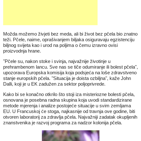
Možda možemo živjeti bez meda, ali bi život bez pčela bio znatno
teži. Pčele, naime, oprašivanjem biljaka osiguravaju egzistenciju
biljnog svijeta kao i urod na poljima o čemu izravno ovisi
proizvodnja hrane.
"Pčele su, nakon stoke i svinja, najvažnije životinje u
prehrambenom lancu. Sve nas se tiče odumiranje ili bolest pčela",
upozorava Europska komisija koja podsjeća na loše zdravstveno
stanje europskih pčela. "Situacija je doista ozbiljna", kaže John
Dalli, koji je u EK zadužen za sektor poljoprivrede.
Kako bi se konačno otkrilo što stoji iza misteriozne bolesti pčela,
osnovana je posebna radna skupina koja uvodi standardizirane
metode mjerenja i analize postojeće situacije u svim zemljama
EU. U Francuskoj će stoga, najkasnije od travnja ove godine, biti
otvoren laboratorij za zdravlja pčela. Najvažniji zadatak okupljenih
znanstvenika je razvoj programa za nadzor kolonija pčela.