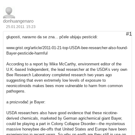
donhuangenaro
25.01.2011. 15:23
#1
gluposti, naravno da se zna... pčele ubijaju pesticidi:
www.grist.org/article/2011-01-21-top-USDA-bee-researcher-also-found-
Bayer-pesticide-harmful
According to a report by Mike McCarthy, environment editor of the
U.K.-based Independent, the lead researcher at the USDA’s very own
Bee Research Laboratory completed research two years ago
suggesting that even extremely low levels of exposure to
neonicotinoids makes bees more vulnerable to harm from common
pathogens.
a proizvođač je Bayer:
USDA researchers also have good evidence that these nicotine-
derived chemicals, marketed by German agrichemical giant Bayer,
could be playing a part in Colony Collapse Disorder—the mysterious
massive honeybee die-offs that United States and Europe have been
experiencing in recent years. So why on earth are they still in use on