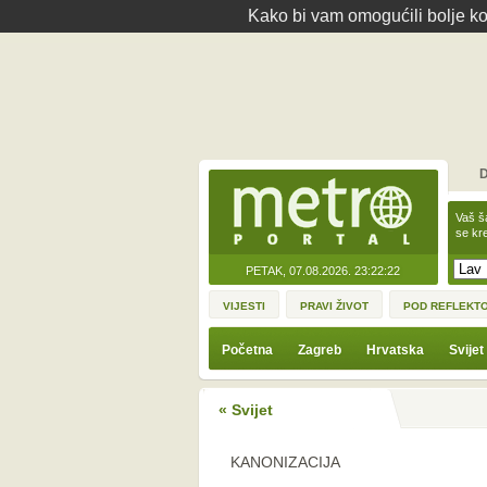
Kako bi vam omogućili bolje kor
D
Vaš š
se kre
PETAK, 07.08.2026.
23:22:22
VIJESTI
PRAVI ŽIVOT
POD REFLEKT
Početna
Zagreb
Hrvatska
Svijet
« Svijet
KANONIZACIJA