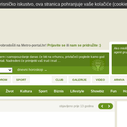
isničko iskustvo, ova stranica pohranjuje vaše kolačiće (cookie
obrodošli na Metro-portal.hr!
Prijavite se
ili
nam se pridružite :)
Ako misliš
agent gr
arm i samopouzdanje danas će biti na vrhuncu, privlačeći poglede kamo god
tali. Nadređeni će primijetiti vaš trud i trud …
dnevni horoskop
→
OROM
SPORT
CLUB
GALERIJE
VIDEO
ARHIVA
Život
Kultura
Sport
Biznis
Lifestyle
Showbiz
Fun
Ho
Sljedeća vijest
Prethodna vijest
objavljeno prije 13 godina