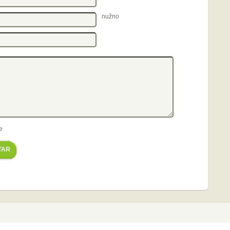
nužno
e
TAR