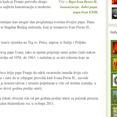
ja kada je Franjo potvrdio drugo
Više o
,
Papa Ivan Pavao II.
 za najbržu kanonizaciju u moderno
,
,
kanonizacija
dobri papa
papa Ivan XXIII.
spominjao kao moguć dan proglašenja svetima dvojice papa. Dana
 se blagdan Božjeg milosrđa, koji je ustanovio Ivan Pavao II.,
nema prethodne s
sljedeće
Izd
tisuća vjernika na Trg sv. Petra, napose iz Italije i Poljske.
brog pape Ivana, iako se njemu pripisuje samo jedno čudo nakon
stolju od 1958. do 1963. i zaslužan je za niz reforma koje su
žava želju pape Franje da održi ravnotežu između dviju vrlo
e se i zato da se izbjegne prevelik kult Ivana Pavla II., navode
 je konzervativac i izrazito popularan u više od stotinu zemalja, a
o devet godina poslije smrti.
 čekati obvezni rok od pet godina poslije smrti za početak procesa
oglašen blaženikom već u svibnju 2011.