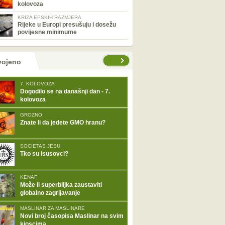
kolovoza
KRIZA EPSKIH RAZMJERA
Rijeke u Europi presušuju i dosežu
povijesne minimume
tranice
vojeno
7. KOLOVOZA
Dogodilo se na današnji dan - 7.
kolovoza
GROZNO
Znate li da jedete GMO hranu?
SOCIETAS JESU
Tko su isusovci?
KENAF
Može li superbiljka zaustaviti
globalno zagrijavanje
MASLINAR ZA MASLINARE
Novi broj časopisa Maslinar na svim
kioscima