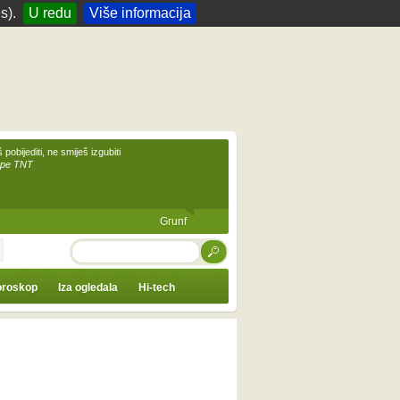
s).
U redu
Više informacija
 pobijediti, ne smiješ izgubiti
upe TNT
Grunf
TRAŽI
roskop
Iza ogledala
Hi-tech