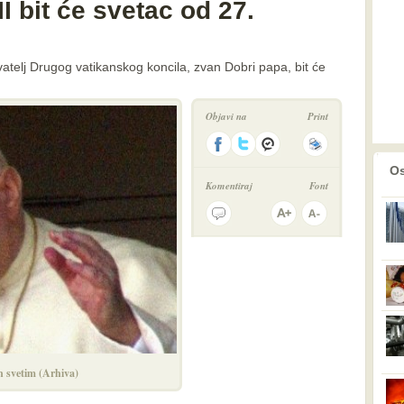
I bit će svetac od 27.
ivatelj Drugog vatikanskog koncila, zvan Dobri papa, bit će
Objavi na
Print
prethodno
2
Os
Komentiraj
Font
en svetim (Arhiva)