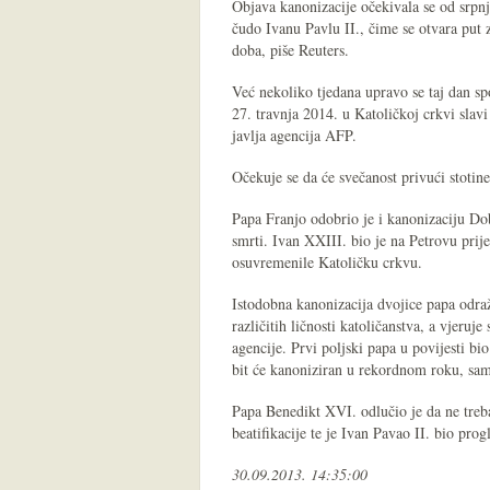
Objava kanonizacije očekivala se od srpn
čudo Ivanu Pavlu II., čime se otvara put
doba, piše Reuters.
Već nekoliko tjedana upravo se taj dan 
27. travnja 2014. u Katoličkoj crkvi slavi
javlja agencija AFP.
Očekuje se da će svečanost privući stotine 
Papa Franjo odobrio je i kanonizaciju Do
smrti. Ivan XXIII. bio je na Petrovu prije
osuvremenile Katoličku crkvu.
Istodobna kanonizacija dvojice papa odra
različitih ličnosti katoličanstva, a vjeruj
agencije. Prvi poljski papa u povijesti bio
bit će kanoniziran u rekordnom roku, sam
Papa Benedikt XVI. odlučio je da ne treba
beatifikacije te je Ivan Pavao II. bio pr
30.09.2013. 14:35:00