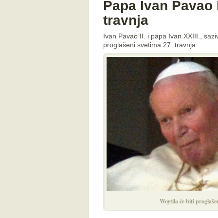
Papa Ivan Pavao I
travnja
Ivan Pavao II. i papa Ivan XXIII., saz
proglašeni svetima 27. travnja
Woytila će biti proglaš