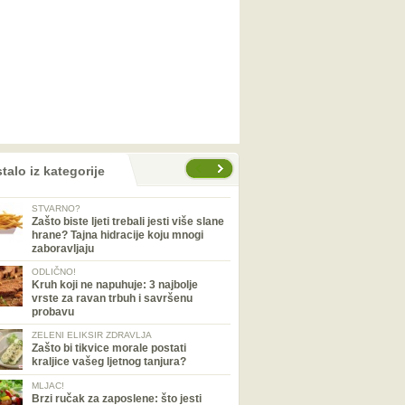
talo iz kategorije
STVARNO?
Zašto biste ljeti trebali jesti više slane
hrane? Tajna hidracije koju mnogi
zaboravljaju
ODLIČNO!
Kruh koji ne napuhuje: 3 najbolje
vrste za ravan trbuh i savršenu
probavu
ZELENI ELIKSIR ZDRAVLJA
Zašto bi tikvice morale postati
kraljice vašeg ljetnog tanjura?
MLJAC!
Brzi ručak za zaposlene: što jesti