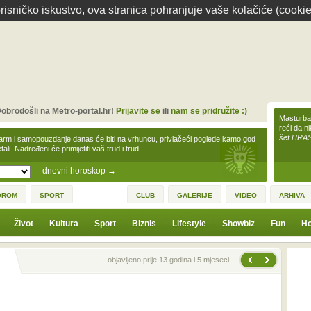
isničko iskustvo, ova stranica pohranjuje vaše kolačiće (cookie
obrodošli na Metro-portal.hr!
Prijavite se
ili
nam se pridružite :)
Masturbac
reći da n
šef HRA
arm i samopouzdanje danas će biti na vrhuncu, privlačeći poglede kamo god
tali. Nadređeni će primijetiti vaš trud i trud …
dnevni horoskop
→
OROM
SPORT
CLUB
GALERIJE
VIDEO
ARHIVA
Život
Kultura
Sport
Biznis
Lifestyle
Showbiz
Fun
Ho
Sljedeća vijest
Prethodna vijest
objavljeno prije 13 godina i 5 mjeseci