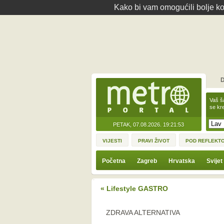
Kako bi vam omogućili bolje kor
D
Vaš š
se kre
PETAK, 07.08.2026.
19:21:53
VIJESTI
PRAVI ŽIVOT
POD REFLEKT
Početna
Zagreb
Hrvatska
Svijet
« Lifestyle GASTRO
ZDRAVA ALTERNATIVA