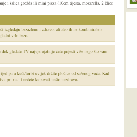
e i šalica grožđa ili mini pizza (10cm tijesta, mozarella, 2 žlice
pići izgledaju bezazleno i zdravo, ali ako ih ne kombinirate s
 gladni vrlo brzo.
e dok gledate TV najvjerojatnije ćete pojesti više nego što vam
rijed pa u kući/torbi uvijek držite pločice od sušenog voća. Kad
ivu pri ruci i nećete kupovati nešto nezdravo.