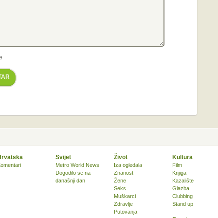
e
TAR
Hrvatska
Svijet
Život
Kultura
omentari
Metro World News
Iza ogledala
Film
Dogodilo se na
Znanost
Knjiga
današnji dan
Žene
Kazalište
Seks
Glazba
Muškarci
Clubbing
Zdravlje
Stand up
Putovanja