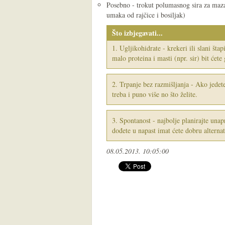
Posebno - trokut polumasnog sira za mazanj
umaka od rajčice i bosiljak)
Što izbjegavati...
1. Ugljikohidrate - krekeri ili slani šta
malo proteina i masti (npr. sir) bit ćete
2. Trpanje bez razmišljanja - Ako jedet
treba i puno više no što želite.
3. Spontanost - najbolje planirajte unap
dođete u napast imat ćete dobru alternat
08.05.2013. 10:05:00