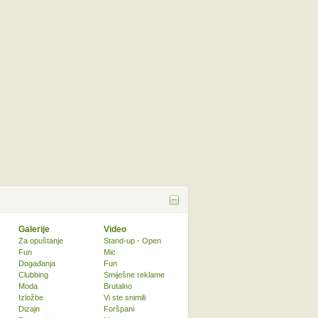
Galerije
Video
Za opuštanje
Stand-up - Open
Fun
Mic
Događanja
Fun
Clubbing
Smiješne reklame
Moda
Brutalno
Izložbe
Vi ste snimili
Dizajn
Foršpani