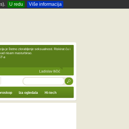
s).
U redu
Više informacija
ija je štetno zlorabljenje seksualnosti. Riskirat ću i
ikad nisam masturbirao.
ST-a
Ladislav Iličić
TRAŽI
roskop
Iza ogledala
Hi-tech