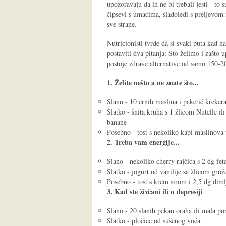
upozoravaju da ih ne bi trebali jesti - to
čipsevi s umacima, sladoledi s preljevom 
sve strane.
Nutricionisti tvrde da si svaki puta ka
postaviti dva pitanja: Što želimo i zašto 
postoje zdrave alternative od samo 150-20
1. Želite nešto a ne znate što...
Slano - 10 crnih maslina i paketić kreker
Slatko - šnita kruha s 1 žlicom Nutelle 
banane
Posebno - tost s nekoliko kapi maslinova 
2. Treba vam energije...
Slano - nekoliko cherry rajčica s 2 dg feta
Slatko - jogurt od vanilije sa žlicom grož
Posebno - tost s krem sirom i 2,5 dg diml
3. Kad ste živčani ili u depresiji
Slano - 20 slanih pekan oraha ili mala po
Slatko - pločice od sušenog voća