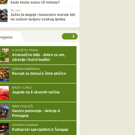
kada imate samo 10 minuta?
MLJAC!
Zašto bi dagnje i kamenice morale biti
na vašem tanjuru svakog tjedna
tranice
vojeno
U SVIJETU TRAVA
Aromatično bilje - dobro za um,
zdravlje i kućni budžet
ZDRAVA ENERGIJA
Recept za domaće žitne pločice
BRZO I LAKO
Jagode na 8 ukusnih načina
RIBA I KOLAČI
Gastro putovanje - delicije iz
Portugala
AZIJSKA KUHINJA
Kulinarski specijaliteti iz Šangaja