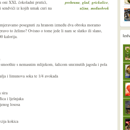
 su oni XXL čokoladni prutići,
,
,
,
prehrana
glad
grickalice
i sendviči iz kojih umak curi na
,
užina
međuobrok
d namjeravamo posegnuti za hranom između dva obroka moramo
upravo to želimo? Ovisno o tome jede li nam se slatko ili slano,
nema prethodne s
sljedeće
Izd
0 kalorija.
a
ili smoothie s nemasnim mlijekom, šalicom smrznutih jagoda i pola
ulja i limunova soka te 1/4 avokada
 sira
đica i lješnjaka
jenog lososa
rcija kokica