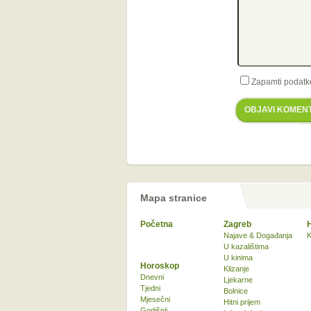
Zapamti podatk
OBJAVI KOMEN
Mapa stranice
Početna
Zagreb
Najave & Događanja
K
U kazalištima
U kinima
Horoskop
Klizanje
Dnevni
Ljekarne
Tjedni
Bolnice
Mjesečni
Hitni prijem
Godišnji