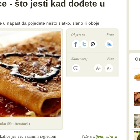
e - što jesti kad dođete u
u napast da pojedete nešto slatko, slano ili oboje
Objavi na
Print
prethodno
2
Komentiraj
Font
Os
zaka (Shutterstock)
ickalice jer već i samim izgledom
Više o
,
dijeta
zdrava