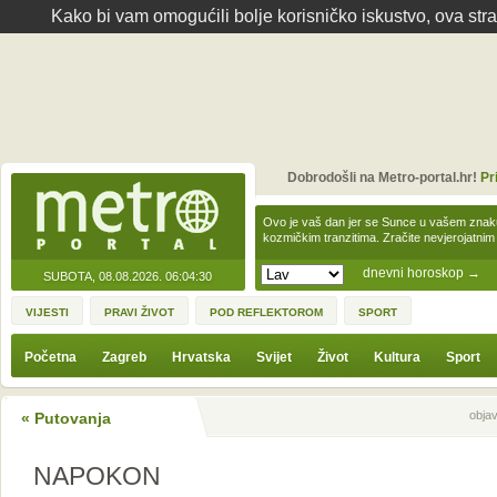
Kako bi vam omogućili bolje korisničko iskustvo, ova str
Dobrodošli na Metro-portal.hr!
Pr
Ovo je vaš dan jer se Sunce u vašem zna
kozmičkim tranzitima. Zračite nevjerojat
dnevni horoskop
→
SUBOTA, 08.08.2026.
06:04:30
VIJESTI
PRAVI ŽIVOT
POD REFLEKTOROM
SPORT
Početna
Zagreb
Hrvatska
Svijet
Život
Kultura
Sport
Sljedeća vijest
Prethodna vijes
objav
« Putovanja
NAPOKON