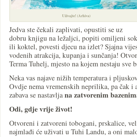
Uživajte! (Arhiva)
Jedva ste čekali zaplivati, opustiti se uz
dobru knjigu na ležaljci, popiti omiljeni so
ili koktel, povesti djecu na izlet? Sjajna vijes
vodenih atrakcija, kupanja i sunčanja! Otvo
Terma Tuhelj, mjesto na kojem nestaju sve b
Neka vas najave nižih temperatura i pljusko
Ovdje nema vremenskih neprilika, pa čak i 
na zatvorenim bazenim
zabava se nastavlja
Odi, gdje vrije život!
Otvoreni i zatvoreni tobogani, prskalice, vel
najmlađi će uživati u Tuhi Landu, a oni malo