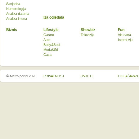
Sanjarica
Numerologija
Analiza datuma
Iza ogledala
Analiza imena
Biznis
Lifestyle
Showbiz
Fun
Gastro
Televizija
Vic dana
Auto
Interni vju
Body&Soul
Moda&Stil
Casa
©
Metro portal 2026
PRIVATNOST
UVJETI
OGLAŠAVAN