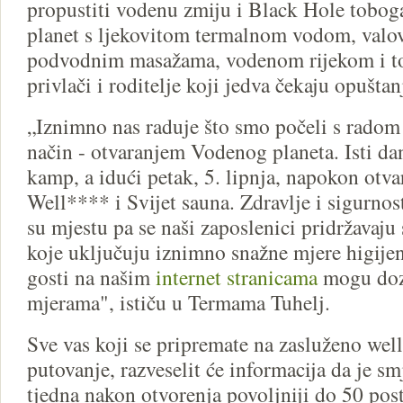
propustiti vodenu zmiju i Black Hole tobo
planet s ljekovitom termalnom vodom, valov
podvodnim masažama, vodenom rijekom i t
privlači i roditelje koji jedva čekaju opušta
„Iznimno nas raduje što smo počeli s radom 
način - otvaranjem Vodenog planeta. Isti dan
kamp, a idući petak, 5. lipnja, napokon otv
Well**** i Svijet sauna. Zdravlje i sigurnos
su mjestu pa se naši zaposlenici pridržavaju
koje uključuju iznimno snažne mjere higijene
gosti na našim
internet stranicama
mogu dozn
mjerama", ističu u Termama Tuhelj.
Sve vas koji se pripremate na zasluženo wel
putovanje, razveselit će informacija da je smj
tjedna nakon otvorenja povoljniji do 50 pos