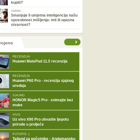
kupiti?
HMMM...
Smanjuje li umjetna inteligencija našu
sposobnost mišljenja: mit ili opasna
stvarnost?
tranice
vojeno
RECENZIJA
Huawei MatePad 11.5 recenzija
RECENZIJA
Huawei P60 Pro - recenzija sjajnog
uređaja
SJAJNO
HONOR Magic5 Pro - snimajte bez
muke
VIVO
Uz vivo X90 Pro uhvatite ljepotu
prirode u proljeće
PUTOPIS :)
Tajland za početnike - Andamansko