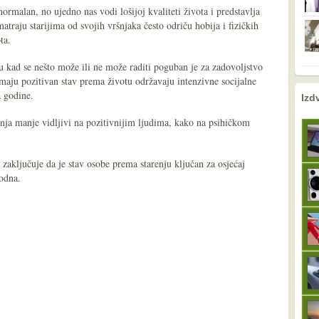
normalan, no ujedno nas vodi lošijoj kvaliteti života i predstavlja
smatraju starijima od svojih vršnjaka često odriču hobija i fizičkih
ta.
 kad se nešto može ili ne može raditi poguban je za zadovoljstvo
imaju pozitivan stav prema životu održavaju intenzivne socijalne
nema prethodne s
sljedeće
a godine.
Izd
nja manje vidljivi na pozitivnijim ljudima, kako na psihičkom
 zaključuje da je stav osobe prema starenju ključan za osjećaj
rodna.