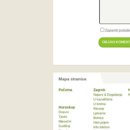
Zapamti podatk
OBJAVI KOMEN
Mapa stranice
Početna
Zagreb
Najave & Događanja
K
U kazalištima
U kinima
Horoskop
Klizanje
Dnevni
Ljekarne
Tjedni
Bolnice
Mjesečni
Hitni prijem
Godišnji
Info telefoni