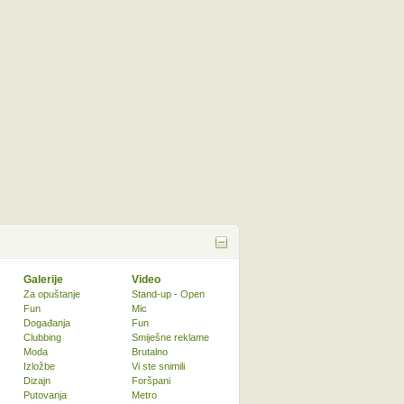
Galerije
Video
Za opuštanje
Stand-up - Open
Fun
Mic
Događanja
Fun
Clubbing
Smiješne reklame
Moda
Brutalno
Izložbe
Vi ste snimili
Dizajn
Foršpani
Putovanja
Metro