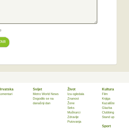
e
TAR
Hrvatska
Svijet
Život
Kultura
omentari
Metro World News
Iza ogledala
Film
Dogodilo se na
Znanost
Knjiga
današnji dan
Žene
Kazalište
Seks
Glazba
Muškarci
Clubbing
Zdravlje
Stand up
Putovanja
Sport