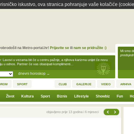
isničko iskustvo, ova stranica pohranjuje vaše kolačiće (cookie
obrodošli na Metro-portal.hr!
Prijavite se
ili
nam se pridružite :)
Mi smo dr
predsjedn
v: Lavovi u vezama bit će u centru pažnje, a njihova karizma unijet će novu
iju u odnos. Partner će vas obasipati komplimenti…
dnevni horoskop
→
OROM
SPORT
CLUB
GALERIJE
VIDEO
ARHIVA
Život
Kultura
Sport
Biznis
Lifestyle
Showbiz
Fun
Ho
Sljedeća vijest
Prethodna vijest
objavljeno prije 13 godina i 6 mjeseci