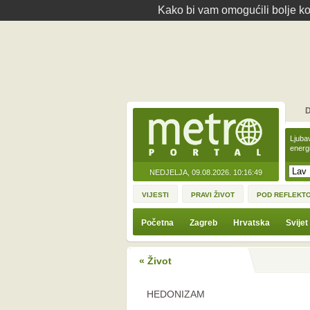
Kako bi vam omogućili bolje kor
D
Ljuba
energ
NEDJELJA, 09.08.2026.
10:16:49
VIJESTI
PRAVI ŽIVOT
POD REFLEKT
Početna
Zagreb
Hrvatska
Svijet
« Život
HEDONIZAM