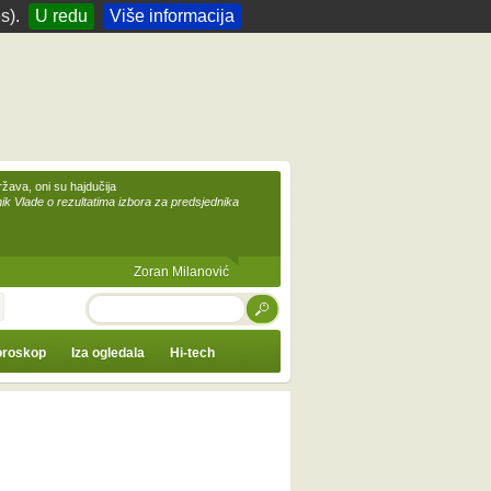
s).
U redu
Više informacija
žava, oni su hajdučija
ik Vlade o rezultatima izbora za predsjednika
Zoran Milanović
TRAŽI
roskop
Iza ogledala
Hi-tech