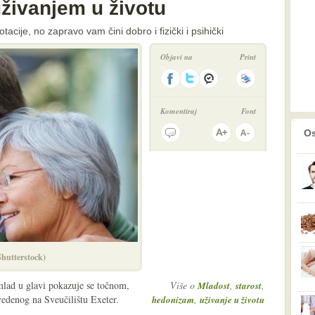
živanjem u životu
ije, no zapravo vam čini dobro i fizički i psihički
Objavi na
Print
Komentiraj
Font
prethodno
2
Os
Shutterstock)
mlad u glavi pokazuje se točnom,
Više o
,
,
Mladost
starost
vedenog na Sveučilištu Exeter.
,
hedonizam
uživanje u životu