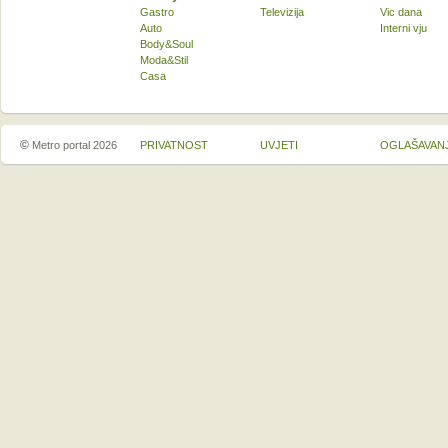
Gastro
Televizija
Vic dana
Auto
Interni vju
Body&Soul
Moda&Stil
Casa
©
Metro portal 2026
PRIVATNOST
UVJETI
OGLAŠAVAN