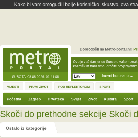
Kako bi vam omogućili bolje korisničko iskustvo, ova str
Dobrodošli na Metro-portal.hr!
Pr
Ovo je vaš dan jer se Sunce u vašem zna
kozmičkim tranzitima. Zračite nevjerojat
dnevni horoskop
→
SUBOTA, 08.08.2026.
01:41:08
VIJESTI
PRAVI ŽIVOT
POD REFLEKTOROM
SPORT
Početna
Zagreb
Hrvatska
Svijet
Život
Kultura
Sport
Skoči do prethodne sekcije
Skoči d
Ostalo iz kategorije