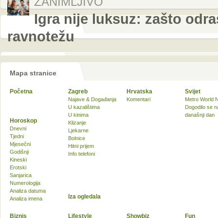
ZANIMLJIVO
Igra nije luksuz: zašto odr
ravnotežu
Mapa stranice
Početna
Zagreb
Hrvatska
Svijet
Najave & Događanja
Komentari
Metro World 
U kazalištima
Dogodilo se n
U kinima
današnji dan
Horoskop
Klizanje
Dnevni
Ljekarne
Tjedni
Bolnice
Mjesečni
Hitni prijem
Godišnji
Info telefoni
Kineski
Erotski
Sanjarica
Numerologija
Analiza datuma
Iza ogledala
Analiza imena
Biznis
Lifestyle
Showbiz
Fun