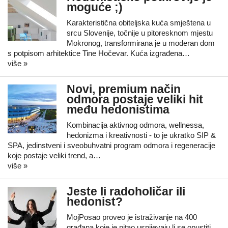
moguće ;)
Karakteristična obiteljska kuća smještena u
srcu Slovenije, točnije u pitoresknom mjestu
Mokronog, transformirana je u moderan dom
s potpisom arhitektice Tine Hočevar. Kuća izgrađena…
više »
Novi, premium način
odmora postaje veliki hit
među hedonistima
Kombinacija aktivnog odmora, wellnessa,
hedonizma i kreativnosti - to je ukratko SIP &
SPA, jedinstveni i sveobuhvatni program odmora i regeneracije
koje postaje veliki trend, a…
više »
Jeste li radoholičar ili
hedonist?
MojPosao proveo je istraživanje na 400
građana koje je pitao uspijevaju li se opustiti