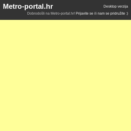
Metro-portal.hr
Desktop verzija
Dobrodošli na Metro-portal.hr!
Prijavite se
ili
nam se pridružite :)