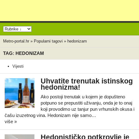
Metro-portal.hr
»
Popularni tagovi
»
hedonizam
TAG: HEDONIZAM
Vijesti
Uhvatite trenutak istinskog
hedonizma!
Ako postoji trenutak u kojem je dopušteno
potpuno se prepustiti uživanju, onda je to onaj
koji provodimo uz tanjur pun vrhunskih okusa i
čašu izuzetnog vina. Hedonizam nije samo…
više »
Hedonističko potkrovlje je