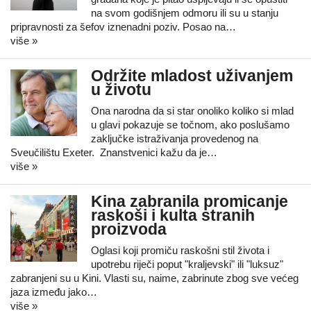
na svom godišnjem odmoru ili su u stanju
pripravnosti za šefov iznenadni poziv. Posao na…
više »
Održite mladost uživanjem
u životu
Ona narodna da si star onoliko koliko si mlad
u glavi pokazuje se točnom, ako poslušamo
zaključke istraživanja provedenog na
Sveučilištu Exeter. Znanstvenici kažu da je…
više »
Kina zabranila promicanje
raskoši i kulta stranih
proizvoda
Oglasi koji promiču raskošni stil života i
upotrebu riječi poput "kraljevski" ili "luksuz"
zabranjeni su u Kini. Vlasti su, naime, zabrinute zbog sve većeg
jaza između jako…
više »