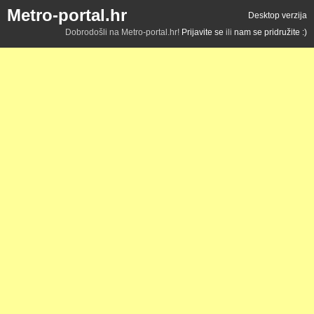
Metro-portal.hr
Desktop verzija
Dobrodošli na Metro-portal.hr!
Prijavite se
ili
nam se pridružite :)