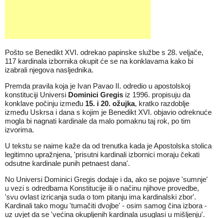
Pošto se Benedikt XVI. odrekao papinske službe s 28. veljače,
117 kardinala izbornika okupit će se na konklavama kako bi
izabrali njegova nasljednika.
Premda pravila koja je Ivan Pavao II. odredio u apostolskoj
konstituciji Universi
Dominici Gregis
iz 1996. propisuju da
konklave počinju između
15. i 20. ožujka
, kratko razdoblje
između Uskrsa i dana s kojim je Benedikt XVI. objavio odreknuće
mogla bi nagnati kardinale da malo pomaknu taj rok, po tim
izvorima.
U tekstu se naime kaže da od trenutka kada je Apostolska stolica
legitimno upražnjena, 'prisutni kardinali izbornici moraju čekati
odsutne kardinale punih petnaest dana'.
No Universi Dominici Gregis dodaje i da, ako se pojave 'sumnje'
u vezi s odredbama Konstitucije ili o načinu njihove provedbe,
'svu ovlast izricanja suda o tom pitanju ima kardinalski zbor'.
Kardinali tako mogu 'tumačiti dvojbe' - osim samog čina izbora -
uz uvjet da se 'većina okupljenih kardinala usuglasi u mišljenju'.