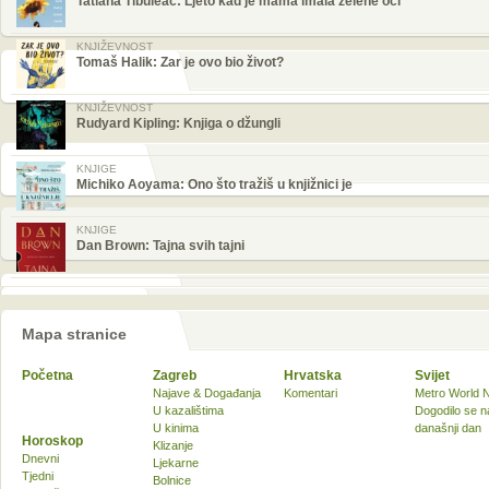
Tatiana Tibuleac: Ljeto kad je mama imala zelene oči
KNJIŽEVNOST
Tomaš Halik: Zar je ovo bio život?
KNJIŽEVNOST
Rudyard Kipling: Knjiga o džungli
KNJIGE
Michiko Aoyama: Ono što tražiš u knjižnici je
KNJIGE
Dan Brown: Tajna svih tajni
Mapa stranice
Početna
Zagreb
Hrvatska
Svijet
Najave & Događanja
Komentari
Metro World 
U kazalištima
Dogodilo se n
U kinima
današnji dan
Horoskop
Klizanje
Dnevni
Ljekarne
Tjedni
Bolnice