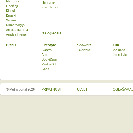
Mjesečni
Hitni prijem
Godišnji
Info telefoni
Kineski
Erotski
Sanjarica
Numerologija
Analiza datuma
Iza ogledala
Analiza imena
Biznis
Lifestyle
Showbiz
Fun
Gastro
Televizija
Vic dana
Auto
Interni vju
Body&Soul
Moda&Stil
Casa
©
Metro portal 2026
PRIVATNOST
UVJETI
OGLAŠAVAN