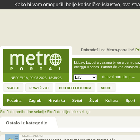
Kako bi vam omogućili bolje korisničko iskustvo, ova str
Dobrodošli na Metro-portal.hr!
Pr
Ljubav: Lavovi u vezama bit će u centru paž
energiju u odnos. Partner će vas obasipati
dnevni horoskop
→
NEDJELJA, 09.08.2026.
18:39:25
VIJESTI
PRAVI ŽIVOT
POD REFLEKTOROM
SPORT
Početna
Zagreb
Hrvatska
Svijet
Život
Kultura
Sport
Skoči do prethodne sekcije
Skoči do slijedeće sekcije
Ostalo iz kategorije
KNJIŽEVNOST