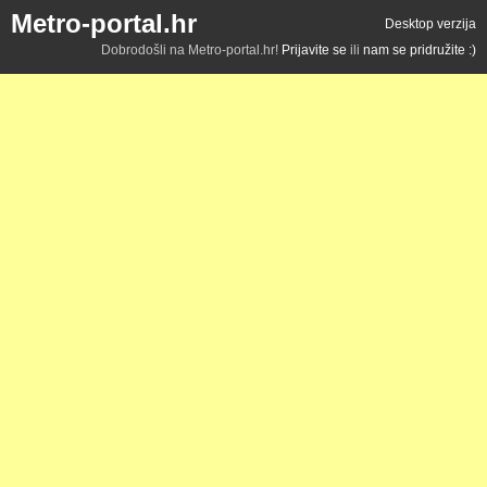
Metro-portal.hr
Desktop verzija
Dobrodošli na Metro-portal.hr!
Prijavite se
ili
nam se pridružite :)