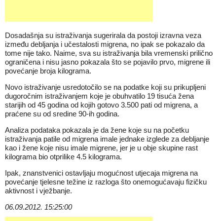
Dosadašnja su istraživanja sugerirala da postoji izravna veza
između debljanja i učestalosti migrena, no ipak se pokazalo da
tome nije tako. Naime, sva su istraživanja bila vremenski prilično
ograničena i nisu jasno pokazala što se pojavilo prvo, migrene ili
povećanje broja kilograma.
Novo istraživanje usredotočilo se na podatke koji su prikupljeni
dugoročnim istraživanjem koje je obuhvatilo 19 tisuća žena
starijih od 45 godina od kojih gotovo 3.500 pati od migrena, a
praćene su od sredine 90-ih godina.
Analiza podataka pokazala je da žene koje su na početku
istraživanja patile od migrena imale jednake izglede za debljanje
kao i žene koje nisu imale migrene, jer je u obje skupine rast
kilograma bio otprilike 4.5 kilograma.
Ipak, znanstvenici ostavljaju mogućnost utjecaja migrena na
povećanje tjelesne težine iz razloga što onemogućavaju fizičku
aktivnost i vježbanje.
06.09.2012. 15:25:00