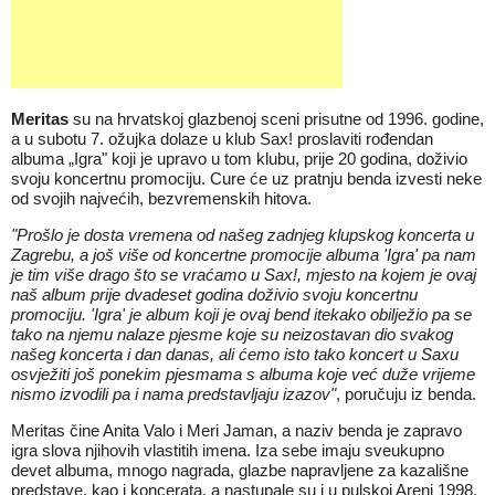
Meritas
su na hrvatskoj glazbenoj sceni prisutne od 1996. godine,
a u subotu 7. ožujka dolaze u klub Sax! proslaviti rođendan
albuma „Igra" koji je upravo u tom klubu, prije 20 godina, doživio
svoju koncertnu promociju. Cure će uz pratnju benda izvesti neke
od svojih najvećih, bezvremenskih hitova.
"Prošlo je dosta vremena od našeg zadnjeg klupskog koncerta u
Zagrebu, a još više od koncertne promocije albuma 'Igra' pa nam
je tim više drago što se vraćamo u Sax!, mjesto na kojem je ovaj
naš album prije dvadeset godina doživio svoju koncertnu
promociju. 'Igra' je album koji je ovaj bend itekako obilježio pa se
tako na njemu nalaze pjesme koje su neizostavan dio svakog
našeg koncerta i dan danas, ali ćemo isto tako koncert u Saxu
osvježiti još ponekim pjesmama s albuma koje već duže vrijeme
nismo izvodili pa i nama predstavljaju izazov"
, poručuju iz benda.
Meritas čine Anita Valo i Meri Jaman, a naziv benda je zapravo
igra slova njihovih vlastitih imena. Iza sebe imaju sveukupno
devet albuma, mnogo nagrada, glazbe napravljene za kazališne
predstave, kao i koncerata, a nastupale su i u pulskoj Areni 1998.