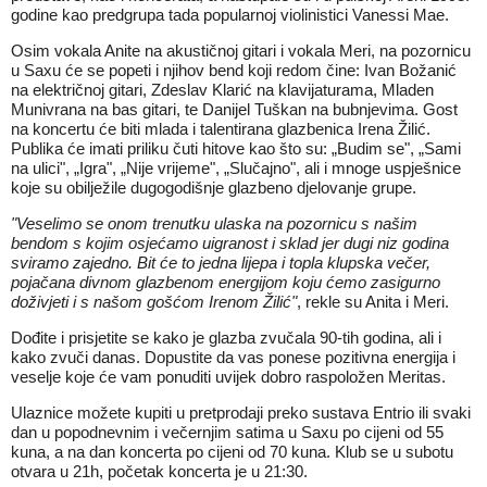
godine kao predgrupa tada popularnoj violinistici Vanessi Mae.
Osim vokala Anite na akustičnoj gitari i vokala Meri, na pozornicu
u Saxu će se popeti i njihov bend koji redom čine: Ivan Božanić
na električnoj gitari, Zdeslav Klarić na klavijaturama, Mladen
Munivrana na bas gitari, te Danijel Tuškan na bubnjevima. Gost
na koncertu će biti mlada i talentirana glazbenica Irena Žilić.
Publika će imati priliku čuti hitove kao što su: „Budim se", „Sami
na ulici", „Igra", „Nije vrijeme", „Slučajno", ali i mnoge uspješnice
koje su obilježile dugogodišnje glazbeno djelovanje grupe.
"Veselimo se onom trenutku ulaska na pozornicu s našim
bendom s kojim osjećamo uigranost i sklad jer dugi niz godina
sviramo zajedno. Bit će to jedna lijepa i topla klupska večer,
pojačana divnom glazbenom energijom koju ćemo zasigurno
doživjeti i s našom gošćom Irenom Žilić"
, rekle su Anita i Meri.
Dođite i prisjetite se kako je glazba zvučala 90-tih godina, ali i
kako zvuči danas. Dopustite da vas ponese pozitivna energija i
veselje koje će vam ponuditi uvijek dobro raspoložen Meritas.
Ulaznice možete kupiti u pretprodaji preko sustava Entrio ili svaki
dan u popodnevnim i večernjim satima u Saxu po cijeni od 55
kuna, a na dan koncerta po cijeni od 70 kuna. Klub se u subotu
otvara u 21h, početak koncerta je u 21:30.