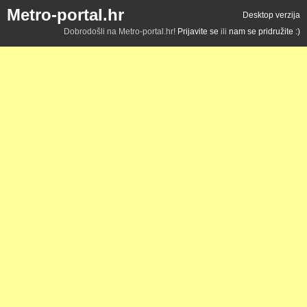
Metro-portal.hr
Desktop verzija
Dobrodošli na Metro-portal.hr!
Prijavite se
ili
nam se pridružite :)