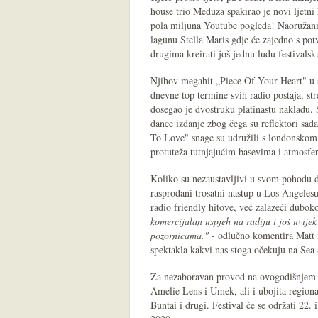
house trio Meduza spakirao je novi ljetni
pola miljuna Youtube pogleda! Naoružani
lagunu Stella Maris gdje će zajedno s 
drugima kreirati još jednu ludu festivalsk
Njihov megahit „Piece Of Your Heart" u s
dnevne top termine svih radio postaja, str
dosegao je dvostruku platinastu nakladu
dance izdanje zbog čega su reflektori sada
To Love" snage su udružili s londonskom
protuteža tutnjajućim basevima i atmosf
Koliko su nezaustavljivi u svom pohodu d
rasprodani trosatni nastup u Los Angeles
radio friendly hitove, već zalazeći dubok
komercijalan uspjeh na radiju i još uvijek
pozornicama."
- odlučno komentira Matt 
spektakla kakvi nas stoga očekuju na Sea 
Za nezaboravan provod na ovogodišnjem S
Amelie Lens i Umek, ali i ubojita regio
Buntai i drugi. Festival će se održati 22.