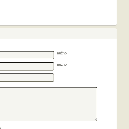
nužno
nužno
e