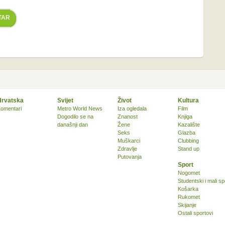
TAR
Hrvatska
Svijet
Život
Kultura
omentari
Metro World News
Iza ogledala
Film
Dogodilo se na
Znanost
Knjiga
današnji dan
Žene
Kazalište
Seks
Glazba
Muškarci
Clubbing
Zdravlje
Stand up
Putovanja
Sport
Nogomet
Studentski i mali sp
Košarka
Rukomet
Skijanje
Ostali sportovi