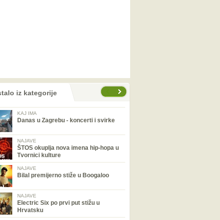
talo iz kategorije
KAJ IMA
Danas u Zagrebu - koncerti i svirke
NAJAVE
ŠTOS okuplja nova imena hip-hopa u
Tvornici kulture
NAJAVE
Bilal premijerno stiže u Boogaloo
NAJAVE
Electric Six po prvi put stižu u
Hrvatsku