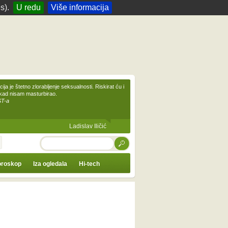
s).
U redu
Više informacija
ija je štetno zlorabljenje seksualnosti. Riskirat ću i
ikad nisam masturbirao.
ST-a
Ladislav Iličić
TRAŽI
roskop
Iza ogledala
Hi-tech