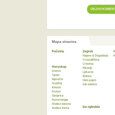
OBJAVI KOMEN
Mapa stranice
Početna
Zagreb
Najave & Događanja
K
U kazalištima
U kinima
Horoskop
Klizanje
Dnevni
Ljekarne
Tjedni
Bolnice
Mjesečni
Hitni prijem
Godišnji
Info telefoni
Kineski
Erotski
Sanjarica
Numerologija
Analiza datuma
Iza ogledala
Analiza imena