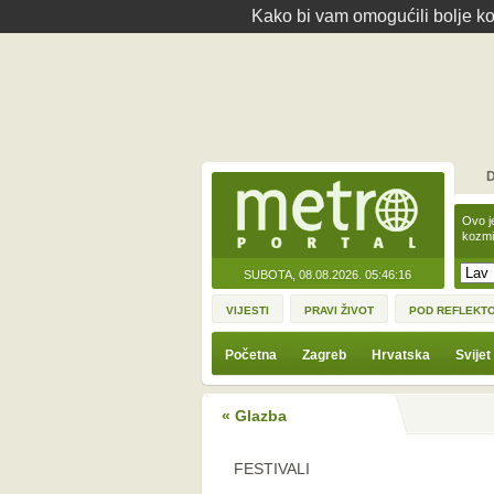
Kako bi vam omogućili bolje kor
D
Ovo j
kozmi
SUBOTA, 08.08.2026.
05:46:16
VIJESTI
PRAVI ŽIVOT
POD REFLEKT
Početna
Zagreb
Hrvatska
Svijet
« Glazba
FESTIVALI