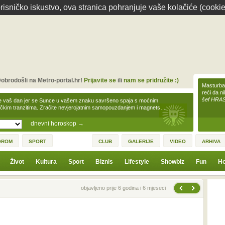
isničko iskustvo, ova stranica pohranjuje vaše kolačiće (cookie
obrodošli na Metro-portal.hr!
Prijavite se
ili
nam se pridružite :)
Masturbac
reći da n
šef HRA
e vaš dan jer se Sunce u vašem znaku savršeno spaja s moćnim
čkim tranzitima. Zračite nevjerojatnim samopouzdanjem i magnets…
dnevni horoskop
→
OROM
SPORT
CLUB
GALERIJE
VIDEO
ARHIVA
Život
Kultura
Sport
Biznis
Lifestyle
Showbiz
Fun
Ho
Sljedeća vijest
Prethodna vijest
objavljeno prije 6 godina i 6 mjeseci