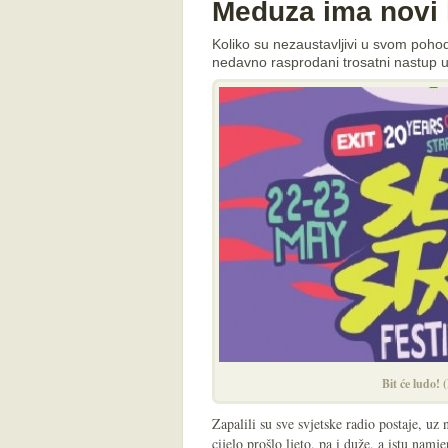
Meduza ima novi l
Koliko su nezaustavljivi u svom pohod
nedavno rasprodani trosatni nastup 
Bit će ludo!
Zapalili su sve svjetske radio postaje, uz 
cijelo prošlo ljeto, pa i duže, a istu nam