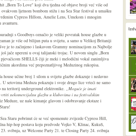
 hit „Born To Love" koji dva tjedna od objave broji već više od
 ovakvom ljetnom bombom stižu i na Sea Star festival u umašku
potvrđenim Cypress Hillom, Amelie Lens, Umekom i mnogim
u avanturu.
nema prethodne s
sljedeće
Izd
uradnji s Goodboys označio je veliki povratak house glazbe u
eaman je više od bilijun puta u svijetu, a samo u Velikoj Britaniji
. Sve je to začinjeno i laskavom Grammy nominacijom za Najbolje
 još jače upereni u ovaj talijanski trojac. U novom singlu „Born
 pjevačicom SHELLS čiji je meki i melodični vokal zanimljiva
eričnim akordima već prepoznatljivog Meduzinog rukopisa.
a house učine broj 1 silom u svijetu glazbe dokazuje i nedavno
u. U setovima Meduza pokazuju i svoje drugo lice vrteći ne samo
o na teritorij underground elektronike.
„Moguće je imati
 vrtiti nekomercijalnu glazbu u klubovima i na festivalskim
iz Meduze, uz naše kimanje glavom i odobravanje ekstaze i
Staru!
ea Staru pobrinut će se već spomenute zvijezde Cypress Hill,
nalna hip-hop postava koju predvode Vojko V, Klinac, Kuku$,
 i 23. svibnja, uz Welcome Party 21. te Closing Party 24. svibnja