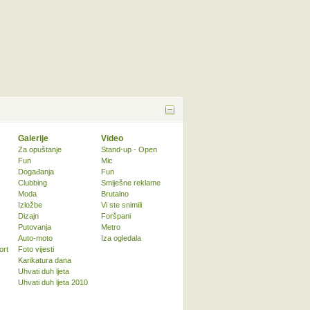
Galerije
Video
Za opuštanje
Stand-up - Open
Fun
Mic
Događanja
Fun
Clubbing
Smiješne reklame
Moda
Brutalno
Izložbe
Vi ste snimili
Dizajn
Foršpani
Putovanja
Metro
Auto-moto
Iza ogledala
ort
Foto vijesti
Karikatura dana
Uhvati duh ljeta
Uhvati duh ljeta 2010