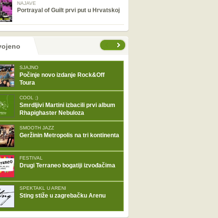
NAJAVE
Portrayal of Guilt prvi put u Hrvatskoj
tranice
vojeno
SJAJNO
Počinje novo izdanje Rock&Off
Toura
COOL ;)
Smrdljivi Martini izbacili prvi album
Rhapighaster Nebuloza
SMOOTH JAZZ
Geržinin Metropolis na tri kontinenta
FESTIVAL
Drugi Terraneo bogatiji izvođačima
SPEKTAKL U ARENI
Sting stiže u zagrebačku Arenu