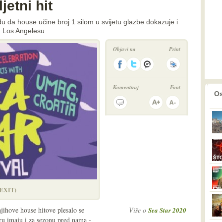
jetni hit
u da house učine broj 1 silom u svijetu glazbe dokazuje i
u Los Angelesu
Objavi na
Print
Komentiraj
Font
prethodno
2
Os
 (EXIT)
njihove house hitove plesalo se
Više o
Sea Star 2020
jeru imaju i za sezonu pred nama -