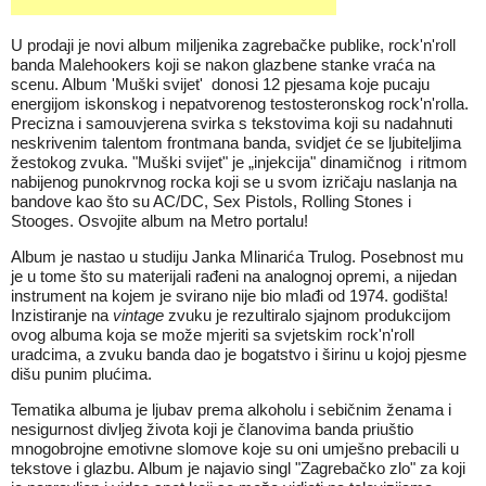
U prodaji je novi album miljenika zagrebačke publike, rock'n'roll
banda Malehookers koji se nakon glazbene stanke vraća na
scenu. Album 'Muški svijet' donosi 12 pjesama koje pucaju
energijom
iskonskog
i nepatvorenog testosteronskog rock'n'rolla.
Precizna i samouvjerena svirka s tekstovima koji su nadahnuti
neskrivenim talentom
frontmana
banda,
svidjet
će se ljubiteljima
žestokog zvuka. "Muški svijet" je „injekcija" dinamičnog i ritmom
nabijenog
punokrvnog
rocka
koji se u svom izričaju naslanja na
bandove
kao što su
AC
/
DC
,
Sex
Pistols
,
Rolling
Stones
i
Stooges
.
Osvojite album na Metro portalu!
Album je nastao u studiju
Janka
Mlinarića Trulog. Posebnost mu
je u tome što su materijali rađeni na analognoj opremi, a nijedan
instrument na kojem je
svirano
nije bio mlađi od 1974. godišta!
Inzistiranje
na
vintage
zvuku je rezultiralo sjajnom produkcijom
ovog albuma koja se može mjeriti sa svjetskim rock'n'roll
uradcima, a zvuku banda dao je bogatstvo i širinu u kojoj pjesme
dišu punim plućima.
Tematika albuma je ljubav prema alkoholu i sebičnim ženama i
nesigurnost divljeg života koji je članovima banda priuštio
mnogobrojne emotivne slomove koje su oni umješno prebacili u
tekstove i glazbu. Album je najavio singl "Zagrebačko zlo" za koji