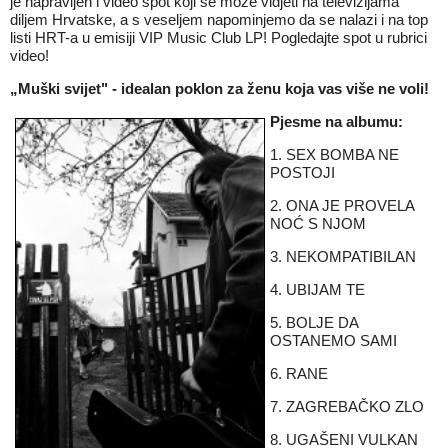
je napravljen i video
spot
koji se može vidjeti na televizijama
diljem Hrvatske, a s veseljem napominjemo da se nalazi i na top
listi HRT-a u emisiji
VIP
Music
Club
LP! Pogledajte spot u rubrici
video!
„Muški svijet" - idealan poklon za ženu koja vas više ne voli!
Pjesme na albumu:
1.
SEX
BOMBA NE
POSTOJI
2. ONA JE PROVELA
NOĆ S NJOM
3. NEKOMPATIBILAN
4. UBIJAM TE
5. BOLJE DA
OSTANEMO SAMI
6. RANE
7. ZAGREBAČKO ZLO
8. UGAŠENI VULKAN