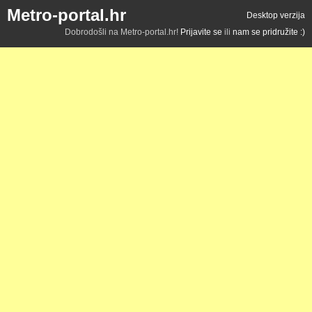
Metro-portal.hr
Desktop verzija
Dobrodošli na Metro-portal.hr!
Prijavite se
ili
nam se pridružite :)