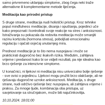
samo privremeno uklanjaju simptome, zbog čega neki traže
alternativne ili komplementarne metode liječenja.
Meditacija kao prirodni pristup
S druge strane, meditacija nudi holistički pristup. Kroz tehnike
poput mindfulness meditacije, disanja i opuštanja, pojedinci uče
kako prepoznati i kontrolirati svoje reakcije na stres i anksioznost.
Istraživanja su pokazala da redovita meditacija može smanjiti
razinu kortizola (hormona stresa), poboljšati emocionalnu
regulaciju i ojačati osjećaj unutarnjeg mira.
Prednost meditacije je to što nema nuspojava i može se
prakticirati dugoročno bez ikakvih rizika. Međutim, zahtijeva
vrijeme i predanost kako bi se vidjeli rezultati, pa nije idealna kao
brzo rješenje za intenzivne simptome.
U konačnici, ni lijekovi ni meditacija nisu univerzalno bolje rješenje
- sve ovisi o pojedincu. Lijekovi mogu pružiti brzo olakšanje, ali ne
rješavaju dugoročne uzroke anksioznosti. Meditacija, s druge
strane, nudi održivo rješenje bez nuspojava, ali zahtijeva vrijeme i
praksu. Za mnoge ljude, kombinacija oba pristupa, uz
savjetovanje sa stručnjakom, može biti najučinkovitija.
10.10.2024. 18:01:00