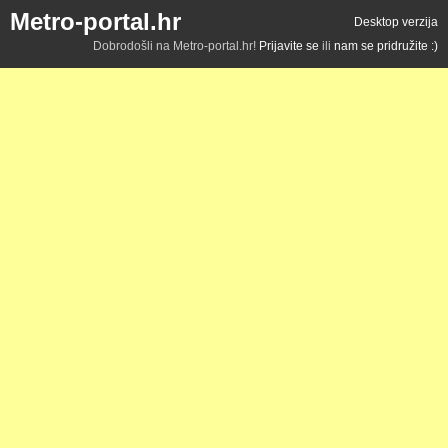
Metro-portal.hr
Desktop verzija
Dobrodošli na Metro-portal.hr!
Prijavite se
ili
nam se pridružite :)