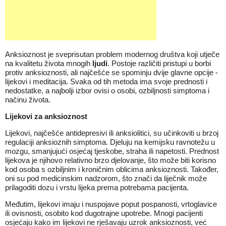
Anksioznost je sveprisutan problem modernog društva koji utječe
na kvalitetu života mnogih
ljudi
. Postoje različiti pristupi u borbi
protiv anksioznosti, ali najčešće se spominju dvije glavne opcije -
lijekovi i meditacija. Svaka od tih metoda ima svoje prednosti i
nedostatke, a najbolji izbor ovisi o osobi, ozbiljnosti simptoma i
načinu života.
Lijekovi za anksioznost
Lijekovi, najčešće antidepresivi ili anksiolitici, su učinkoviti u brzoj
regulaciji anksioznih simptoma. Djeluju na kemijsku ravnotežu u
mozgu, smanjujući osjećaj tjeskobe, straha ili napetosti. Prednost
lijekova je njihovo relativno brzo djelovanje, što može biti korisno
kod osoba s ozbiljnim i kroničnim oblicima anksioznosti. Također,
oni su pod medicinskim nadzorom, što znači da liječnik može
prilagoditi dozu i vrstu lijeka prema potrebama pacijenta.
Međutim, lijekovi imaju i nuspojave poput pospanosti, vrtoglavice
ili ovisnosti, osobito kod dugotrajne upotrebe. Mnogi pacijenti
osjećaju kako im lijekovi ne rješavaju uzrok anksioznosti, već