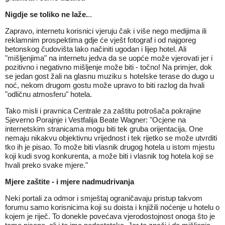
Nigdje se toliko ne laže.
..
Zapravo, internetu korisnici vjeruju čak i više nego medijima ili
reklamnim prospektima gdje će vješt fotograf i od najgoreg
betonskog čudovišta lako načiniti ugodan i lijep hotel. Ali
"mišljenjima" na internetu jedva da se uopće može vjerovati jer i
pozitivno i negativno mišljenje može biti - točno! Na primjer, dok
se jedan gost žali na glasnu muziku s hotelske terase do dugo u
noć, nekom drugom gostu može upravo to biti razlog da hvali
"odličnu atmosferu" hotela.
Tako misli i pravnica Centrale za zaštitu potrošača pokrajine
Sjeverno Porajnje i Vestfalija Beate Wagner: "Ocjene na
internetskim stranicama mogu biti tek gruba orijentacija. One
nemaju nikakvu objektivnu vrijednost i tek rijetko se može utvrditi
tko ih je pisao. To može biti vlasnik drugog hotela u istom mjestu
koji kudi svog konkurenta, a može biti i vlasnik tog hotela koji se
hvali preko svake mjere."
Mjere zaštite - i mjere nadmudrivanja
Neki portali za odmor i smještaj ograničavaju pristup takvom
forumu samo korisnicima koji su doista i knjižili noćenje u hotelu o
kojem je riječ. To donekle povećava vjerodostojnost onoga što je