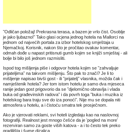
"Odličan položaj! Prekrasna terasa, a bazen je vrlo čist. Osoblje
je jako ljubazno!" Tako glasi ocjena jednog hotela na Mallorci na
jednom od najvećih portala za izbor hotelskog smještaja u
Njemačkoj. Korisnik, nakon što je pročitao ovakav komentar,
odmah dođe u napast pritisnuti gumb kojim se knjiži smještaj - ali
bolje bi bilo još jednom razmisliti.
Ispod tog mišljenja piše i odgovor hotela kojim se "zahvaljuje
prijateljima" na takvom mišljenju. Što pak to znači? Je li to
mišljenje napisao bivši gost - ili "prijatelj" vlasnika, možda čak i
namještenik hotela? Jer tom istom hotelu je samo dva mjeseca
ranije jedan gost prigovorio da se "djelomično obnavlja i vlada
buka od građevinskih radova" i da povrh toga "buka i muzika iz
hotelskog bara traju sve do iza ponoći". Nije mu se dopala niti
atmosfera u hotelu, a i čistoću smatra tek prosječnom.
Ako je vjerovati reklami, svi hoteli izgledaju kao na naslovnoj
fotografiji. Realnost jest mnogo češće da je 'pogled na more'
rezerviran samo za goste viših katova - a i to često tek preko
gradilišta i šume dizalica