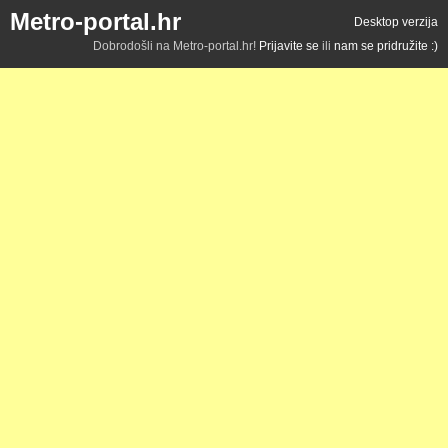
Metro-portal.hr
Desktop verzija
Dobrodošli na Metro-portal.hr!
Prijavite se
ili
nam se pridružite :)