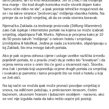
tamo pisano, ali i to ima nedostataka. Jer to znači i da mišljenja
ima manje - što kod drugih korisnika može stvoriti dojam kako
"tamo očito nitko ne ide", a ipak postoje tehničke mogućnosti da
se i na takve stranice "prošvercaju" mišljenja vlasnika hotela. Na
primjer da se knjiži smještaj, ali da se onda stornira boravak.
Njemačka Zaklada za testiranje proizvoda (
Stiftung Warentest
)
zato čak ispituje i internetske portale na kojima se može izabrati
smještaj, objašnjava Falk Murko. Njihova je procjena kako je 10
do 50 posto takvih "mišljenja" o nekom hotelu i smještaju
izmišljotina ili falsifikat. Jedina je nada za korisnike, objašnjavaju u
toj Zakladi, što ima mnogo takvih portala.
Ako je pak ocjena odnosa cijene i usluge uvelike različita između
pojedinih portala, to u pravilu znači da je netko bio "kreativan" i da
ocjena nema veze s onim što će gost u stvarnosti naći. Štoviše,
ima čak i portala koji uspoređuju ocjene drugih portala za smještaj
i svakako je pametno i tamo provjeriti što se misli o hotelu u koji
se želi otići.
Na taj način se možda ipak može pronaći povoljan smještaj iz
snova, na odličnom položaju, s prekrasnom terasom, čistim
bazenom, ukusnom hranom i ljubaznim osobljem - naravno, ako
se već nije izgubila nada da tako nešto uopće još postoji.