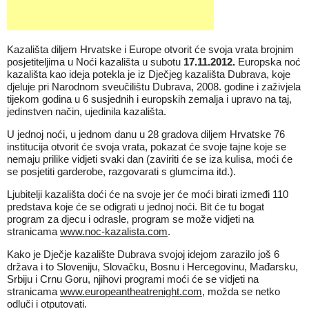
Kazališta diljem Hrvatske i Europe otvorit će svoja vrata brojnim
posjetiteljima u Noći kazališta u subotu
17.11.2012.
Europska noć
kazališta kao ideja potekla je iz Dječjeg kazališta Dubrava, koje
djeluje pri Narodnom sveučilištu Dubrava, 2008. godine i zaživjela
tijekom godina u 6 susjednih i europskih zemalja i upravo na taj,
jedinstven način, ujedinila kazališta.
U jednoj noći, u jednom danu u 28 gradova diljem Hrvatske 76
institucija otvorit će svoja vrata, pokazat će svoje tajne koje se
nemaju prilike vidjeti svaki dan (zaviriti će se iza kulisa, moći će
se posjetiti garderobe, razgovarati s glumcima itd.).
Ljubitelji kazališta doći će na svoje jer će moći birati izmeđi 110
predstava koje će se odigrati u jednoj noći. Bit će tu bogat
program za djecu i odrasle, program se može vidjeti na
stranicama
www.noc-kazalista.com
.
Kako je Dječje kazalište Dubrava svojoj idejom zarazilo još 6
država i to Sloveniju, Slovačku, Bosnu i Hercegovinu, Mađarsku,
Srbiju i Crnu Goru, njihovi programi moći će se vidjeti na
stranicama
www.europeantheatrenight.com
, možda se netko
odluči i otputovati.