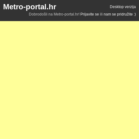
Metro-portal.hr
Desktop verzija
Dobrodošli na Metro-portal.hr!
Prijavite se
ili
nam se pridružite :)