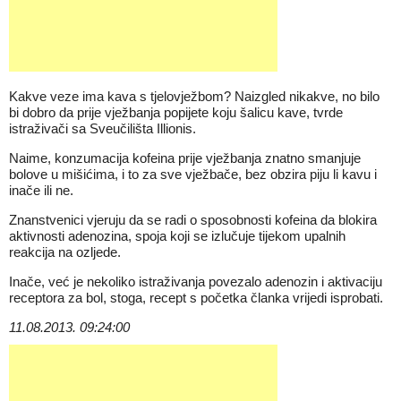
Kakve veze ima kava s tjelovježbom? Naizgled nikakve, no bilo
bi dobro da prije vježbanja popijete koju šalicu kave, tvrde
istraživači sa Sveučilišta Illionis.
Naime, konzumacija kofeina prije vježbanja znatno smanjuje
bolove u mišićima, i to za sve vježbače, bez obzira piju li kavu i
inače ili ne.
Znanstvenici vjeruju da se radi o sposobnosti kofeina da blokira
aktivnosti adenozina, spoja koji se izlučuje tijekom upalnih
reakcija na ozljede.
Inače, već je nekoliko istraživanja povezalo adenozin i aktivaciju
receptora za bol, stoga, recept s početka članka vrijedi isprobati.
11.08.2013. 09:24:00