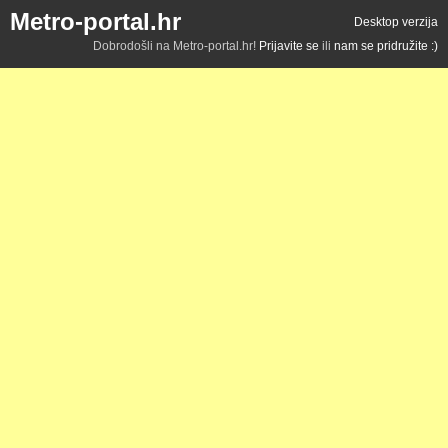
Metro-portal.hr
Desktop verzija
Dobrodošli na Metro-portal.hr!
Prijavite se
ili
nam se pridružite :)